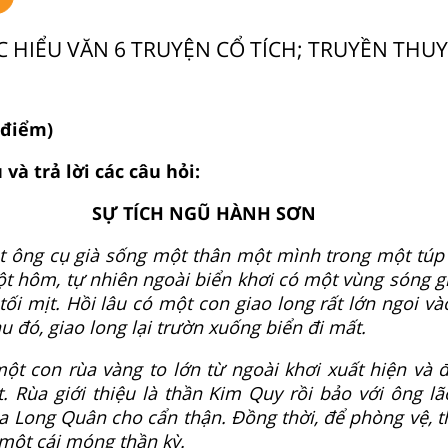
C HIỂU VĂN 6 TRUYỆN CỔ TÍCH; TRUYỀN THU
 điểm)
và trả lời các câu hỏi:
SỰ TÍCH NGŨ HÀNH SƠN
t ông cụ già sống một thân một mình trong một túp 
ột hôm, tự nhiên ngoài biển khơi có một vùng sóng gi
 tối mịt. Hồi lâu có một con giao long rất lớn ngoi v
u đó, giao long lại trườn xuống biển đi mất.
một con rùa vàng to lớn từ ngoài khơi xuất hiện và 
t. Rùa giới thiệu là thần Kim Quy rồi bảo với ông l
a Long Quân cho cẩn thận. Đồng thời, để phòng vệ, 
 một cái móng thần kỳ.