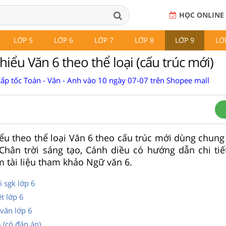
HỌC ONLINE
LỚP 5
LỚP 6
LỚP 7
LỚP 8
LỚP 9
LỚ
iểu Văn 6 theo thể loại (cấu trúc mới)
cấp tốc Toán - Văn - Anh vào 10 ngày 07-07 trên Shopee mall
ểu theo thể loại Văn 6 theo cấu trúc mới dùng chung
, Chân trời sáng tạo, Cánh diều có hướng dẫn chi ti
m tài liệu tham khảo Ngữ văn 6.
 sgk lớp 6
t lớp 6
văn lớp 6
 (có đáp án)