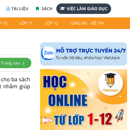
TÀI LIỆU
SÁCH
VIỆC LÀM GIÁO DỤC
P 10
LỚP 11
LỚP 12
GIÁO ÁN - ĐỀ THI
Trang sau
 cho ba sách
ết nhằm giúp