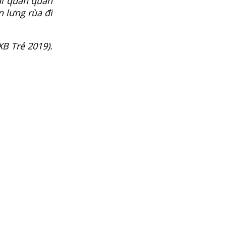
ai quan quân
n lưng rùa đi
B Trẻ 2019).