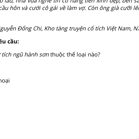
 lâu, nhà vua nghe tin có nàng tiên xinh đẹp, bèn s
cầu hôn và cưới cô gái về làm vợ. Còn ông già cưỡi lê
guyễn Đổng Chi, Kho tàng truyện cổ tích Việt Nam, NX
êu cầu:
 tích ngũ hành sơn
thuộc thể loại nào?
hoại