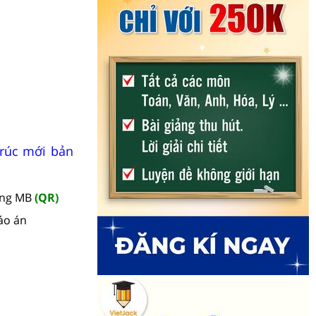
trúc mới bản
àng MB
(QR)
áo án