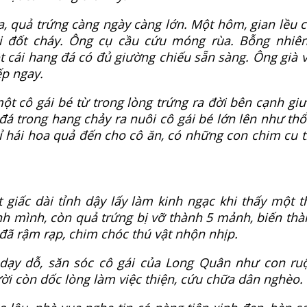
ua, quả trứng càng ngày càng lớn. Một hôm, gian lều 
i đốt cháy. Ông cụ cầu cứu móng rùa. Bỗng nhiên
t cái hang đá có đủ giường chiếu sẵn sàng. Ông già 
ếp ngay.
một cô gái bé từ trong lòng trứng ra đời bên cạnh gi
đá trong hang chảy ra nuôi cô gái bé lớn lên như thổ
ỉ hái hoa quả đến cho cô ăn, có những con chim cu 
giấc dài tỉnh dậy lấy làm kinh ngạc khi thấy một t
h mình, còn quả trứng bị vỡ thành 5 mảnh, biến thà
 đã rậm rạp, chim chóc thú vật nhộn nhịp.
 dạy dỗ, săn sóc cô gái của Long Quân như con ru
ười còn dốc lòng làm việc thiện, cứu chữa dân nghèo.