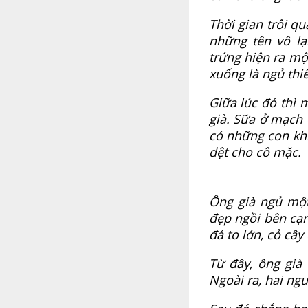
Thời gian trôi q
những tên vô lạ
trứng hiện ra mộ
xuống là ngủ thi
Giữa lúc đó thì 
già. Sữa ở mạch 
có những con kh
dệt cho cô mặc.
Ông già ngủ một 
đẹp ngồi bên cạn
đá to lớn, cỏ cây
Từ đây, ông già
Ngoài ra, hai ng