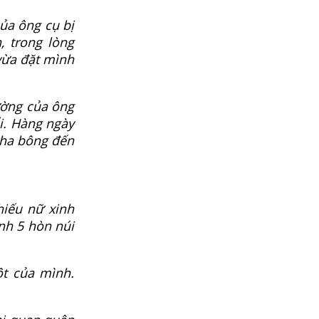
của ông cụ bị
, trong lòng
vừa đặt mình
ường của ông
i. Hàng ngày
tha bông đến
hiếu nữ xinh
nh 5 hòn núi
ột của mình.