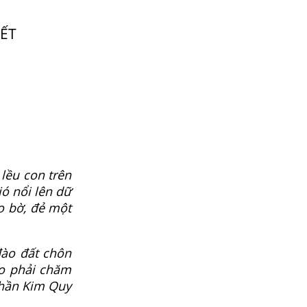
YẾT
lều con trên
ó nổi lên dữ
ào bờ, đẻ một
đào đất chôn
ão phải chăm
thần Kim Quy