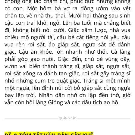
chồng ông lão chăm chỉ, phúc đức nhưng không
có con. Một hôm bà vợ ra đồng ướm vào vết
chân to, về nhà thụ thai. Mười hai tháng sau sinh
cậu con trai khôi ngô. Lên ba tuổi mà chẳng biết
đi, không biết nói cười. Giặc xâm lược, nhà vua
chiêu mộ người tài, cậu bé cất tiếng nói yêu cầu
vua rèn roi sắt, áo giáp sắt, ngựa sắt để đánh
giặc. Cậu ăn khỏe, lớn nhanh như thổi. Cả làng
phải góp gạo nuôi. Giặc đến, chú bé vùng dậy,
vươn vai biến thành tráng sĩ, giáp sắt, ngựa sắt,
roi sắt xông ra đánh tan giặc, roi sắt gãy tráng sĩ
nhổ những cụm tre quật giặc. Tráng sĩ một mình
một ngựa, lên đỉnh núi cởi bỏ giáp sắt cùng ngựa
bay lên trời. Nhân dân nhớ ơn lập đền thờ, giờ
vẫn còn hội làng Gióng và các dấu tích ao hồ.
QUẢNG CÁO