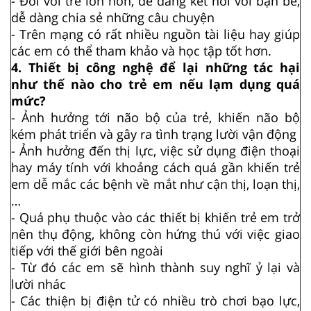
- Đối với trẻ lớn hơn, dễ dàng kết nối với bạn bè,
dễ dàng chia sẻ những câu chuyện
- Trên mạng có rất nhiều nguồn tài liệu hay giúp
các em có thể tham khảo và học tập tốt hơn.
4. Thiết bị công nghệ để lại những tác hại
như thế nào cho trẻ em nếu lạm dụng quá
mức?
- Ảnh hưởng tới não bộ của trẻ, khiến não bộ
kém phát triển và gây ra tình trạng lười vận động
- Ảnh hưởng đến thị lực, việc sử dụng điện thoại
hay máy tính với khoảng cách quá gần khiến trẻ
em dễ mắc các bệnh về mắt như cận thị, loạn thị,
…
- Quá phụ thuộc vào các thiết bị khiến trẻ em trở
nên thụ động, không còn hứng thú với việc giao
tiếp với thế giới bên ngoài
- Từ đó các em sẽ hình thành suy nghĩ ỷ lại và
lười nhác
- Các thiện bị điện tử có nhiều trò chơi bạo lực,