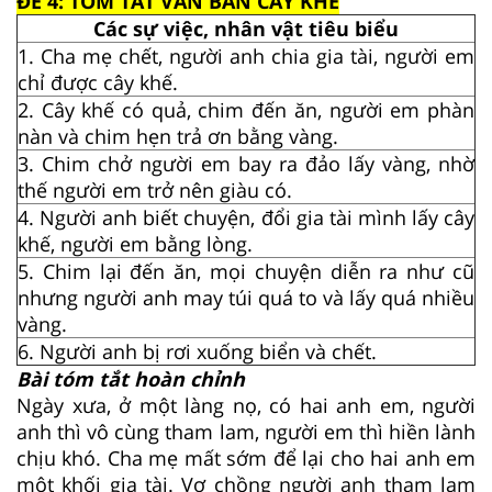
ĐỀ 4: TÓM TẮT VĂN BẢN CÂY KHẾ
Các sự việc, nhân vật tiêu biểu
1. Cha mẹ chết, người anh chia gia tài, người em
chỉ được cây khế.
2. Cây khế có quả, chim đến ăn, người em phàn
nàn và chim hẹn trả ơn bằng vàng.
3. Chim chở người em bay ra đảo lấy vàng, nhờ
thế người em trở nên giàu có.
4. Người anh biết chuyện, đổi gia tài mình lấy cây
khế, người em bằng lòng.
5. Chim lại đến ăn, mọi chuyện diễn ra như cũ
nhưng người anh may túi quá to và lấy quá nhiều
vàng.
6. Người anh bị rơi xuống biển và chết.
Bài tóm tắt hoàn chỉnh
Ngày xưa, ở một làng nọ, có hai anh em, người
anh thì vô cùng tham lam, người em thì hiền lành
chịu khó. Cha mẹ mất sớm để lại cho hai anh em
một khối gia tài. Vợ chồng người anh tham lam