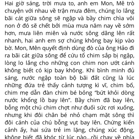
Hai giờ sáng, trời mưa to, anh em Mon, Mê trò
chuyện với nhau về trận mưa đêm, chúng lo lắng
bãi cát giữa sông sẽ ngập và bầy chim chìa vôi
non ở đó sẽ chết bởi mùa mưa năm nay về sớm
hơn, mưa liên miên và nước sông dâng lên rất
nhanh, hai anh em sợ chúng không bay kịp vào
bờ. Mon, Mên quyết định dùng đò của ông Hảo đi
ra bãi cát giữa sông để cứu tổ chim sắp bị ngập,
lòng lo lắng cho những con chim non ướt cánh
không biết có kịp bay không. Khi bình minh đủ
sáng, nước ngập toàn bộ bãi đất cũng là lúc
những đứa trẻ thấy cảnh tượng kì vĩ, chim bố,
chim mẹ dẫn đàn chim bé bỏng “bứt khỏi dòng
nước khổng lồ bay lên”. Bầy chim đã bay lên,
bỗng một chú chim chợt như đuối sức rơi xuống,
nhưng khi đôi chân bé nhỏ chạm mặt sông thì
đôi cánh của chú bỗng vụt bay lên. Chứng kiến
cảnh ấy, hai sứa trẻ im lặng, chúng xúc động,
không biết đã khóc từ lúc nào…rồi chạy về phía