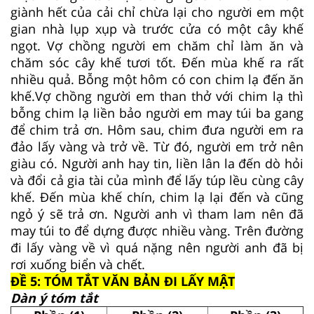
giành hết của cải chỉ chừa lại cho người em một
gian nhà lụp xụp và trước cửa có một cây khế
ngọt. Vợ chồng người em chăm chỉ làm ăn và
chăm sóc cây khế tươi tốt. Đến mùa khế ra rất
nhiều quả. Bỗng một hôm có con chim lạ đến ăn
khế.Vợ chồng người em than thở với chim lạ thì
bỗng chim lạ liền bảo người em may túi ba gang
để chim trả ơn. Hôm sau, chim đưa người em ra
đảo lấy vàng và trở về. Từ đó, người em trở nên
giàu có. Người anh hay tin, liền lân la đến dò hỏi
và đổi cả gia tài của mình để lấy túp lều cùng cây
khế. Đến mùa khế chín, chim lạ lại đến và cũng
ngỏ ý sẽ trả ơn. Người anh vì tham lam nên đã
may túi to để dựng được nhiều vàng. Trên đường
đi lấy vàng về vì quá nặng nên người anh đã bị
rơi xuống biển và chết.
ĐỀ 5: TÓM TẮT VĂN BẢN ĐI LẤY MẬT
Dàn ý tóm tắt