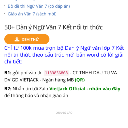
Bộ đề thi Ngữ Văn 7 (có đáp án)
Giáo án Văn 7 (sách mới)
50+ Dàn ý Ngữ Văn 7 Kết nối tri thức
XEM THỬ
Chỉ từ 100k mua trọn bộ Dàn ý Ngữ văn lớp 7 Kết
nối tri thức theo cấu trúc mới bản word có lời giải
chi tiết:
B1:
gửi phí vào tk:
- CT TNHH DAU TU VA
1133836868
DV GD VIETJACK - Ngân hàng MB
(QR)
B2:
Nhắn tin tới Zalo
VietJack Official - nhấn vào đây
để thông báo và nhận giáo án
QUẢNG CÁO