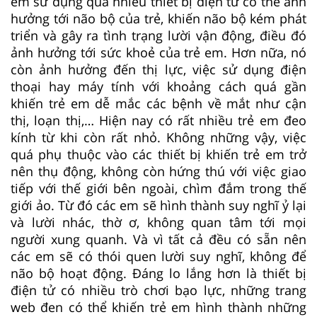
em sử dụng quá nhiều thiết bị điện tử có thể ảnh
hưởng tới não bộ của trẻ, khiến não bộ kém phát
triển và gây ra tình trạng lười vận động, điều đó
ảnh hưởng tới sức khoẻ của trẻ em. Hơn nữa, nó
còn ảnh hưởng đến thị lực, việc sử dụng điện
thoại hay máy tính với khoảng cách quá gần
khiến trẻ em dễ mắc các bệnh về mắt như cận
thị, loạn thị,… Hiện nay có rất nhiều trẻ em đeo
kính từ khi còn rất nhỏ. Không những vậy, việc
quá phụ thuộc vào các thiết bị khiến trẻ em trở
nên thụ động, không còn hứng thú với việc giao
tiếp với thế giới bên ngoài, chìm đắm trong thế
giới ảo. Từ đó các em sẽ hình thành suy nghĩ ỷ lại
và lười nhác, thờ ơ, không quan tâm tới mọi
người xung quanh. Và vì tất cả đều có sẵn nên
các em sẽ có thói quen lười suy nghĩ, không để
não bộ hoạt động. Đáng lo lắng hơn là thiết bị
điện tử có nhiều trò chơi bạo lực, những trang
web đen có thể khiến trẻ em hình thành những