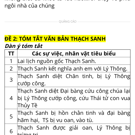
ngôi nhà của chúng
QUẢNG CÁO
ĐỀ 2: TÓM TẮT VĂN BẢN THẠCH SANH
Dàn ý tóm tắt
TT
Các sự việc, nhân vật tiêu biểu
1
Lai lịch nguồn gốc Thạch Sanh.
2
Thạch Sanh kết nghĩa anh em với Lý Thông.
Thạch Sanh diệt Chăn tinh, bị Lý Thông
3
cướp công.
Thạch Sanh diệt Đại bàng cứu công chúa lại
4
bị Lý Thông cướp công, cứu Thái tử con vua
Thủy Tề
Thạch Sanh bị hồn chằn tinh và đại bàng
5
hãm hại, TS bị vu oan, vào tù.
Thạch Sanh được giải oan, Lý Thông bị
6
trừng trị