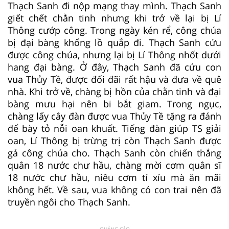
Thạch Sanh đi nộp mạng thay mình. Thạch Sanh
giết chết chằn tinh nhưng khi trở về lại bị Lí
Thông cướp công. Trong ngày kén rể, công chúa
bị đại bàng khổng lồ quắp đi. Thạch Sanh cứu
được công chúa, nhưng lại bị Lí Thông nhốt dưới
hang đại bàng. Ở đây, Thạch Sanh đã cứu con
vua Thủy Tề, được đối đãi rất hậu và đưa về quê
nhà. Khi trở về, chàng bị hồn của chằn tinh và đại
bàng mưu hại nên bi bắt giam. Trong ngục,
chàng lấy cây đàn được vua Thủy Tề tặng ra đánh
để bày tỏ nỗi oan khuất. Tiếng đàn giúp TS giải
oan, Lí Thông bị trừng trị còn Thạch Sanh được
gả công chúa cho. Thạch Sanh còn chiến thắng
quân 18 nước chư hầu, chàng mời cơm quân sĩ
18 nước chư hầu, niêu cơm tí xíu mà ăn mãi
không hết. Về sau, vua không có con trai nên đã
truyền ngôi cho Thạch Sanh.
QUẢNG CÁO