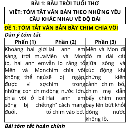
BÀI 1: BẦU TRỜI TUỔI THƠ
VIẾT: TÓM TẮT VĂN BẢN THEO NHỮNG YÊU
CẦU KHÁC NHAU VỀ ĐỘ DÀI
ĐỀ 1: TÓM TẮT VĂN BẢN BẦY CHIM CHÌA VÔI
Dàn ý tóm tắt
Phấn (1)
Phần (2)
Phần (3)
Khoảng hai giờ
Hai anh em
Mên và Mon đi
sáng, trời mưa
Mên và Mon
đò ra dải cát
to, hai anh em
vẫn lo rằng tổ
giữa sông và
Mên và Mon
chim chìa vôi
xúc động khi
không thể ngủ
sẽ bị ngập,
chứng kiến
được vì sợ
chìm trong
cảnh chim bố,
những con chim
dòng nước lớn.
chim mẹ dẫn
chìa vôi ở bãi
Hai anh em
bẩy chim non
sông bị chết
nghĩ cách mang
bay lên bứt khỏi
đuối.
tổ chim vào bờ.
dòng nước
khổng lồ.
Bài tóm tắt hoàn chỉnh