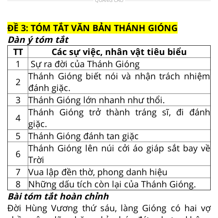
ĐỀ 3: TÓM TẮT VĂN BẢN THÁNH GIÓNG
Dàn ý tóm tắt
TT
Các sự việc, nhân vật tiêu biểu
1
Sự ra đời của Thánh Gióng
Thánh Gióng biết nói và nhận trách nhiệm
2
đánh giặc.
3
Thánh Gióng lớn nhanh như thổi.
Thánh Gióng trở thành tráng sĩ, đi đánh
4
giặc.
5
Thánh Gióng đánh tan giặc
Thánh Gióng lên núi cởi áo giáp sắt bay về
6
Trời
7
Vua lập đền thờ, phong danh hiệu
8
Những dấu tích còn lại của Thánh Gióng.
Bài tóm tắt hoàn chỉnh
Đời Hùng Vương thứ sáu, làng Gióng có hai vợ