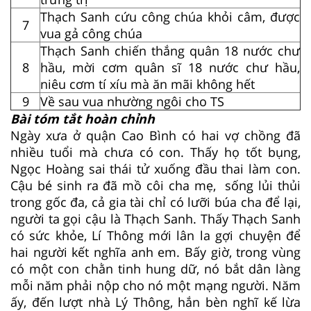
Thạch Sanh cứu công chúa khỏi câm, được
7
vua gả công chúa
Thạch Sanh chiến thắng quân 18 nước chư
8
hầu, mời cơm quân sĩ 18 nước chư hầu,
niêu cơm tí xíu mà ăn mãi không hết
9
Về sau vua nhường ngôi cho TS
Bài tóm tắt hoàn chỉnh
Ngày xưa ở quận Cao Bình có hai vợ chồng đã
nhiều tuổi mà chưa có con. Thấy họ tốt bụng,
Ngọc Hoàng sai thái tử xuống đầu thai làm con.
Cậu bé sinh ra đã mồ côi cha mẹ, sống lủi thủi
trong gốc đa, cả gia tài chỉ có lưỡi búa cha để lại,
người ta gọi cậu là Thạch Sanh. Thấy Thạch Sanh
có sức khỏe, Lí Thông mới lân la gợi chuyện để
hai người kết nghĩa anh em. Bấy giờ, trong vùng
có một con chằn tinh hung dữ, nó bắt dân làng
mỗi năm phải nộp cho nó một mạng người. Năm
ấy, đến lượt nhà Lý Thông, hắn bèn nghĩ kế lừa