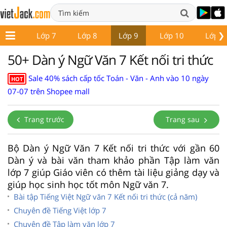
❯
ớp 6
Lớp 7
Lớp 8
Lớp 9
Lớp 10
Lớp 1
50+ Dàn ý Ngữ Văn 7 Kết nối tri thức
Sale 40% sách cấp tốc Toán - Văn - Anh vào 10 ngày
HOT
07-07 trên Shopee mall
Trang trước
Trang sau
Bộ Dàn ý Ngữ Văn 7 Kết nối tri thức với gần 60
Dàn ý và bài văn tham khảo phần Tập làm văn
lớp 7 giúp Giáo viên có thêm tài liệu giảng dạy và
giúp học sinh học tốt môn Ngữ văn 7.
Bài tập Tiếng Việt Ngữ văn 7 Kết nối tri thức (cả năm)
Chuyên đề Tiếng Việt lớp 7
Chuyên đề Tập làm văn lớp 7