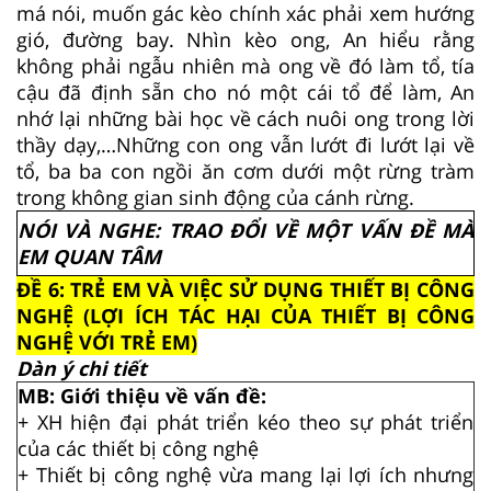
má nói, muốn gác kèo chính xác phải xem hướng
gió, đường bay. Nhìn kèo ong, An hiểu rằng
không phải ngẫu nhiên mà ong về đó làm tổ, tía
cậu đã định sẵn cho nó một cái tổ để làm, An
nhớ lại những bài học về cách nuôi ong trong lời
thầy dạy,…Những con ong vẫn lướt đi lướt lại về
tổ, ba ba con ngồi ăn cơm dưới một rừng tràm
trong không gian sinh động của cánh rừng.
NÓI VÀ NGHE: TRAO ĐỔI VỀ MỘT VẤN ĐỀ MÀ
EM QUAN TÂM
ĐỀ 6: TRẺ EM VÀ VIỆC SỬ DỤNG THIẾT BỊ CÔNG
NGHỆ (LỢI ÍCH TÁC HẠI CỦA THIẾT BỊ CÔNG
NGHỆ VỚI TRẺ EM)
Dàn ý chi tiết
MB: Giới thiệu về vấn đề:
+ XH hiện đại phát triển kéo theo sự phát triển
của các thiết bị công nghệ
+ Thiết bị công nghệ vừa mang lại lợi ích nhưng