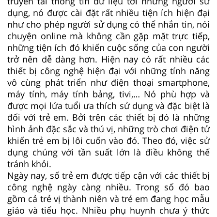
truyền tải thông tin dữ liệu tới những người sử
dụng, nó được cài đặt rất nhiều tiện ích hiện đại
như cho phép người sử dụng có thể nhắn tin, nói
chuyện online mà không cần gặp mặt trực tiếp,
những tiện ích đó khiến cuộc sống của con người
trở nên dễ dàng hơn. Hiện nay có rất nhiều các
thiết bị công nghệ hiện đại với những tính năng
vô cùng phát triển như điện thoại smartphone,
máy tính, máy tính bảng, tivi,… Nó phù hợp và
được mọi lứa tuổi ưa thích sử dụng và đặc biệt là
đối với trẻ em. Bởi trên các thiết bị đó là những
hình ảnh đặc sắc và thú vị, những trò chơi điện tử
khiến trẻ em bị lôi cuốn vào đó. Theo đó, việc sử
dụng chúng với tần suất lớn là điều không thể
tránh khỏi.
Ngày nay, số trẻ em được tiếp cận với các thiết bị
công nghệ ngày càng nhiều. Trong số đó bao
gồm cả trẻ vị thành niên và trẻ em đang học mẫu
giáo và tiểu học. Nhiều phụ huynh chưa ý thức