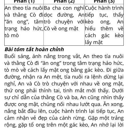
Phần (1)
Phần (2)
Phần (3)
An theo tía nuôi
Ba cha con nghỉ
Cuộc hành trình
và thằng Cò đi
dọc đường, An
tiếp tục, thấy
“ăn ong”, tâm
trò chuyện với
kèo ong, An
trạng háo hức,
Cò về ong mật
hiểu thêm về
tò mò
cách gác kèo
lấy mật
Bài tóm tắt hoàn chỉnh
Buổi sáng, ánh nắng trong vắt, An theo tía nuôi
và thằng Cò đi “ăn ong” trong tâm trạng háo hức,
tò mò về cách lấy mật ong bằng gác kèo. Đi giữa
đường, nhận ra An mệt, tía nuôi ra lệnh dừng lại
nghỉ, An và Cò trò chuyện với nhau về ong mật,
thứ ong phải thính tai, tinh mắt mới thấy. Dưới
sự chỉ dẫn của thằng Cò và ba, An cũng nhìn thấy
được ong mật, chúng nối nhau lướt qua. Ăn xong,
nắng bắt đầu lên, cuộc hành trình lại tiếp tục, An
cảm nhận vẻ đẹp của cánh rừng. Gặp một trảng
rộng, gặp tổ ong trên một gác kèo, An nhớ lại lời