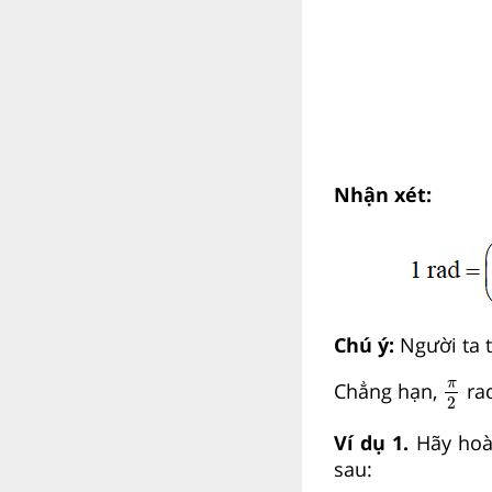
Nhận xét:
Chú ý:
Người ta t
π
2
π
Chẳng hạn,
rad
2
Ví dụ 1.
Hãy hoàn
sau: