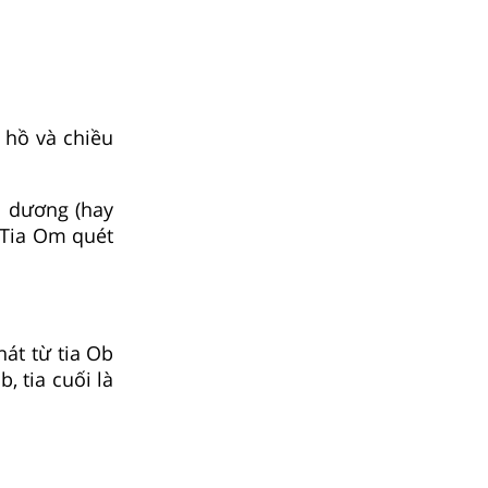
 hồ và chiều
u dương (hay
: Tia Om quét
át từ tia Ob
, tia cuối là