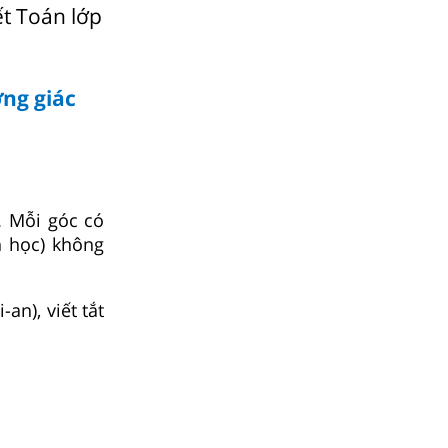
ết Toán lớp
ợng giác
. Mỗi góc có
h học) không
an), viết tắt