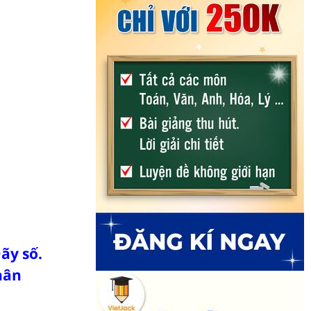
ãy số.
hân