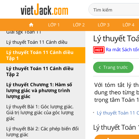
Lý thuyết Toán 11 Cánh diều
LỚP 1
LỚP 2
LỚP 3
LỚP 4
Giải sgk Toán 11
Lý thuyết Toá
Lý thuyết Toán 11 Cánh diều
Ra mắt Sách tổn
HOT
Lý thuyết Toán 11 Cánh diều
Tập 1
Trang trước
Lý thuyết Toán 11 Cánh diều
Tập 2
Với tóm tắt lý t
Lý thuyết Chương 1: Hàm số
lượng giác và phương trình
dung theo từng b
lượng giác
trọng tâm Toán 1
Lý thuyết Bài 1: Góc lượng giác.
Giá trị lượng giác của góc lượng
Lý thuyết Toán 11 
giác
Lý thuyết Toán 1
Lý thuyết Bài 2: Các phép biến đổi
lượng giác