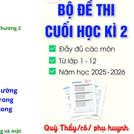
 Chương 2
 Đường
rong
song
ng và mặt