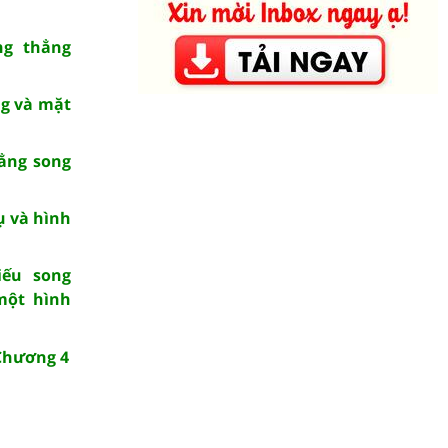
ng thẳng
ng và mặt
hẳng song
ụ và hình
iếu song
một hình
 Chương 4