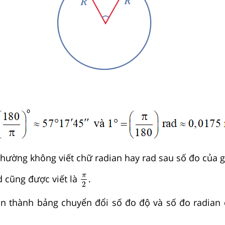
hường không viết chữ radian hay rad sau số đo của g
π
2
π
 cũng được viết là
.
2
 thành bảng chuyển đổi số đo độ và số đo radian