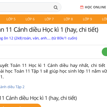
HỌC ONLINE
LỚP 5
LỚP 6
LỚP 7
LỚP 8
LỚP 9
LỚ
n 11 Cánh diều Học kì 1 (hay, chi tiết)
g ôn 12 (2k8) toán, văn, anh.... (từ 80k/1 cuốn)
huyết Toán 11 Học kì 1 Cánh diều hay nhất, chi tiết
ài học Toán 11 Tập 1 sẽ giúp học sinh lớp 11 nắm vữ
1.
Cánh diều Tập 2
1 Cánh diều Học kì 1 (hay, chi tiết)