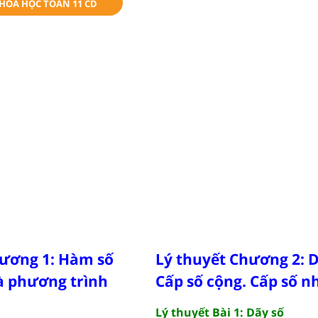
KHÓA HỌC TOÁN 11 CD
hương 1: Hàm số
Lý thuyết Chương 2: D
à phương trình
Cấp số cộng. Cấp số n
Lý thuyết Bài 1: Dãy số