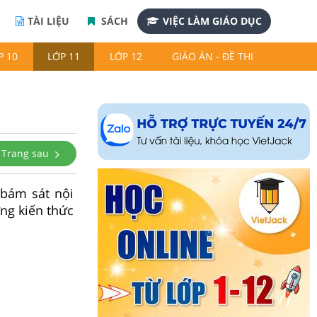
TÀI LIỆU
SÁCH
VIỆC LÀM GIÁO DỤC
P 10
LỚP 11
LỚP 12
GIÁO ÁN - ĐỀ THI
Trang sau
 bám sát nội
ng kiến thức