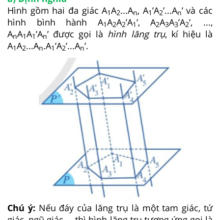
Hình gồm hai đa giác A
A
...A
, A
’A
’...A
’ và các
1
2
n
1
2
n
hình bình hành A
A
A
’A
’, A
A
A
’A
’, ...,
1
2
2
1
2
3
3
2
A
A
A
’A
’ được gọi là
hình lăng trụ
, kí hiệu là
n
1
1
n
A
A
...A
.A
’A
’...A
’.
1
2
n
1
2
n
Chú ý:
Nếu đáy của lăng trụ là một tam giác, tứ
giác, ngũ giác,... thì hình lăng trụ tương ứng gọi là