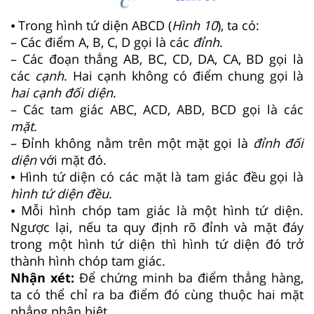
⦁ Trong hình tứ diện ABCD (
Hình
10
), ta có:
– Các điểm A, B, C, D gọi là các
đỉnh
.
– Các đoạn thẳng AB, BC, CD, DA, CA, BD gọi là
các
cạnh
. Hai cạnh không có điểm chung gọi là
hai cạnh đối diện
.
– Các tam giác ABC, ACD, ABD, BCD gọi là các
mặt
.
– Đỉnh không nằm trên một mặt gọi là
đỉnh đối
diện
với mặt đó.
⦁ Hình tứ diện có các mặt là tam giác đều gọi là
hình tứ diện đều
.
⦁ Mỗi hình chóp tam giác là một hình tứ diện.
Ngược lại, nếu ta quy định rõ đỉnh và mặt đáy
trong một hình tứ diện thì hình tứ diện đó trở
thành hình chóp tam giác.
Nhận xét:
Để chứng minh ba điểm thẳng hàng,
ta có thể chỉ ra ba điểm đó cùng thuộc hai mặt
phẳng phân biệt.