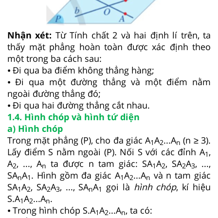
Nhận xét:
Từ Tính chất 2 và hai định lí trên, ta
thấy mặt phẳng hoàn toàn được xác định theo
một trong ba cách sau:
⦁ Đi qua ba điểm không thẳng hàng;
⦁ Đi qua một đường thẳng và một điểm nằm
ngoài đường thẳng đó;
⦁ Đi qua hai đường thẳng cắt nhau.
1.4. Hình chóp và hình tứ diện
a) Hình chóp
Trong mặt phẳng (P), cho đa giác A
A
...A
(n ≥ 3).
1
2
n
Lấy điểm S nằm ngoài (P). Nối S với các đỉnh A
,
1
A
, ..., A
ta được n tam giác: SA
A
, SA
A
, ...,
2
n
1
2
2
3
SA
A
. Hình gồm đa giác A
A
...A
và n tam giác
n
1
1
2
n
SA
A
, SA
A
, ..., SA
A
gọi là
hình chóp
, kí hiệu
1
2
2
3
n
1
S.A
A
...A
.
1
2
n
⦁ Trong hình chóp S.A
A
...A
, ta có:
1
2
n