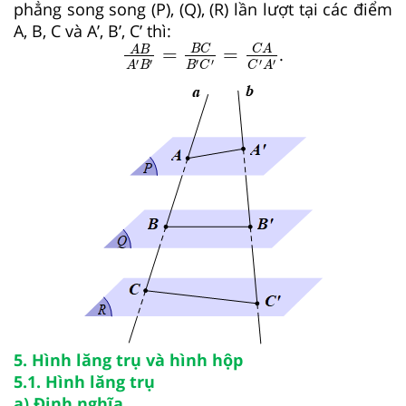
phẳng song song (P), (Q), (R) lần lượt tại các điểm
A, B, C và A’, B’, C’ thì:
A
B
A
'
B
'
=
B
C
B
'
C
'
=
C
A
C
'
A
'
B
C
C
A
A
B
=
=
.
′
′
′
′
′
′
A
B
B
C
C
A
5. Hình lăng trụ và hình hộp
5.1. Hình lăng trụ
a) Định nghĩa