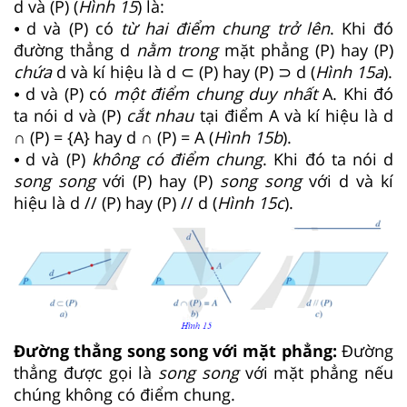
d và (P) (
Hình
15
) là:
⦁ d và (P) có
từ hai điểm chung trở lên
. Khi đó
đường thẳng d
nằm trong
mặt phẳng (P) hay (P)
chứa
d và kí hiệu là d ⊂ (P) hay (P) ⊃ d (
Hình
15a
).
⦁ d và (P) có
một điểm chung duy nhất
A. Khi đó
ta nói d và (P)
cắt nhau
tại điểm A và kí hiệu là d
∩ (P) = {A} hay d ∩ (P) = A (
Hình
15b
).
⦁ d và (P)
không có điểm chung
. Khi đó ta nói d
song song
với (P) hay (P)
song song
với d và kí
hiệu là d // (P) hay (P) // d (
Hình
15c
).
Đường thẳng song song với mặt phẳng:
Đường
thẳng được gọi là
song song
với mặt phẳng nếu
chúng không có điểm chung.