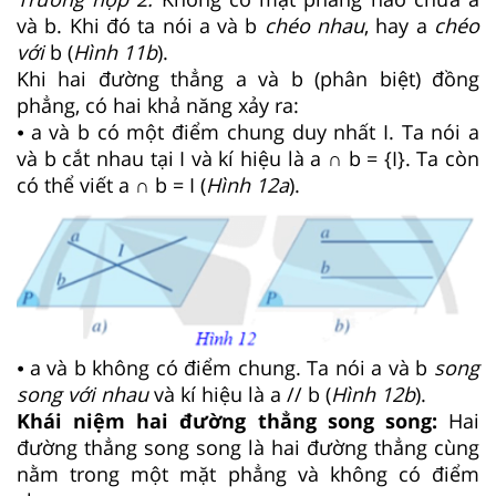
và b. Khi đó ta nói a và b
chéo nhau
, hay a
chéo
với
b (
Hình
11b
).
Khi hai đường thẳng a và b (phân biệt) đồng
phẳng, có hai khả năng xảy ra:
⦁ a và b có một điểm chung duy nhất I. Ta nói a
và b cắt nhau tại I và kí hiệu là a ∩ b = {I}. Ta còn
có thể viết a ∩ b = I (
Hình
12a
).
⦁ a và b không có điểm chung. Ta nói a và b
song
song với nhau
và kí hiệu là a // b (
Hình
12b
).
Khái niệm hai đường thẳng song song:
Hai
đường thẳng song song là hai đường thẳng cùng
nằm trong một mặt phẳng và không có điểm