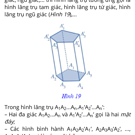
hình lăng trụ tam giác, hình lăng trụ tứ giác, hình
lăng trụ ngũ giác (
Hình 1
9
),...
Trong hình lăng trụ A
A
...A
.A
’A
’...A
’:
1
2
n
1
2
n
– Hai đa giác A
A
...A
và A
’A
’...A
’ gọi là hai
mặt
1
2
n
1
2
n
đáy
;
– Các hình bình hành A
A
A
’A
’, A
A
A
’A
’, ...,
1
2
2
1
2
3
3
2