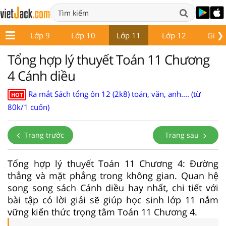
❯
p 8
Lớp 9
Lớp 10
Lớp 11
Lớp 12
Giáo 
Tổng hợp lý thuyết Toán 11 Chương
4 Cánh diều
Ra mắt Sách tổng ôn 12 (2k8) toán, văn, anh.... (từ
HOT
80k/1 cuốn)
Trang trước
Trang sau
Tổng hợp lý thuyết Toán 11 Chương 4: Đường
thẳng và mặt phẳng trong không gian. Quan hệ
song song sách Cánh diều hay nhất, chi tiết với
bài tập có lời giải sẽ giúp học sinh lớp 11 nắm
vững kiến thức trọng tâm Toán 11 Chương 4.