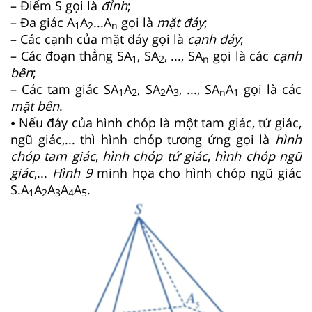
– Điểm S gọi là
đỉnh
;
– Đa giác A
A
...A
gọi là
mặt đáy
;
1
2
n
– Các cạnh của mặt đáy gọi là
cạnh đáy
;
– Các đoạn thẳng SA
, SA
, ..., SA
gọi là các
cạnh
1
2
n
bên
;
– Các tam giác SA
A
, SA
A
, ..., SA
A
gọi là các
1
2
2
3
n
1
mặt bên
.
⦁ Nếu đáy của hình chóp là một tam giác, tứ giác,
ngũ giác,... thì hình chóp tương ứng gọi là
hình
chóp tam giác
,
hình chóp tứ giác
,
hình chóp ngũ
giác
,...
Hình
9
minh họa cho hình chóp ngũ giác
S.A
A
A
A
A
.
1
2
3
4
5