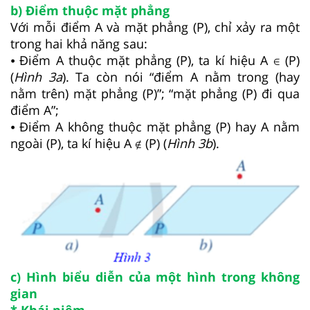
b) Điểm thuộc mặt phẳng
Với mỗi điểm A và mặt phẳng (P), chỉ xảy ra một
trong hai khả năng sau:
⦁ Điểm A thuộc mặt phẳng (P), ta kí hiệu A ∈ (P)
(
Hình
3a
). Ta còn nói “điểm A nằm trong (hay
nằm trên) mặt phẳng (P)”; “mặt phẳng (P) đi qua
điểm A”;
⦁ Điểm A không thuộc mặt phẳng (P) hay A nằm
ngoài (P), ta kí hiệu A ∉ (P) (
Hình
3b
).
c) Hình biểu diễn của một hình trong không
gian
* Khái niệm