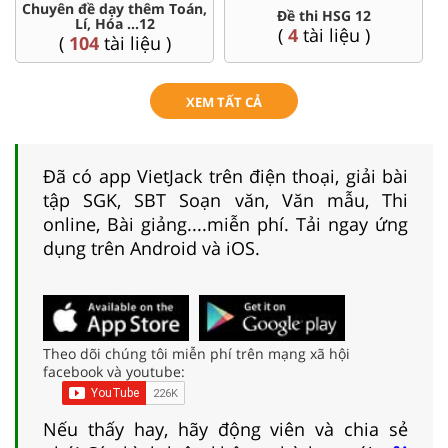
Chuyên đề dạy thêm Toán,
Đề thi HSG 12
Lí, Hóa ...12
(
4
tài liệu )
(
104
tài liệu )
XEM TẤT CẢ
Đã có app VietJack trên điện thoại, giải bài
tập SGK, SBT Soạn văn, Văn mẫu, Thi
online, Bài giảng....miễn phí. Tải ngay ứng
dụng trên Android và iOS.
Theo dõi chúng tôi miễn phí trên mạng xã hội
facebook và youtube:
Nếu thấy hay, hãy động viên và chia sẻ