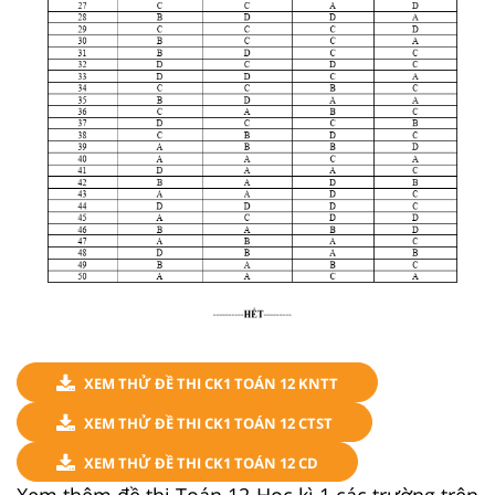
XEM THỬ ĐỀ THI CK1 TOÁN 12 KNTT
XEM THỬ ĐỀ THI CK1 TOÁN 12 CTST
XEM THỬ ĐỀ THI CK1 TOÁN 12 CD
Xem thêm đề thi Toán 12 Học kì 1 các trường trên