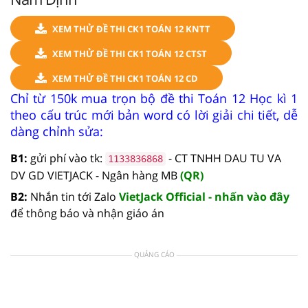
XEM THỬ ĐỀ THI CK1 TOÁN 12 KNTT
XEM THỬ ĐỀ THI CK1 TOÁN 12 CTST
XEM THỬ ĐỀ THI CK1 TOÁN 12 CD
Chỉ từ 150k mua trọn bộ đề thi Toán 12 Học kì 1
theo cấu trúc mới bản word có lời giải chi tiết, dễ
dàng chỉnh sửa:
B1:
gửi phí vào tk:
- CT TNHH DAU TU VA
1133836868
DV GD VIETJACK - Ngân hàng MB
(QR)
B2:
Nhắn tin tới Zalo
VietJack Official - nhấn vào đây
để thông báo và nhận giáo án
QUẢNG CÁO