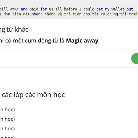
bill AWAY 
and
 paid 
for
 us all before I could 
get
my
 wallet 
out
.
a 
đơ
n bi
ế
n m
ấ
t nhanh ch
ó
ng v
à
 tr
ả
 ti
ề
n cho t
ấ
t c
ả
 ch
ú
ng t
ô
i tr
ướ
g từ khác
hỉ có một cụm động từ là
Magic away
.
n các lớp các môn học
ôn học)
ôn học)
ôn học)
ôn học)