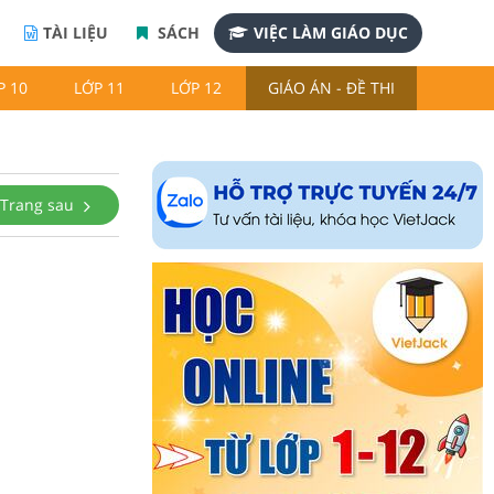
TÀI LIỆU
SÁCH
VIỆC LÀM GIÁO DỤC
P 10
LỚP 11
LỚP 12
GIÁO ÁN - ĐỀ THI
Trang sau