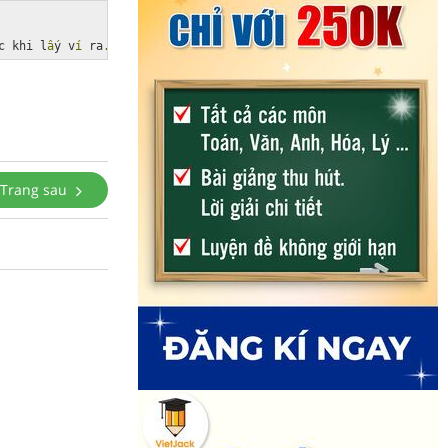
c khi l
ấ
y v
í
 ra
.
Trang sau