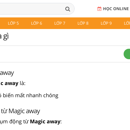
HỌC ONLINE
LỚP 5
LỚP 6
LỚP 7
LỚP 8
LỚP 9
LỚ
 gì
 away
c away
là:
ó biến mất nhanh chóng
 từ Magic away
cụm động từ
Magic away
: