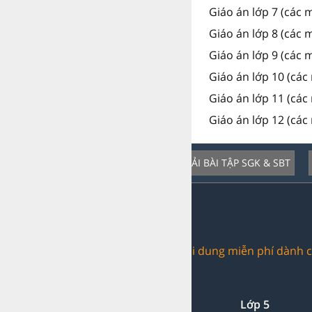
Giáo án lớp 7 (các 
Giáo án lớp 8 (các 
Giáo án lớp 9 (các 
Giáo án lớp 10 (các
Giáo án lớp 11 (các
Giáo án lớp 12 (các
GIẢI BÀI TẬP SGK & SBT
Dịch vụ nổi bật:
Trang web chia sẻ nội dung miễn phí dành c
Giải bài tập:
Lớp 1-2-3
Lớp 4
Lớp 5