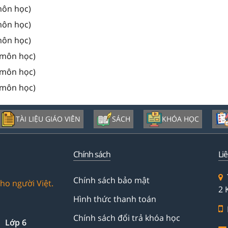
môn học)
môn học)
môn học)
 môn học)
 môn học)
 môn học)
TÀI LIỆU GIÁO VIÊN
SÁCH
KHÓA HỌC
Chính sách
Li
Chính sách bảo mật
ho người Việt.
2 
Hình thức thanh toán
Chính sách đổi trả khóa học
Lớp 6