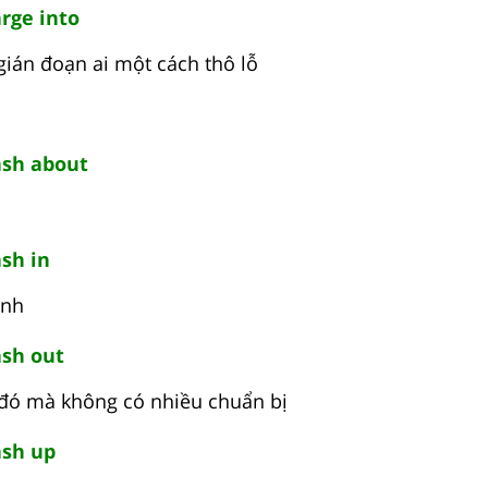
rge into
gián đoạn ai một cách thô lỗ
sh about
sh in
ạnh
sh out
ì đó mà không có nhiều chuẩn bị
sh up