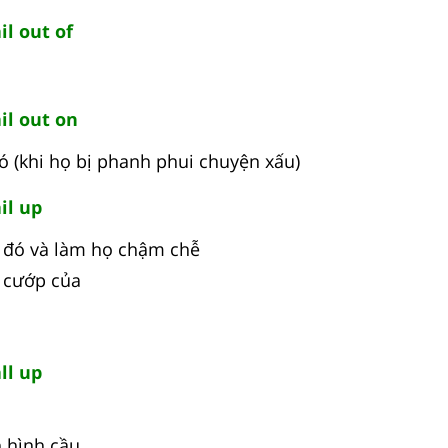
il out of
il out on
ó (khi họ bị phanh phui chuyện xấu)
il up
i đó và làm họ chậm chễ
ể cướp của
ll up
 hình cầu