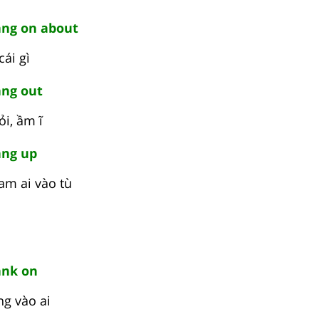
ng on about
cái gì
ng out
ỏi, ầm ĩ
ng up
am ai vào tù
nk on
ng vào ai