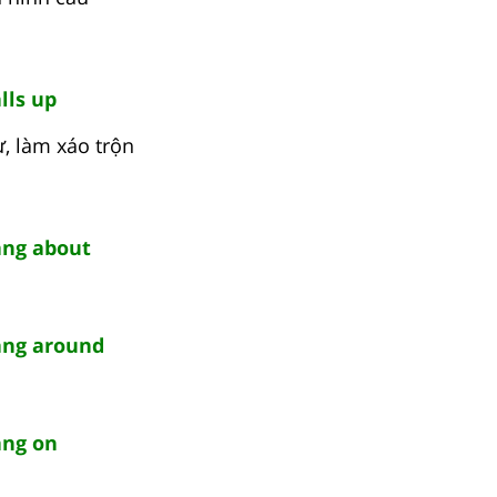
lls up
, làm xáo trộn
ng about
ng around
ng on