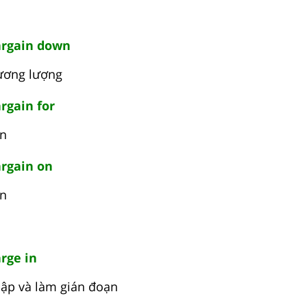
rgain down
hương lượng
rgain for
ón
rgain on
ón
rge in
ập và làm gián đoạn