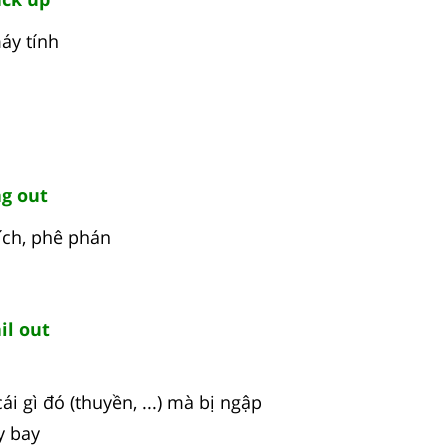
áy tính
g out
ích, phê phán
il out
ái gì đó (thuyền, ...) mà bị ngập
y bay