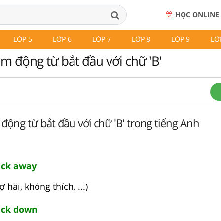
HỌC ONLINE
LỚP 5
LỚP 6
LỚP 7
LỚP 8
LỚP 9
LỚ
m động từ bắt đầu với chữ 'B'
ộng từ bắt đầu với chữ 'B' trong tiếng Anh
ck away
 sợ hãi, không thích, ...)
ack down