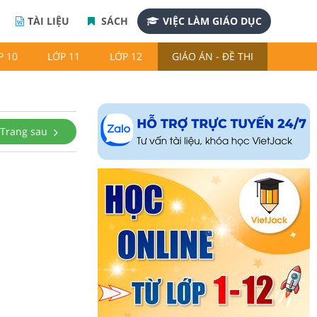
TÀI LIỆU
SÁCH
VIỆC LÀM GIÁO DỤC
P 10
LỚP 11
LỚP 12
GIÁO ÁN - ĐỀ THI
Trang sau