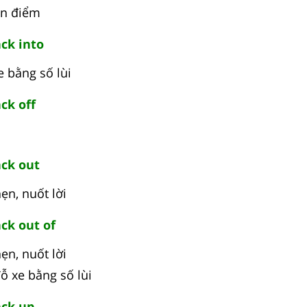
uan điểm
ck into
 bằng số lùi
ck off
ck out
ẹn, nuốt lời
ck out of
ẹn, nuốt lời
ỗ xe bằng số lùi
ck up