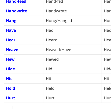
Hand-feed
Hand-fed
Han
Handwrite
Handwrote
Han
Hang
Hung/Hanged
Hun
Have
Had
Ha
Hear
Heard
Hea
Heave
Heaved/Hove
Hea
Hew
Hewed
He
Hide
Hid
Hid
Hit
Hit
Hit
Hold
Held
Hel
Hurt
Hurt
Hur
I