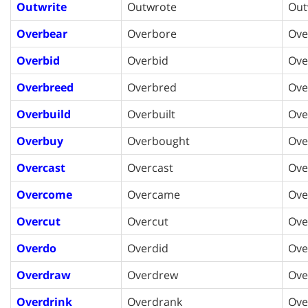
Outwrite
Outwrote
Out
Overbear
Overbore
Ove
Overbid
Overbid
Ove
Overbreed
Overbred
Ove
Overbuild
Overbuilt
Ove
Overbuy
Overbought
Ove
Overcast
Overcast
Ove
Overcome
Overcame
Ov
Overcut
Overcut
Ove
Overdo
Overdid
Ove
Overdraw
Overdrew
Ove
Overdrink
Overdrank
Ove