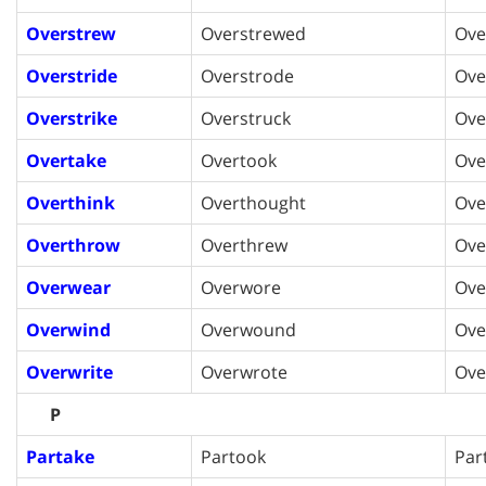
Overstrew
Overstrewed
Ove
Overstride
Overstrode
Ove
Overstrike
Overstruck
Ove
Overtake
Overtook
Ove
Overthink
Overthought
Ove
Overthrow
Overthrew
Ove
Overwear
Overwore
Ove
Overwind
Overwound
Ov
Overwrite
Overwrote
Ove
P
Partake
Partook
Par