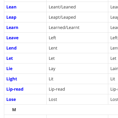
Lean
Leant/Leaned
Lea
Leap
Leapt/Leaped
Lea
Learn
Learned/Learnt
Lea
Leave
Left
Left
Lend
Lent
Len
Let
Let
Let
Lie
Lay
Lai
Light
Lit
Lit
Lip-read
Lip-read
Lip
Lose
Lost
Los
M