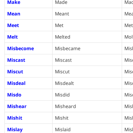
Make
Made
Ma
Mean
Meant
Mea
Meet
Met
Met
Melt
Melted
Mol
Misbecome
Misbecame
Mis
Miscast
Miscast
Mis
Miscut
Miscut
Mis
Misdeal
Misdealt
Mis
Misdo
Misdid
Mis
Mishear
Misheard
Mis
Mishit
Mishit
Mis
Mislay
Mislaid
Mis