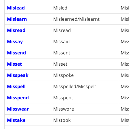
Mislead
Misled
Mis
Mislearn
Mislearned/Mislearnt
Mis
Misread
Misread
Mis
Missay
Missaid
Mis
Missend
Missent
Mis
Misset
Misset
Mis
Misspeak
Misspoke
Mis
Misspell
Misspelled/Misspelt
Mis
Misspend
Misspent
Mis
Misswear
Misswore
Mis
Mistake
Mistook
Mis