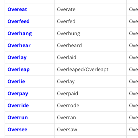
Overeat
Overate
Ove
Overfeed
Overfed
Ove
Overhang
Overhung
Ove
Overhear
Overheard
Ove
Overlay
Overlaid
Ove
Overleap
Overleaped/Overleapt
Ove
Overlie
Overlay
Ove
Overpay
Overpaid
Ove
Override
Overrode
Ove
Overrun
Overran
Ove
Oversee
Oversaw
Ove