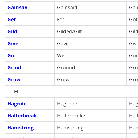
Gainsay
Gainsaid
Gai
Get
Fot
Got
Gild
Gilded/Gilt
Gil
Give
Gave
Giv
Go
Went
Go
Grind
Ground
Gr
Grow
Grew
Gr
H
Hagride
Hagrode
Hag
Halterbreak
Halterbroke
Hal
Hamstring
Hamstrung
Ham