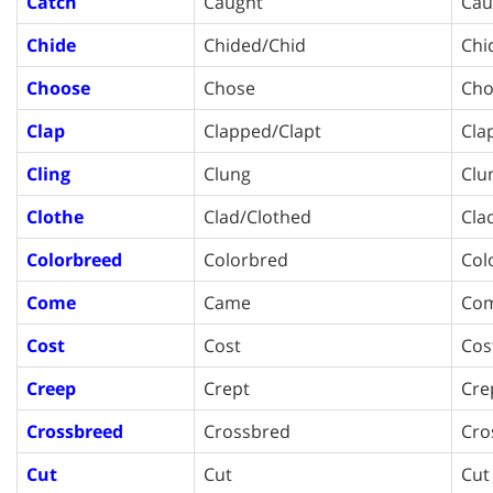
Catch
Caught
Cau
Chide
Chided/Chid
Chi
Choose
Chose
Cho
Clap
Clapped/Clapt
Cla
Cling
Clung
Clu
Clothe
Clad/Clothed
Cla
Colorbreed
Colorbred
Col
Come
Came
Co
Cost
Cost
Cos
Creep
Crept
Cre
Crossbreed
Crossbred
Cro
Cut
Cut
Cut