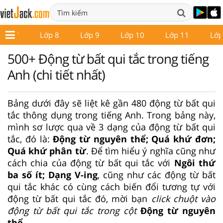
Lớp 7
Lớp 8
Lớp 9
Lớp 10
Lớp 11
Lớp
500+ Động từ bất qui tắc trong tiếng
Anh (chi tiết nhất)
Bảng dưới đây sẽ liệt kê gần 480 động từ bất qui
tắc thông dụng trong tiếng Anh. Trong bảng này,
mình sơ lược qua về 3 dạng của động từ bất qui
tắc, đó là:
Động từ nguyên thể; Quá khứ đơn;
Quá khứ phân từ
. Để tìm hiểu ý nghĩa cũng như
cách chia của động từ bất qui tắc với
Ngôi thứ
ba số ít; Dạng V-ing
, cũng như các động từ bất
qui tắc khác có cùng cách biến đổi tương tự với
động từ bất qui tắc đó, mời bạn
click chuột vào
động từ bất qui tắc trong cột
Động từ nguyên
thể
.