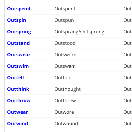
Outspend
Outspent
Out
Outspin
Outspun
Out
Outspring
Outsprang/Outsprung
Out
Outstand
Outstood
Out
Outswear
Outswore
Out
Outswim
Outswam
Ou
Outtell
Outtold
Out
Outthink
Outthought
Out
Outthrow
Outthrew
Out
Outwear
Outwore
Out
Outwind
Outwound
Ou