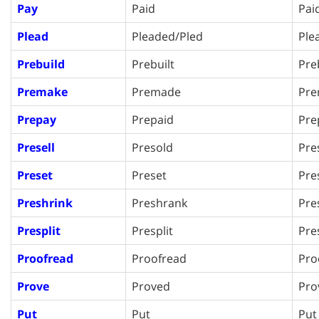
Pay
Paid
Pai
Plead
Pleaded/Pled
Ple
Prebuild
Prebuilt
Pre
Premake
Premade
Pr
Prepay
Prepaid
Pre
Presell
Presold
Pre
Preset
Preset
Pre
Preshrink
Preshrank
Pre
Presplit
Presplit
Pres
Proofread
Proofread
Pro
Prove
Proved
Pro
Put
Put
Put