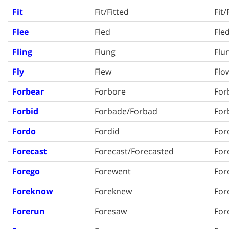
Fit
Fit/Fitted
Fit/
Flee
Fled
Fle
Fling
Flung
Flu
Fly
Flew
Flo
Forbear
Forbore
For
Forbid
Forbade/Forbad
For
Fordo
Fordid
For
Forecast
Forecast/Forecasted
For
Forego
Forewent
For
Foreknow
Foreknew
For
Forerun
Foresaw
For