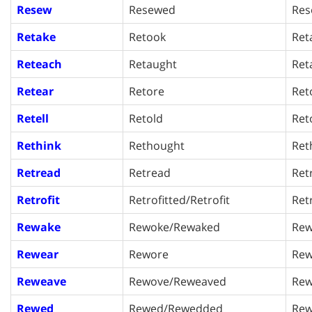
Resew
Resewed
Res
Retake
Retook
Ret
Reteach
Retaught
Ret
Retear
Retore
Ret
Retell
Retold
Ret
Rethink
Rethought
Ret
Retread
Retread
Ret
Retrofit
Retrofitted/Retrofit
Retr
Rewake
Rewoke/Rewaked
Rew
Rewear
Rewore
Rew
Reweave
Rewove/Reweaved
Rew
Rewed
Rewed/Rewedded
Rew