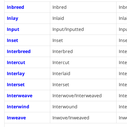
Inbreed
Inbred
Inb
Inlay
Inlaid
Inla
Input
Input/Inputted
Inp
Inset
Inset
Ins
Interbreed
Interbred
Int
Intercut
Intercut
Int
Interlay
Interlaid
Inte
Interset
Interset
Int
Interweave
Interwove/Interweaved
Int
Interwind
Interwound
Int
Inweave
Inwove/Inweaved
Inw