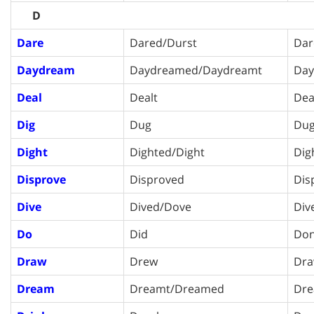
D
Dare
Dared/Durst
Dar
Daydream
Daydreamed/Daydreamt
Day
Deal
Dealt
Dea
Dig
Dug
Du
Dight
Dighted/Dight
Dig
Disprove
Disproved
Dis
Dive
Dived/Dove
Div
Do
Did
Do
Draw
Drew
Dr
Dream
Dreamt/Dreamed
Dre