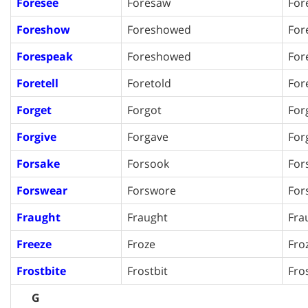
Foresee
Foresaw
For
Foreshow
Foreshowed
For
Forespeak
Foreshowed
For
Foretell
Foretold
For
Forget
Forgot
For
Forgive
Forgave
For
Forsake
Forsook
For
Forswear
Forswore
For
Fraught
Fraught
Fra
Freeze
Froze
Fro
Frostbite
Frostbit
Fro
G