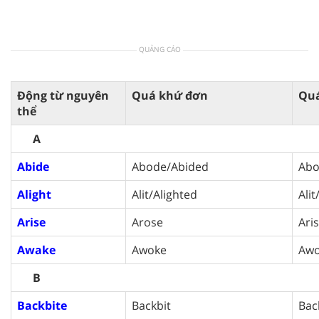
QUẢNG CÁO
Động từ nguyên
Quá khứ đơn
Quá
thể
A
Abide
Abode/Abided
Abo
Alight
Alit/Alighted
Alit
Arise
Arose
Ari
Awake
Awoke
Aw
B
Backbite
Backbit
Bac