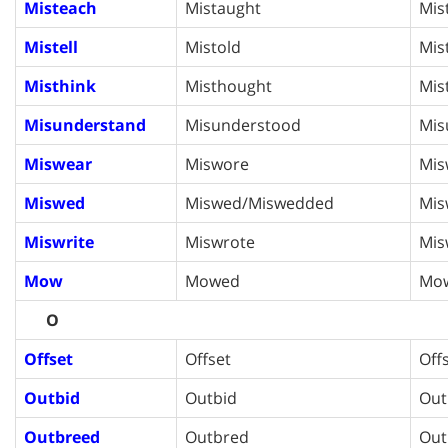
Misteach
Mistaught
Mis
Mistell
Mistold
Mis
Misthink
Misthought
Mis
Misunderstand
Misunderstood
Mis
Miswear
Miswore
Mis
Miswed
Miswed/Miswedded
Mis
Miswrite
Miswrote
Mis
Mow
Mowed
Mo
O
Offset
Offset
Off
Outbid
Outbid
Out
Outbreed
Outbred
Out