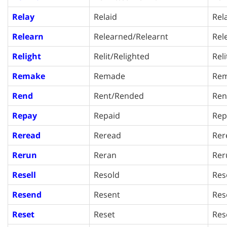
Relay
Relaid
Rel
Relearn
Relearned/Relearnt
Rel
Relight
Relit/Relighted
Rel
Remake
Remade
Re
Rend
Rent/Rended
Ren
Repay
Repaid
Rep
Reread
Reread
Rer
Rerun
Reran
Rer
Resell
Resold
Res
Resend
Resent
Res
Reset
Reset
Res