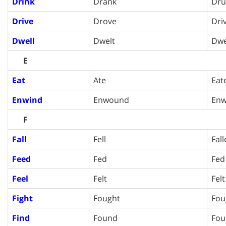
Drink
Drank
Dru
Drive
Drove
Dri
Dwell
Dwelt
Dwe
E
Eat
Ate
Eat
Enwind
Enwound
En
F
Fall
Fell
Fal
Feed
Fed
Fed
Feel
Felt
Felt
Fight
Fought
Fou
Find
Found
Fou