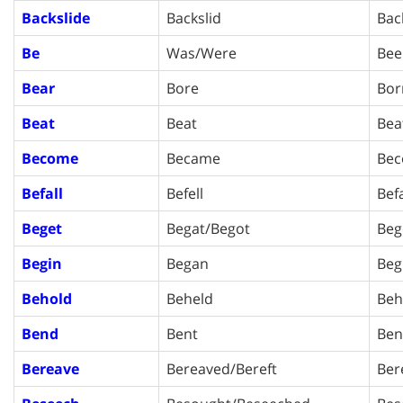
Backslide
Backslid
Bac
Be
Was/Were
Bee
Bear
Bore
Bor
Beat
Beat
Bea
Become
Became
Be
Befall
Befell
Bef
Beget
Begat/Begot
Beg
Begin
Began
Beg
Behold
Beheld
Beh
Bend
Bent
Ben
Bereave
Bereaved/Bereft
Ber