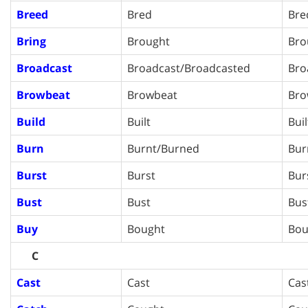
Breed
Bred
Bre
Bring
Brought
Bro
Broadcast
Broadcast/Broadcasted
Bro
Browbeat
Browbeat
Bro
Build
Built
Buil
Burn
Burnt/Burned
Bur
Burst
Burst
Bur
Bust
Bust
Bus
Buy
Bought
Bou
C
Cast
Cast
Cas