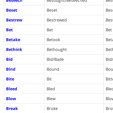
Beseech
Besought/Beseeched
Bes
Beset
Beset
Bes
Bestrew
Bestrewed
Bes
Bet
Bet
Bet
Betake
Betook
Bet
Bethink
Bethought
Bet
Bid
Bid/Bade
Bid
Bind
Bound
Bo
Bite
Bit
Bit
Bleed
Bled
Ble
Blow
Blew
Blo
Break
Broke
Bro