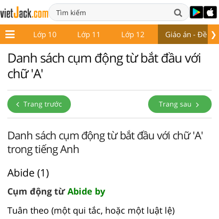
❯
ớp 9
Lớp 10
Lớp 11
Lớp 12
Giáo án - Đề thi
Danh sách cụm động từ bắt đầu với
chữ 'A'
Trang trước
Trang sau
Danh sách cụm động từ bắt đầu với chữ 'A'
trong tiếng Anh
Abide (1)
Cụm động từ
Abide by
Tuân theo (một qui tắc, hoặc một luật lệ)