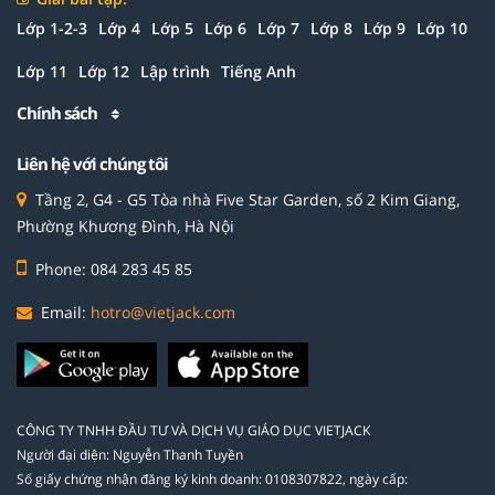
Lớp 1-2-3
Lớp 4
Lớp 5
Lớp 6
Lớp 7
Lớp 8
Lớp 9
Lớp 10
Lớp 11
Lớp 12
Lập trình
Tiếng Anh
Chính sách
Liên hệ với chúng tôi
Tầng 2, G4 - G5 Tòa nhà Five Star Garden, số 2 Kim Giang,
Phường Khương Đình, Hà Nội
Phone: 084 283 45 85
Email:
hotro@vietjack.com
CÔNG TY TNHH ĐẦU TƯ VÀ DỊCH VỤ GIÁO DỤC VIETJACK
Người đại diện: Nguyễn Thanh Tuyền
Số giấy chứng nhận đăng ký kinh doanh: 0108307822, ngày cấp: