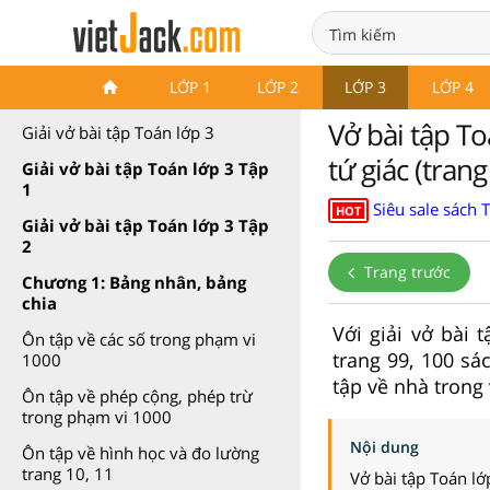
Vở bài tập Toán lớp 3 Cánh
LỚP 1
LỚP 2
LỚP 3
LỚP 4
diều
Vở bài tập To
Giải vở bài tập Toán lớp 3
tứ giác (tran
Giải vở bài tập Toán lớp 3 Tập
1
Siêu sale sách 
HOT
Giải vở bài tập Toán lớp 3 Tập
2
Trang trước
Chương 1: Bảng nhân, bảng
chia
Với giải vở bài 
Ôn tập về các số trong phạm vi
trang 99, 100 sá
1000
tập về nhà trong 
Ôn tập về phép cộng, phép trừ
trong phạm vi 1000
Nội dung
Ôn tập về hình học và đo lường
trang 10, 11
Vở bài tập Toán lớ