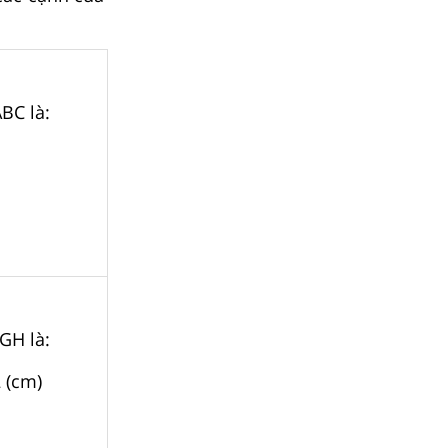
BC là:
EGH là:
2 (cm)