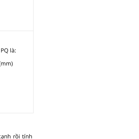
NPQ là:
 (mm)
ạnh rồi tính