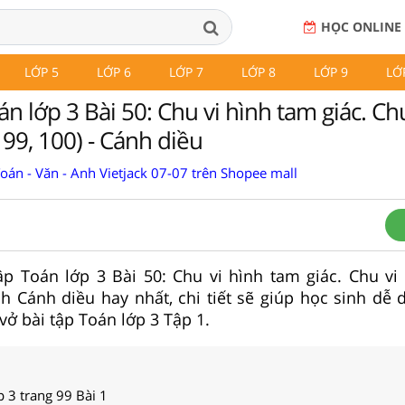
HỌC ONLINE
LỚP 5
LỚP 6
LỚP 7
LỚP 8
LỚP 9
LỚ
án lớp 3 Bài 50: Chu vi hình tam giác. Ch
g 99, 100) - Cánh diều
Toán - Văn - Anh Vietjack 07-07 trên Shopee mall
tập Toán lớp 3 Bài 50: Chu vi hình tam giác. Chu vi 
ch Cánh diều hay nhất, chi tiết sẽ giúp học sinh dễ 
vở bài tập Toán lớp 3 Tập 1.
p 3 trang 99 Bài 1