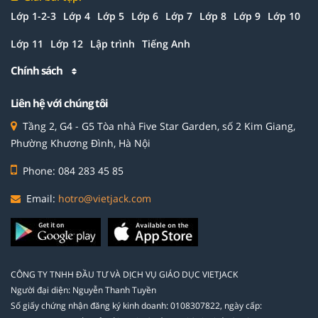
Lớp 1-2-3
Lớp 4
Lớp 5
Lớp 6
Lớp 7
Lớp 8
Lớp 9
Lớp 10
Lớp 11
Lớp 12
Lập trình
Tiếng Anh
Chính sách
Liên hệ với chúng tôi
Tầng 2, G4 - G5 Tòa nhà Five Star Garden, số 2 Kim Giang,
Phường Khương Đình, Hà Nội
Phone: 084 283 45 85
Email:
hotro@vietjack.com
CÔNG TY TNHH ĐẦU TƯ VÀ DỊCH VỤ GIÁO DỤC VIETJACK
Người đại diện: Nguyễn Thanh Tuyền
Số giấy chứng nhận đăng ký kinh doanh: 0108307822, ngày cấp: