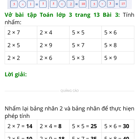
Vở bài tập Toán lớp 3 trang 13 Bài 3:
Tính
nhẩm:
2 × 7
2 × 4
5 × 5
5 × 6
2 × 5
2 × 9
5 × 7
5 × 8
2 × 2
2 × 6
5 × 3
5 × 9
Lời giải:
QUẢNG CÁO
Nhẩm lại bảng nhân 2 và bảng nhân để thực hiẹn
phép tính
2 × 7 =
14
2 × 4 =
8
5 × 5 =
25
5 × 6 =
30
2 × 5 =
10
2 × 9 =
18
5 × 7 =
35
5 × 8 =
40