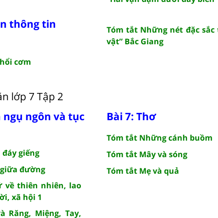
ản thông tin
Tóm tắt Những nét đặc sắc 
vật” Bắc Giang
thổi cơm
n lớp 7 Tập 2
n ngụ ngôn và tục
Bài 7: Thơ
Tóm tắt Những cánh buồm
 đáy giếng
Tóm tắt Mây và sóng
 giữa đường
Tóm tắt Mẹ và quả
 về thiên nhiên, lao
i, xã hội 1
à Răng, Miệng, Tay,