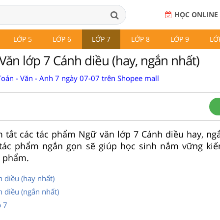
HỌC ONLINE
LỚP 5
LỚP 6
LỚP 7
LỚP 8
LỚP 9
LỚ
Văn lớp 7 Cánh diều (hay, ngắn nhất)
Toán - Văn - Anh 7 ngày 07-07 trên Shopee mall
 tắt các tác phẩm Ngữ văn lớp 7 Cánh diều hay, ngắ
 tác phẩm ngắn gọn sẽ giúp học sinh nắm vững kiế
c phẩm.
 diều (hay nhất)
 diều (ngắn nhất)
p 7