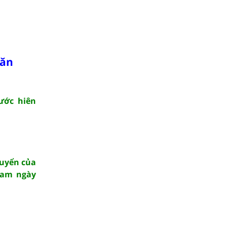
văn
ước hiên
huyển của
 Nam ngày