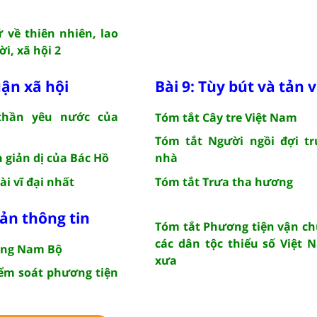
 về thiên nhiên, lao
i, xã hội 2
uận xã hội
Bài 9: Tùy bút và tản 
thần yêu nước của
Tóm tắt Cây tre Việt Nam
Tóm tắt Người ngồi đợi tr
 giản dị của Bác Hồ
nhà
i vĩ đại nhất
Tóm tắt Trưa tha hương
bản thông tin
Tóm tắt Phương tiện vận c
các dân tộc thiểu số Việt
ồng Nam Bộ
xưa
ểm soát phương tiện