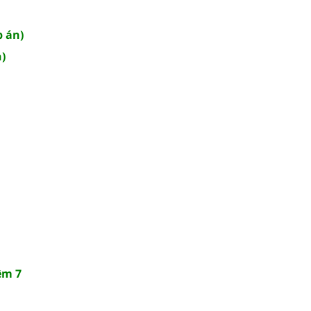
p án)
n)
ệm 7