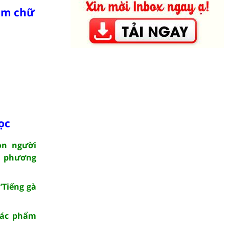
năm chữ
ọc
on người
 phương
“Tiếng gà
tác phẩm