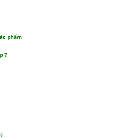
tác phẩm
p 7
n)