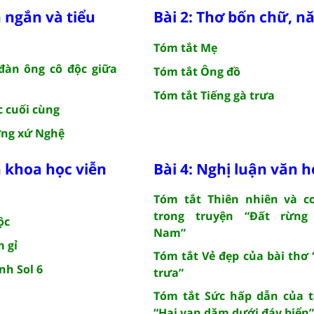
n ngắn và tiểu
Bài 2: Thơ bốn chữ, 
Tóm tắt Mẹ
đàn ông cô độc giữa
Tóm tắt Ông đồ
Tóm tắt Tiếng gà trưa
c cuối cùng
ờng xứ Nghệ
n khoa học viễn
Bài 4: Nghị luận văn h
Tóm tắt Thiên nhiên và c
trong truyện “Đất rừng
ộc
Nam”
m gỉ
Tóm tắt Vẻ đẹp của bài thơ 
nh Sol 6
trưa”
Tóm tắt Sức hấp dẫn của 
“Hai vạn dặm dưới đáy biển”