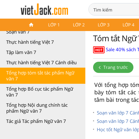
Ngữ văn 7 Cánh diều
LỚP 1
LỚP 2
LỚP 3
LỚP 4
Soạn văn 7
Tóm tắt Ngữ 
Thực hành tiếng Việt 7
Sale 40% sách 
HOT
Tập làm văn 7
Thực hành tiếng Việt 7 Cánh diều
Trang trước
Tổng hợp tóm tắt tác phẩm Ngữ
văn 7
Với tổng hợp tóm
Tổng hợp Bố cục tác phẩm Ngữ
bày tóm tắt các
văn 7
tâm bài trong tá
Tổng hợp Nội dung chính tác
phẩm Ngữ văn 7
Soạn văn lớp 7 Cánh
Soạn văn lớp 7 Cánh
Tác giả Tác phẩm Ngữ văn 7
Học tốt Ngữ văn lớ