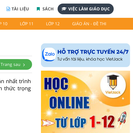
TÀI LIỆU
SÁCH
VIỆC LÀM GIÁO DỤC
P 10
LỚP 11
LỚP 12
GIÁO ÁN - ĐỀ THI
Trang sau
n nhất trình
n thức trọng