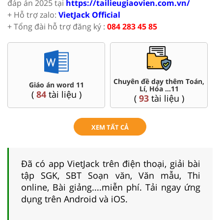
đáp án 2025 tại
https://tailieugiaovien.com.vn/
+ Hỗ trợ zalo:
VietJack Official
+ Tổng đài hỗ trợ đăng ký :
084 283 45 85
Chuyên đề dạy thêm Toán,
Giáo án word 11
Lí, Hóa ...11
(
84
tài liệu )
(
93
tài liệu )
XEM TẤT CẢ
Đã có app VietJack trên điện thoại, giải bài
tập SGK, SBT Soạn văn, Văn mẫu, Thi
online, Bài giảng....miễn phí. Tải ngay ứng
dụng trên Android và iOS.