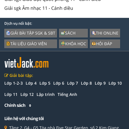
Giải sgk Âm nhạc 11 - Cánh diều
Dịch vụ nổi bật:
GIẢI BÀI TẬP SGK & SBT
SÁCH
THI ONLINE
TÀI LIỆU GIÁO VIÊN
KHÓA HỌC
HỎI ĐÁP
Giải bài tập:
Lớp 1-2-3
Lớp 4
Lớp 5
Lớp 6
Lớp 7
Lớp 8
Lớp 9
Lớp 10
Lớp 11
Lớp 12
Lập trình
Tiếng Anh
Chính sách
Liên hệ với chúng tôi
Tầng 2, G4 - G5 Tòa nhà Five Star Garden, số 2 Kim Giang,