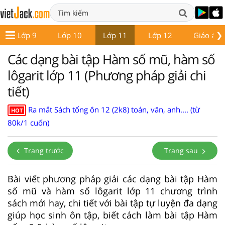
❯
Lớp 9
Lớp 10
Lớp 11
Lớp 12
Giáo án -
Các dạng bài tập Hàm số mũ, hàm số
lôgarit lớp 11 (Phương pháp giải chi
tiết)
Ra mắt Sách tổng ôn 12 (2k8) toán, văn, anh.... (từ
HOT
80k/1 cuốn)
Trang trước
Trang sau
Bài viết phương pháp giải các dạng bài tập Hàm
số mũ và hàm số lôgarit lớp 11 chương trình
sách mới hay, chi tiết với bài tập tự luyện đa dạng
giúp học sinh ôn tập, biết cách làm bài tập Hàm