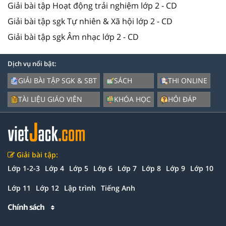
Giải bài tập Hoạt động trải nghiệm lớp 2 - CD
Giải bài tập sgk Tự nhiên & Xã hội lớp 2 - CD
Giải bài tập sgk Âm nhạc lớp 2 - CD
Dịch vụ nổi bật:
GIẢI BÀI TẬP SGK & SBT
SÁCH
THI ONLINE
TÀI LIỆU GIÁO VIÊN
KHÓA HỌC
HỎI ĐÁP
Giải bài tập:
Lớp 1-2-3
Lớp 4
Lớp 5
Lớp 6
Lớp 7
Lớp 8
Lớp 9
Lớp 10
Lớp 11
Lớp 12
Lập trình
Tiếng Anh
Chính sách