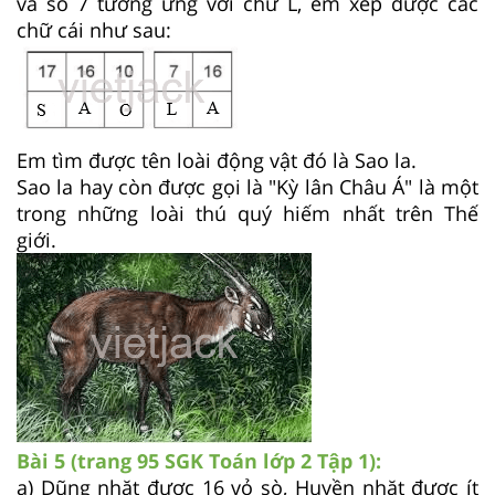
và số 7 tương ứng với chữ L, em xếp được các
chữ cái như sau:
Em tìm được tên loài động vật đó là Sao la.
Sao la hay còn được gọi là "Kỳ lân Châu Á" là một
trong những loài thú quý hiếm nhất trên Thế
giới.
Bài 5 (trang 95 SGK Toán lớp 2 Tập 1)
:
a) Dũng nhặt được 16 vỏ sò, Huyền nhặt được ít