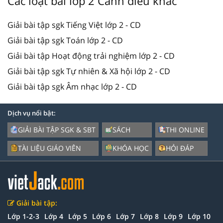
Các loạt bài lớp 2 Cánh diều khác
Giải bài tập sgk Tiếng Việt lớp 2 - CD
Giải bài tập sgk Toán lớp 2 - CD
Giải bài tập Hoạt động trải nghiệm lớp 2 - CD
Giải bài tập sgk Tự nhiên & Xã hội lớp 2 - CD
Giải bài tập sgk Âm nhạc lớp 2 - CD
Dịch vụ nổi bật:
GIẢI BÀI TẬP SGK & SBT
SÁCH
THI ONLINE
TÀI LIỆU GIÁO VIÊN
KHÓA HỌC
HỎI ĐÁP
Giải bài tập:
Lớp 1-2-3
Lớp 4
Lớp 5
Lớp 6
Lớp 7
Lớp 8
Lớp 9
Lớp 10