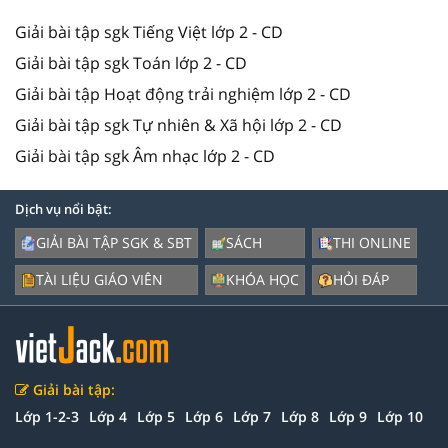
Giải bài tập sgk Tiếng Việt lớp 2 - CD
Giải bài tập sgk Toán lớp 2 - CD
Giải bài tập Hoạt động trải nghiệm lớp 2 - CD
Giải bài tập sgk Tự nhiên & Xã hội lớp 2 - CD
Giải bài tập sgk Âm nhạc lớp 2 - CD
Dịch vụ nổi bật:
GIẢI BÀI TẬP SGK & SBT
SÁCH
THI ONLINE
TÀI LIỆU GIÁO VIÊN
KHÓA HỌC
HỎI ĐÁP
Giải bài tập:
Lớp 1-2-3
Lớp 4
Lớp 5
Lớp 6
Lớp 7
Lớp 8
Lớp 9
Lớp 10