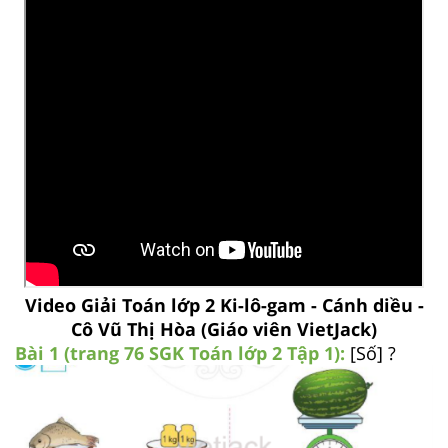
Video Giải Toán lớp 2 Ki-lô-gam - Cánh diều -
Cô Vũ Thị Hòa (Giáo viên VietJack)
Bài 1 (trang 76 SGK
Toán lớp 2 Tập 1):
[Số] ?