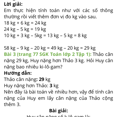
Lời giải:
Em thực hiện tính toán như với các số thông
thường rồi viết thêm đơn vị đo kg vào sau.
18 kg + 6 kg = 24 kg
24 kg – 5 kg = 19 kg
10 kg + 3 kg – 5kg = 13 kg – 5 kg = 8 kg
58 kg – 9 kg – 20 kg = 49 kg – 20 kg = 29 kg
Bài 3 (trang 77 SGK
Toán lớp 2 Tập 1):
Thảo cân
nặng 29 kg, Huy nặng hơn Thảo 3 kg. Hỏi Huy cân
nặng bao nhiêu ki-lô-gam?
Hướng dẫn:
Thảo cân nặng
: 29
kg
Huy nặng hơn Thảo:
3
kg
Nên đây là bài toán về nhiều hơn, vậy để tính cân
nặng của Huy em lấy cân nặng của Thảo cộng
thêm 3.
Bài giải:
Huy cân nặng số k-lô-gam là: