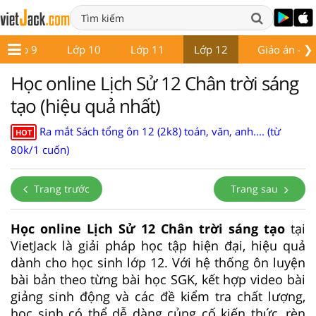
❯
Lớp 9
Lớp 10
Lớp 11
Lớp 12
Giáo án - Đề
Học online Lịch Sử 12 Chân trời sáng
tạo (hiệu quả nhất)
Ra mắt Sách tổng ôn 12 (2k8) toán, văn, anh.... (từ
HOT
80k/1 cuốn)
Trang trước
Trang sau
Học online Lịch Sử 12 Chân trời sáng tạo
tại
VietJack là giải pháp học tập hiện đại, hiệu quả
dành cho học sinh lớp 12. Với hệ thống ôn luyện
bài bản theo từng bài học SGK, kết hợp video bài
giảng sinh động và các đề kiểm tra chất lượng,
học sinh có thể dễ dàng củng cố kiến thức, rèn