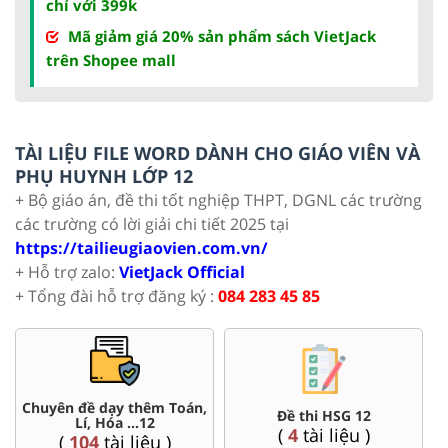
chỉ với 399k
Mã giảm giá 20% sản phẩm sách VietJack
trên Shopee mall
TÀI LIỆU FILE WORD DÀNH CHO GIÁO VIÊN VÀ
PHỤ HUYNH LỚP 12
+ Bộ giáo án, đề thi tốt nghiệp THPT, DGNL các trường
các trường có lời giải chi tiết 2025 tại
https://tailieugiaovien.com.vn/
+ Hỗ trợ zalo:
VietJack Official
+ Tổng đài hỗ trợ đăng ký :
084 283 45 85
Chuyên đề dạy thêm Toán,
Đề thi HSG 12
Lí, Hóa ...12
(
4
tài liệu )
(
104
tài liệu )