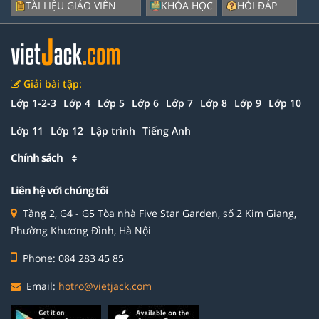
TÀI LIỆU GIÁO VIÊN
KHÓA HỌC
HỎI ĐÁP
Giải bài tập:
Lớp 1-2-3
Lớp 4
Lớp 5
Lớp 6
Lớp 7
Lớp 8
Lớp 9
Lớp 10
Lớp 11
Lớp 12
Lập trình
Tiếng Anh
Chính sách
Liên hệ với chúng tôi
Tầng 2, G4 - G5 Tòa nhà Five Star Garden, số 2 Kim Giang,
Phường Khương Đình, Hà Nội
Phone: 084 283 45 85
Email:
hotro@vietjack.com