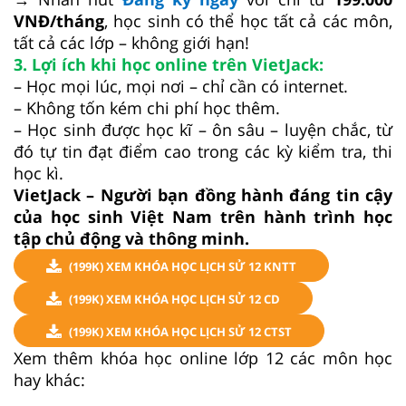
VNĐ/tháng
, học sinh có thể học tất cả các môn,
tất cả các lớp – không giới hạn!
3. Lợi ích khi học online trên VietJack:
– Học mọi lúc, mọi nơi – chỉ cần có internet.
– Không tốn kém chi phí học thêm.
– Học sinh được học kĩ – ôn sâu – luyện chắc, từ
đó tự tin đạt điểm cao trong các kỳ kiểm tra, thi
học kì.
VietJack – Người bạn đồng hành đáng tin cậy
của học sinh Việt Nam trên hành trình học
tập chủ động và thông minh.
(199K) XEM KHÓA HỌC LỊCH SỬ 12 KNTT
(199K) XEM KHÓA HỌC LỊCH SỬ 12 CD
(199K) XEM KHÓA HỌC LỊCH SỬ 12 CTST
Xem thêm khóa học online lớp 12 các môn học
hay khác: