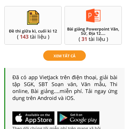
,
Chuyên đề dạy thêm Toán,
Đề thi HSG 12
Lí, Hóa ...12
(
4
tài liệu )
(
104
tài liệu )
XEM TẤT CẢ
Đã có app VietJack trên điện thoại, giải bài
tập SGK, SBT Soạn văn, Văn mẫu, Thi
online, Bài giảng....miễn phí. Tải ngay ứng
dụng trên Android và iOS.
Theo dõi chúng tôi miễn phí trên mạng xã hội