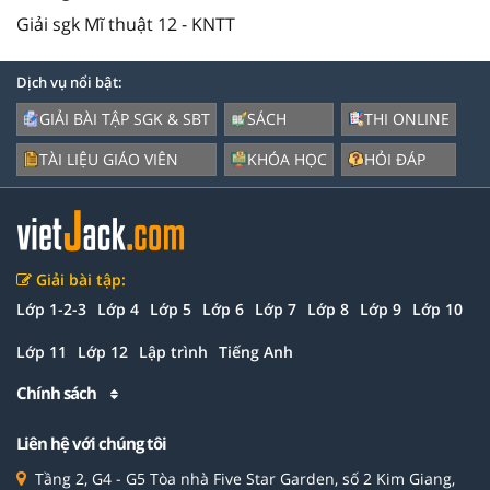
Giải sgk Mĩ thuật 12 - KNTT
Dịch vụ nổi bật:
GIẢI BÀI TẬP SGK & SBT
SÁCH
THI ONLINE
TÀI LIỆU GIÁO VIÊN
KHÓA HỌC
HỎI ĐÁP
Giải bài tập:
Lớp 1-2-3
Lớp 4
Lớp 5
Lớp 6
Lớp 7
Lớp 8
Lớp 9
Lớp 10
Lớp 11
Lớp 12
Lập trình
Tiếng Anh
Chính sách
Liên hệ với chúng tôi
Tầng 2, G4 - G5 Tòa nhà Five Star Garden, số 2 Kim Giang,