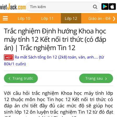
❯
ớp 9
Lớp 10
Lớp 11
Lớp 12
Giáo án - Đề thi
Trắc nghiệm Định hướng Khoa học
máy tính 12 Kết nối tri thức (có đáp
án) | Trắc nghiệm Tin 12
Ra mắt Sách tổng ôn 12 (2k8) toán, văn, anh.... (từ
HOT
80k/1 cuốn)
Trang trước
Trang sau
Với câu hỏi trắc nghiệm Khoa học máy tính lớp
12 thuộc môn học Tin học 12 Kết nối tri thức có
đáp án chi tiết đầy đủ các mức độ sẽ giúp học
sinh lớp 12 ôn luyện trắc nghiệm Tin 12 từ đó đạt