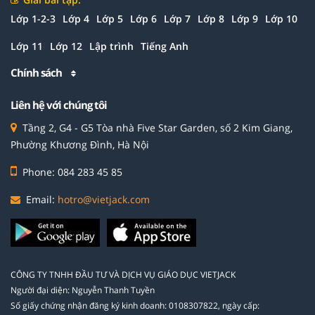
Lớp 1-2-3
Lớp 4
Lớp 5
Lớp 6
Lớp 7
Lớp 8
Lớp 9
Lớp 10
Lớp 11
Lớp 12
Lập trình
Tiếng Anh
Chính sách
Liên hệ với chúng tôi
Tầng 2, G4 - G5 Tòa nhà Five Star Garden, số 2 Kim Giang,
Phường Khương Đình, Hà Nội
Phone: 084 283 45 85
Email:
hotro@vietjack.com
CÔNG TY TNHH ĐẦU TƯ VÀ DỊCH VỤ GIÁO DỤC VIETJACK
Người đại diện: Nguyễn Thanh Tuyền
Số giấy chứng nhận đăng ký kinh doanh: 0108307822, ngày cấp: