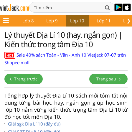
❯
Lớp 7
Lớp 8
Lớp 9
Lớp 10
Lớp 11
Lớp
Lý thuyết Địa Lí 10 (hay, ngắn gọn) |
Kiến thức trọng tâm Địa 10
Sale 40% sách Toán - Văn - Anh 10 Vietjack 07-07 trên
HOT
Shopee mall
Trang trước
Trang sau
Tổng hợp lý thuyết Địa Lí 10 sách mới tóm tắt nội
dung từng bài học hay, ngắn gọn giúp học sinh
lớp 10 nắm vững kiến thức trọng tâm Địa Lí 10 từ
đó học tốt môn Địa 10.
Giải sgk Địa Lí 10 (đầy đủ)
Giải SBT Địa lí 10 (đầy đủ)