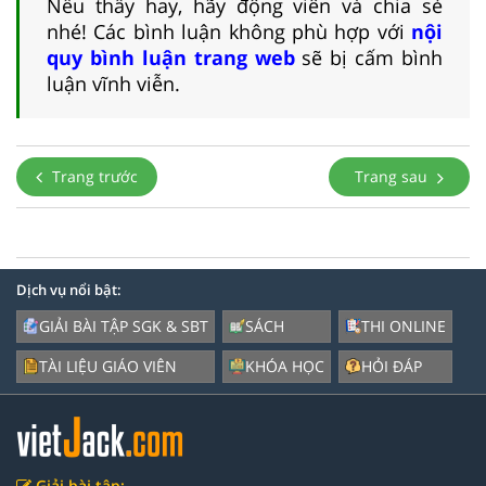
Nếu thấy hay, hãy động viên và chia sẻ
nhé! Các bình luận không phù hợp với
nội
quy bình luận trang web
sẽ bị cấm bình
luận vĩnh viễn.
Trang trước
Trang sau
Dịch vụ nổi bật:
GIẢI BÀI TẬP SGK & SBT
SÁCH
THI ONLINE
TÀI LIỆU GIÁO VIÊN
KHÓA HỌC
HỎI ĐÁP
Giải bài tập: