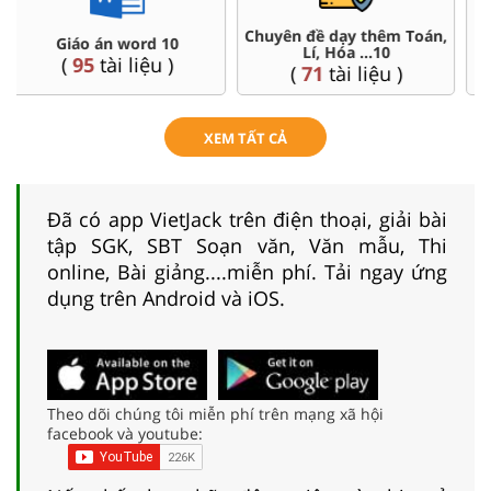
Đề thi HSG 10
Trắc nghiệm đúng sai 10
(
8
tài liệu )
(
41
tài liệu )
XEM TẤT CẢ
Đã có app VietJack trên điện thoại, giải bài
tập SGK, SBT Soạn văn, Văn mẫu, Thi
online, Bài giảng....miễn phí. Tải ngay ứng
dụng trên Android và iOS.
Theo dõi chúng tôi miễn phí trên mạng xã hội
facebook và youtube: