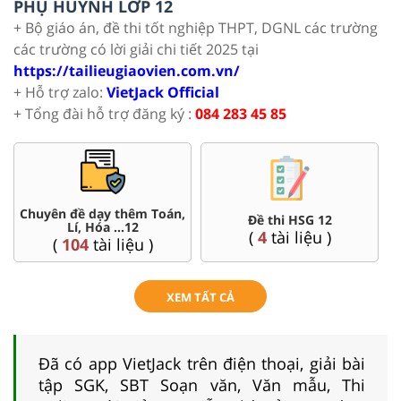
PHỤ HUYNH LỚP 12
+ Bộ giáo án, đề thi tốt nghiệp THPT, DGNL các trường
các trường có lời giải chi tiết 2025 tại
https://tailieugiaovien.com.vn/
+ Hỗ trợ zalo:
VietJack Official
+ Tổng đài hỗ trợ đăng ký :
084 283 45 85
Chuyên đề dạy thêm Toán,
Đề thi HSG 12
Lí, Hóa ...12
(
4
tài liệu )
(
104
tài liệu )
XEM TẤT CẢ
Đã có app VietJack trên điện thoại, giải bài
tập SGK, SBT Soạn văn, Văn mẫu, Thi