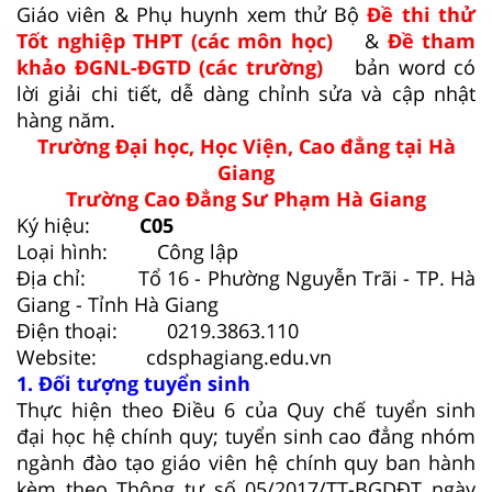
Giáo viên & Phụ huynh xem thử Bộ
Đề thi thử
Tốt nghiệp THPT (các môn học)
&
Đề tham
khảo ĐGNL-ĐGTD (các trường)
bản word có
lời giải chi tiết, dễ dàng chỉnh sửa và cập nhật
hàng năm.
Trường Đại học, Học Viện, Cao đẳng tại Hà
Giang
Trường Cao Đẳng Sư Phạm Hà Giang
Ký hiệu:
C05
Loại hình: Công lập
Địa chỉ: Tổ 16 - Phường Nguyễn Trãi - TP. Hà
Giang - Tỉnh Hà Giang
Điện thoại: 0219.3863.110
Website: cdsphagiang.edu.vn
1. Đối tượng tuyển sinh
Thực hiện theo Điều 6 của Quy chế tuyển sinh
đại học hệ chính quy; tuyển sinh cao đẳng nhóm
ngành đào tạo giáo viên hệ chính quy ban hành
kèm theo Thông tư số 05/2017/TT-BGDĐT ngày