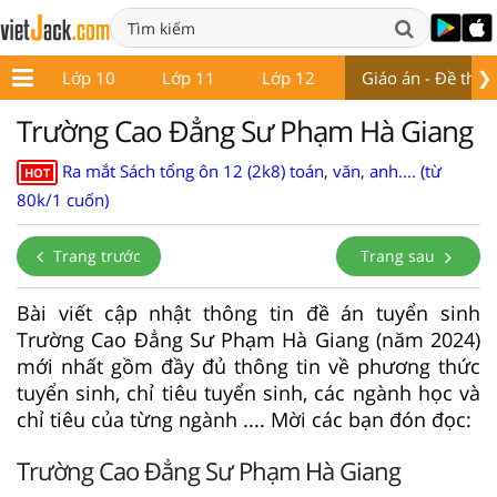
❯
 9
Lớp 10
Lớp 11
Lớp 12
Giáo án - Đề thi
Trường Cao Đẳng Sư Phạm Hà Giang
Ra mắt Sách tổng ôn 12 (2k8) toán, văn, anh.... (từ
HOT
80k/1 cuốn)
Trang trước
Trang sau
Bài viết cập nhật thông tin đề án tuyển sinh
Trường Cao Đẳng Sư Phạm Hà Giang (năm 2024)
mới nhất gồm đầy đủ thông tin về phương thức
tuyển sinh, chỉ tiêu tuyển sinh, các ngành học và
chỉ tiêu của từng ngành .... Mời các bạn đón đọc:
Trường Cao Đẳng Sư Phạm Hà Giang