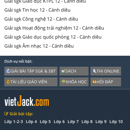
Giải sgk Giáo dục KTPL 12 - Cánh diều
Giải sgk Tin học 12 - Cánh diều
Giải sgk Công nghệ 12 - Cánh diều
Giải sgk Hoạt động trải nghiệm 12 - Cánh diều
Giải sgk Giáo dục quốc phòng 12 - Cánh diều
Giải sgk Âm nhạc 12 - Cánh diều
Dịch vụ nổi bật:
GIẢI BÀI TẬP SGK & SBT
SÁCH
THI ONLINE
TÀI LIỆU GIÁO VIÊN
KHÓA HỌC
HỎI ĐÁP
Giải bài tập:
Lớp 1-2-3
Lớp 4
Lớp 5
Lớp 6
Lớp 7
Lớp 8
Lớp 9
Lớp 10