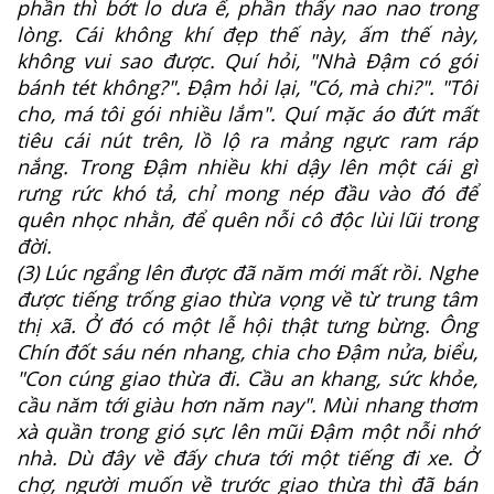
phần thì bớt lo dưa ế, phần thấy nao nao trong
lòng. Cái không khí đẹp thế này, ấm thế này,
không vui sao được. Quí hỏi, "Nhà Đậm có gói
bánh tét không?". Đậm hỏi lại, "Có, mà chi?". "Tôi
cho, má tôi gói nhiều lắm". Quí mặc áo đứt mất
tiêu cái nút trên, lồ lộ ra mảng ngực ram ráp
nắng. Trong Đậm nhiều khi dậy lên một cái gì
rưng rức khó tả, chỉ mong nép đầu vào đó để
quên nhọc nhằn, để quên nỗi cô độc lùi lũi trong
đời.
(3) Lúc ngẩng lên được đã năm mới mất rồi. Nghe
được tiếng trống giao thừa vọng về từ trung tâm
thị xã. Ở đó có một lễ hội thật tưng bừng. Ông
Chín đốt sáu nén nhang, chia cho Đậm nửa, biểu,
"Con cúng giao thừa đi. Cầu an khang, sức khỏe,
cầu năm tới giàu hơn năm nay". Mùi nhang thơm
xà quần trong gió sực lên mũi Đậm một nỗi nhớ
nhà. Dù đây về đấy chưa tới một tiếng đi xe. Ở
chợ, người muốn về trước giao thừa thì đã bán