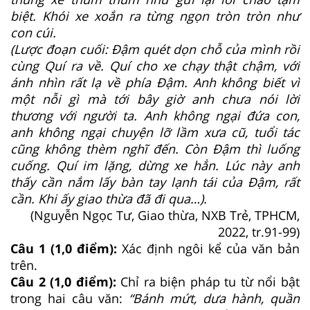
biệt. Khói xe xoắn ra từng ngọn tròn tròn như
con cúi.
(Lược đoạn cuối: Đậm quét dọn chỗ của mình rồi
cùng Quí ra về. Quí cho xe chạy thật chậm, với
ánh nhìn rất lạ về phía Đậm. Anh không biết vì
một nỗi gì mà tới bây giờ anh chưa nói lời
thương với người ta. Anh không ngại đứa con,
anh không ngại chuyện lỡ lầm xưa cũ, tuổi tác
cũng không thèm nghĩ đến. Còn Đậm thì luống
cuống. Quí im lặng, dừng xe hẳn. Lúc này anh
thấy cần nắm lấy bàn tay lạnh tái của Đậm, rất
cần. Khi ấy giao thừa đã đi qua…).
(Nguyễn Ngọc Tư, Giao thừa, NXB Trẻ, TPHCM,
2022, tr.91-99)
Câu 1 (1,0 điểm):
Xác định ngôi kể của văn bản
trên.
Câu 2 (1,0 điểm):
Chỉ ra biện pháp tu từ nổi bật
trong hai câu văn:
“Bánh mứt, dưa hành, quần