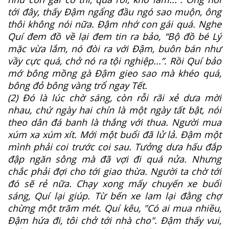
tới đây, thấy Đậm ngẩng đầu ngó sao muộn, ông
thôi không nói nữa. Đậm nhớ con gái quá. Nghe
Quí đem đồ về lại đem tin ra bảo, “Bộ đồ bé Lý
mặc vừa lắm, nó đòi ra với Đậm, buôn bán như
vầy cực quá, chở nó ra tội nghiệp...”. Rồi Quí bảo
mớ bông mồng gà Đậm gieo sao mà khéo quá,
bông đỏ bông vàng trổ ngay Tết.
(2) Đó là lúc chờ sáng, còn rỗi rãi xẻ dưa mời
nhau, chứ ngày hai chín là một ngày tất bật, nói
theo dân đá banh là thắng với thua. Người mua
xúm xa xúm xít. Mới một buổi đã lử lả. Đậm một
mình phải coi trước coi sau. Tưởng dưa hấu đắp
đập ngăn sông mà đã vợi đi quá nửa. Nhưng
chắc phải đợi cho tới giao thừa. Người ta chờ tới
đó sẽ rẻ nữa. Chạy xong mấy chuyến xe buổi
sáng, Quí lại giúp. Từ bến xe lam lại đằng chợ
chừng một trăm mét. Quí kêu, "Có ai mua nhiều,
Đậm hứa đi, tôi chở tới nhà cho". Đậm thấy vui,