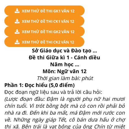
XEM THỬ ĐỀ THI GK1 VĂN 12
XEM THỬ ĐỀ THI CK1 VĂN 12
XEM THỬ ĐỀ THI GK2 VĂN 12
XEM THỬ ĐỀ THI CK2 VĂN 12
Sở Giáo dục và Đào tạo ...
Đề thi Giữa kì 1 - Cánh diều
Năm học ...
Môn: Ngữ văn 12
Thời gian làm bài: phút
Phần 1: Đọc hiểu (5,0 điểm)
Đọc đoạn ngữ liệu sau và trả lời câu hỏi:
(Lược đoạn đầu: Đậm là người phụ nữ hai mươi
chín tuổi. Vì trót bồng bột mà có con rồi phải bỏ
nhà ra đi. Đến khi ba mất, má Đậm mới rước con
về. Những ngày giáp Tết, cô bán dưa hấu ở chợ
thị xã. Bên trái là vạt bông của ông Chín từ miệt