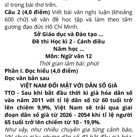
sĩ trong bài thơ trên.
Câu 2 (4,0 điểm)
Viết bài văn nghị luận (khoảng
600 chữ) về vấn đề học tập và làm theo tấm
gương đạo đức Hồ Chí Minh.
Sở Giáo dục và Đào tạo ...
Đề thi Học kì 2 - Cánh diều
Năm học ...
Môn: Ngữ văn 12
Thời gian làm bài: phút
Phần I. Đọc hiểu (4,0 điểm)
Đọc văn bản sau
VIỆT NAM ĐỐI MẶT VỚI DÂN SỐ GIÀ
TTO - Sau khi bắt đầu thời kì già hóa dân số
vào năm 2011 với tỉ lệ dân số từ 60 tuổi trở
lên chiếm 9,9%, Việt Nam sẽ trải qua giai
đoạn dân số già từ 2026 - 2054 khi tỉ lệ người
65 tuổi trở lên chiếm từ 10 - 19,9%.
Như vậy, như nhiều chuyên gia từng cảnh báo,
VN chưa giàu nhưng dân số đã bắt đầu già hóa.