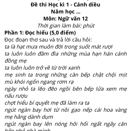
Đề thi Học kì 1 - Cánh diều
Năm học ...
Môn: Ngữ văn 12
Thời gian làm bài: phút
Phần 1: Đọc hiểu (5,0 điểm)
Đọc đoạn thơ sau và trả lời câu hỏi:
ta là hạt mưa muôn đời trong suốt mát rượi
ta luôn luôn đầm đìa những mùa hạn hán cánh
đồng mẹ
ta luôn luôn trở về từ trời xanh
mẹ sinh ta trong những căn bếp chật chội mịt
mù khói ngổn ngang rơm rạ
ngày nhỏ ta lẽo đẽo ngồi bên bếp lửa xem mẹ
nấu rượu
chợt hiểu bí quyết mẹ đã làm ra ta
ngút ngàn bay hơi từ nồi gạo nếp cái hoa vàng
mẹ hằng dành dụm
ngút ngàn bay lên nóng hôi hổi ngất ngây căn
bếp nhỏ nhà mình