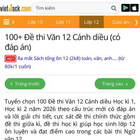
❯
Lớp 9
Lớp 10
Lớp 11
Lớp 12
Giáo án - Đề 
100+ Đề thi Văn 12 Cánh diều (có
đáp án)
Ra mắt Sách tổng ôn 12 (2k8) toán, văn, anh.... (từ
HOT
80k/1 cuốn)
Trang trước
Trang sau
Tuyển chọn 100 Đề thi Văn 12 Cánh diều Học kì 1,
Học kì 2 năm 2026 theo cấu trúc mới có đáp án
và lời giải chi tiết, cực sát đề thi chính thức gồm
đề thi giữa kì, đề thi học kì giúp học sinh lớp 12
ôn luyện và đạt điểm cao trong các bài thi Ngữ
văn 12.