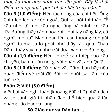
mới, áo mới như nước tràn lên phố. Đây là thời
điểm rộn rịp nhất, phơi phới nhất trong năm.”
Câu 3 (1,0 điểm):
Nêu tác dụng của chi tiết: Ông
Chín leo lên xe còn ngoắt Quí lại nói thì thào, “Ê
cậu nhỏ, tôi nói cậu nghe, ông bà mình có câu
“Ra đường thấy cánh hoa rơi - Hai tay nâng lấy, cũ
người mới ta”. Mạnh dạn lên, cậu thương con gái
người ta mà cà lơ phất phơ thấy rầu quá. Cháu
Đậm, thấy vậy mà như trái dưa, xanh vỏ đỏ lòng”.
Câu 4 (1,0 điểm):
Nếu có thể can thiệp vào câu
chuyện, bạn muốn nói gì với nhân vật anh Quí?
Câu 5 (1,0 điểm):
Từ nhân vật Đậm, bạn hãy nêu
quan điểm về thái độ đối với phút sai lầm của
tuổi trẻ.
Phần 2: Viết (5.0 điểm)
Viết bài văn nghị luận (khoảng 600 chữ) phân tích
và so sánh giá trị nhân đạo thể hiện qua 2 tác
phẩm: Lão Hạc và Làng.
Sở Giáo dục và Đào tạo ...