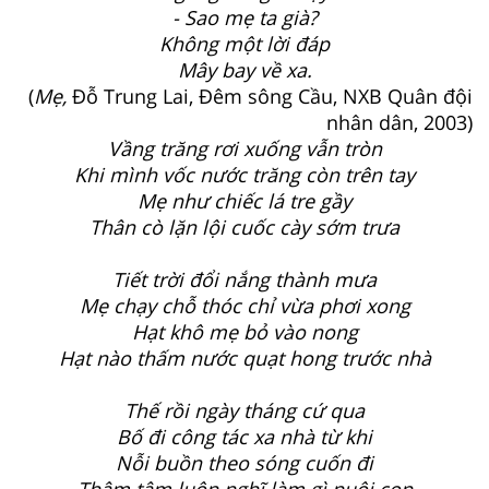
- Sao mẹ ta già?
Không một lời đáp
Mây bay về xa.
(
Mẹ,
Đỗ Trung Lai, Đêm sông Cầu, NXB Quân đội
nhân dân, 2003)
Vầng trăng rơi xuống vẫn tròn
Khi mình vốc nước trăng còn trên tay
Mẹ như chiếc lá tre gầy
Thân cò lặn lội cuốc cày sớm trưa
Tiết trời đổi nắng thành mưa
Mẹ chạy chỗ thóc chỉ vừa phơi xong
Hạt khô mẹ bỏ vào nong
Hạt nào thấm nước quạt hong trước nhà
Thế rồi ngày tháng cứ qua
Bố đi công tác xa nhà từ khi
Nỗi buồn theo sóng cuốn đi
Thâm tâm luôn nghĩ làm gì nuôi con