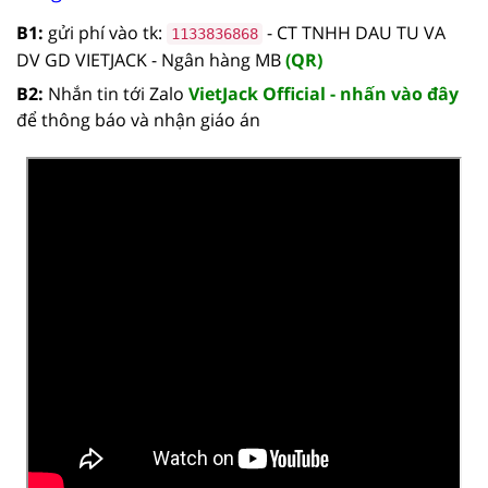
B1:
gửi phí vào tk:
- CT TNHH DAU TU VA
1133836868
DV GD VIETJACK - Ngân hàng MB
(QR)
B2:
Nhắn tin tới Zalo
VietJack Official - nhấn vào đây
để thông báo và nhận giáo án