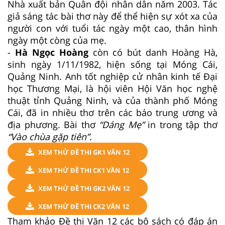
Nhà xuất bản Quân đội nhân dân năm 2003. Tác
giả sáng tác bài thơ này để thể hiện sự xót xa của
người con với tuổi tác ngày một cao, thân hình
ngày một còng của mẹ.
-
Hà Ngọc Hoàng
còn có bút danh Hoàng Hà,
sinh ngày 1/11/1982, hiện sống tại Móng Cái,
Quảng Ninh. Anh tốt nghiệp cử nhân kinh tế Đại
học Thương Mại, là hội viên Hội Văn học nghệ
thuật tỉnh Quảng Ninh, và của thành phố Móng
Cái, đã in nhiều thơ trên các báo trung ương và
địa phương. Bài thơ
“Dáng Mẹ”
in trong tập thơ
“Vào chùa gặp tiên”.
XEM THỬ ĐỀ THI GK1 VĂN 12
XEM THỬ ĐỀ THI CK1 VĂN 12
XEM THỬ ĐỀ THI GK2 VĂN 12
XEM THỬ ĐỀ THI CK2 VĂN 12
Tham khảo Đề thi Văn 12 các bộ sách có đáp án