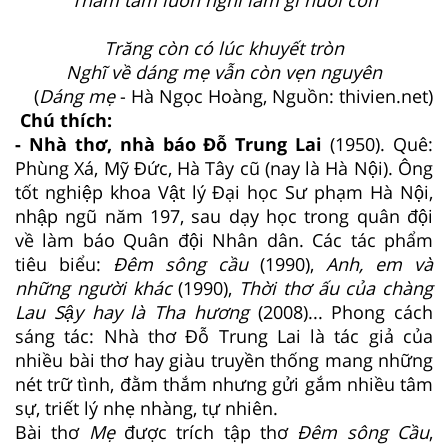
Trăng còn có lúc khuyết tròn
Nghĩ về dáng mẹ vẫn còn vẹn nguyên
(
Dáng mẹ
- Hà Ngọc Hoàng, Nguồn: thivien.net)
Chú thích:
- Nhà thơ, nhà báo Đỗ Trung Lai
(1950). Quê:
Phùng Xá, Mỹ Đức, Hà Tây cũ (nay là Hà Nội). Ông
tốt nghiệp khoa Vật lý Đại học Sư phạm Hà Nội,
nhập ngũ năm 197, sau dạy học trong quân đội
về làm báo Quân đội Nhân dân. Các tác phẩm
tiêu biểu:
Đêm sông cầu
(1990),
Anh, em và
những người khác
(1990),
Thời thơ ấu của chàng
Lau Sậy hay là Tha hương
(2008)... Phong cách
sáng tác: Nhà thơ Đỗ Trung Lai là tác giả của
nhiều bài thơ hay giàu truyền thống mang những
nét trữ tình, đằm thắm nhưng gửi gắm nhiều tâm
sự, triết lý nhẹ nhàng, tự nhiên.
Bài thơ
Mẹ
được trích tập thơ
Đêm sông Cầu
,