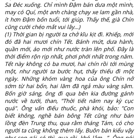
Sa Đéc xuống. Chỉ mình Đậm bán dưa một mình,
may có Quí, một anh chàng chạy xe lam gần nhà,
ít hơn Đậm bốn tuổi, tới giúp. Thấy thế, già Chín
cũng cười chéo mắt vui lây…)
(1) Thời gian bị người ta chở kĩu kịt đi. Khiếp, mới
đó đã hai mươi chín Tết. Bánh mứt, dưa hành,
quần mới, áo mới như nước tràn lên phố. Đây là
thời điểm rộn rịp nhất, phơi phới nhất trong năm.
Tết này không có ba mươi, hai chín rồi tới mùng
một, như người ta bước hụt, thấy thiếu đi một
ngày. Những khóm vàng hoa của ông Chín nở
sớm từ hai bốn, hai lăm đã ngả màu vàng sậm.
Bốn giờ sáng, ông đi qua bên kia đường gánh
nước về tưới, than, "Thời tiết năm nay kỳ cục
quá". Ông vấn điếu thuốc, phà khói, bảo: "Con
biết không, nghề bán bông Tết cũng như bán
lồng đèn Trung thu, qua rằm tháng Tám, có cho
người ta cũng không thèm lấy. Buôn bán kiểu vậy
như con gái có thì, qua rồi, khó lắm...”. Ông nói