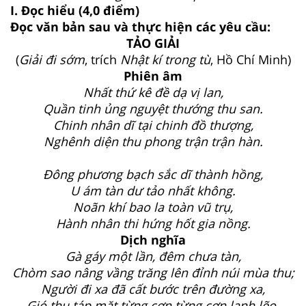
I. Đọc hiểu (4,0 điểm)
Đọc văn bản sau và thực hiện các yêu cầu:
TẢO GIẢI
(
Giải đi sớm
, trích
Nhật kí trong tù
, Hồ Chí Minh)
Phiên âm
Nhất thứ kê đề dạ vị lan,
Quần tinh ủng nguyệt thướng thu san.
Chinh nhân dĩ tại chinh đồ thượng,
Nghênh diện thu phong trận trận hàn.
Đông phương bạch sắc dĩ thành hồng,
U ám tàn dư tảo nhất không.
Noãn khí bao la toàn vũ trụ,
Hành nhân thi hứng hốt gia nồng.
Dịch nghĩa
Gà gáy một lần, đêm chưa tàn,
Chòm sao nâng vầng trăng lên đỉnh núi mùa thu;
Người đi xa đã cất bước trên đường xa,
Gió thu táp mặt từng cơn từng cơn lạnh lẽo.