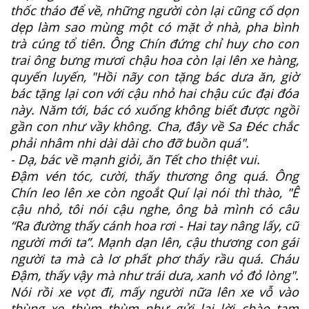
thốc tháo để về, những người còn lại cũng cố dọn
dẹp làm sao mùng một có mặt ở nhà, pha bình
trà cúng tổ tiên. Ông Chín đứng chỉ huy cho con
trai ông bưng mươi chậu hoa còn lại lên xe hàng,
quyến luyến, "Hồi nãy con tặng bác dưa ăn, giờ
bác tặng lại con với cậu nhỏ hai chậu cúc đại đóa
này. Năm tới, bác có xuống không biết được ngồi
gần con như vầy không. Cha, đây về Sa Đéc chắc
phải nhâm nhi dài dài cho đỡ buồn quá".
- Dạ, bác về mạnh giỏi, ăn Tết cho thiệt vui.
Đậm vén tóc, cười, thấy thương ông quá. Ông
Chín leo lên xe còn ngoắt Quí lại nói thì thào, "Ê
cậu nhỏ, tôi nói cậu nghe, ông bà mình có câu
“Ra đường thấy cánh hoa rơi - Hai tay nâng lấy, cũ
người mới ta”. Mạnh dạn lên, cậu thương con gái
người ta mà cà lơ phất phơ thấy rầu quá. Cháu
Đậm, thấy vậy mà như trái dưa, xanh vỏ đỏ lòng".
Nói rồi xe vọt đi, mấy người nữa lên xe vỗ vào
thùng xe thùm thùm như gửi lại lời chào tạm