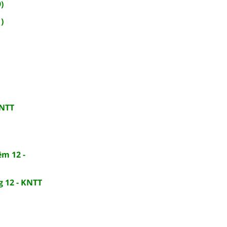
)
)
KNTT
ệm 12 -
g 12 - KNTT