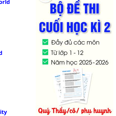
orld
d
ity