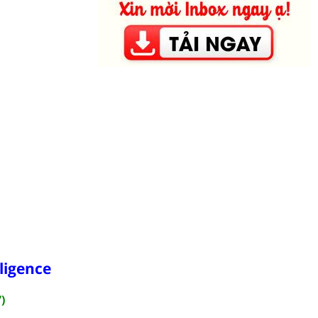
lligence
)