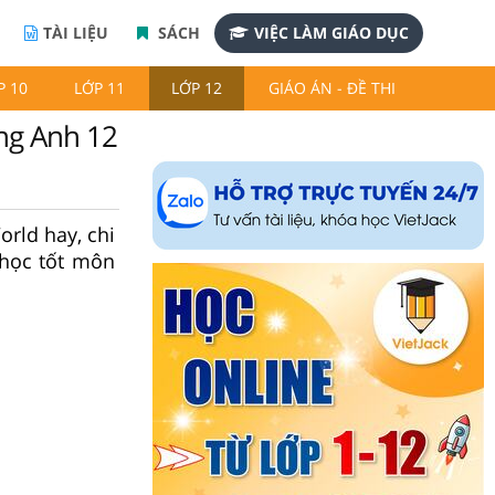
TÀI LIỆU
SÁCH
VIỆC LÀM GIÁO DỤC
P 10
LỚP 11
LỚP 12
GIÁO ÁN - ĐỀ THI
ếng Anh 12
orld hay, chi
 học tốt môn