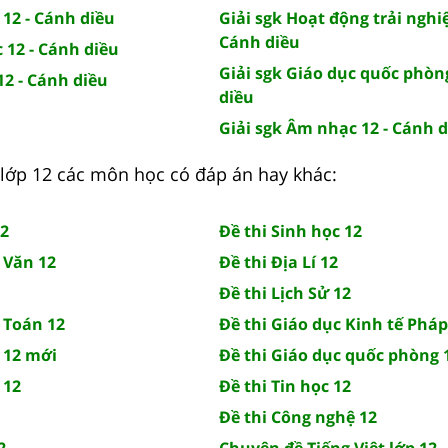
 12 - Cánh diều
Giải sgk Hoạt động trải nghi
Cánh diều
c 12 - Cánh diều
Giải sgk Giáo dục quốc phòn
12 - Cánh diều
diều
Giải sgk Âm nhạc 12 - Cánh 
lớp 12 các môn học có đáp án hay khác:
12
Đề thi Sinh học 12
 Văn 12
Đề thi Địa Lí 12
Đề thi Lịch Sử 12
 Toán 12
Đề thi Giáo dục Kinh tế Pháp
 12 mới
Đề thi Giáo dục quốc phòng 
 12
Đề thi Tin học 12
Đề thi Công nghệ 12
2
Chuyên đề Tiếng Việt lớp 12