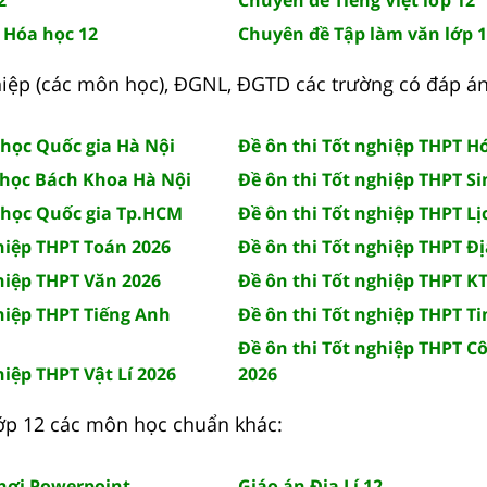
 Hóa học 12
Chuyên đề Tập làm văn lớp 
hiệp (các môn học), ĐGNL, ĐGTD các trường có đáp án
 học Quốc gia Hà Nội
Đề ôn thi Tốt nghiệp THPT H
 học Bách Khoa Hà Nội
Đề ôn thi Tốt nghiệp THPT S
 học Quốc gia Tp.HCM
Đề ôn thi Tốt nghiệp THPT Lị
hiệp THPT Toán 2026
Đề ôn thi Tốt nghiệp THPT Đị
hiệp THPT Văn 2026
Đề ôn thi Tốt nghiệp THPT K
hiệp THPT Tiếng Anh
Đề ôn thi Tốt nghiệp THPT Ti
Đề ôn thi Tốt nghiệp THPT C
hiệp THPT Vật Lí 2026
2026
 lớp 12 các môn học chuẩn khác:
chơi Powerpoint
Giáo án Địa Lí 12