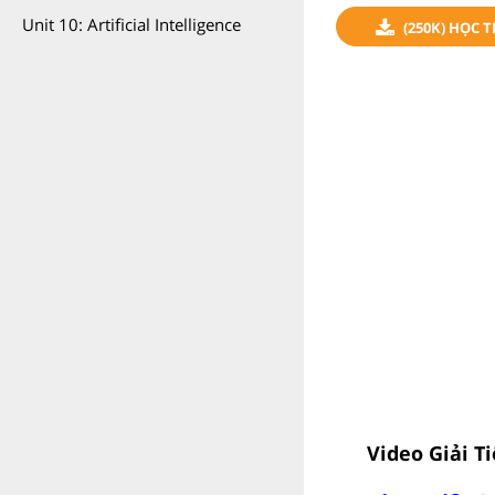
Unit 10: Artificial Intelligence
(250K) HỌC 
Video Giải T