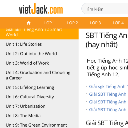
SBT Tiếng Anh 12 Smart World
LỚP 1
LỚP 2
LỚP 3
LỚP 4
Giải SBT Tiếng Anh 12 Smart
SBT Tiếng An
World
(hay nhất)
Unit 1: Life Stories
Unit 2: Out into the World
Học Tiếng Anh 12 
Unit 3: World of Work
tiết giúp học si
Unit 4: Graduation and Choosing
Tiếng Anh 12.
a Career
Giải sgk Tiếng Anh
Unit 5: Lifelong Learning
Giải SBT Tiếng Anh
Unit 6: Cultural Diversity
Giải SBT Tiếng Anh 
Unit 7: Urbanization
Giải SBT Tiếng Anh 
Unit 8: The Media
Giải SBT Tiếng A
Unit 9: The Green Environment