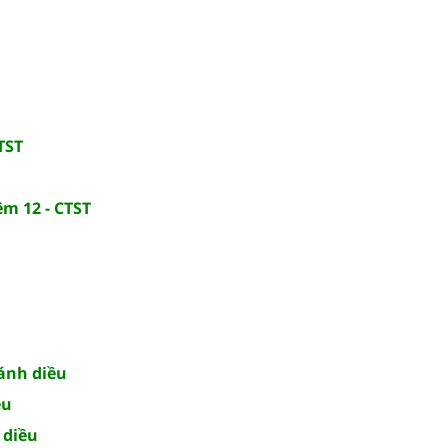
TST
ệm 12 - CTST
Cánh diều
ều
 diều