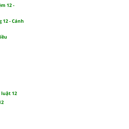
ệm 12 -
g 12 - Cánh
diều
 luật 12
12