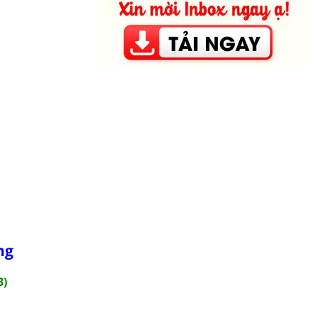
ng
3)