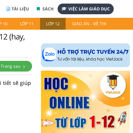
TÀI LIỆU
SÁCH
VIỆC LÀM GIÁO DỤC
P 10
LỚP 11
LỚP 12
GIÁO ÁN - ĐỀ THI
12 (hay,
Trang sau
 tiết sẽ giúp