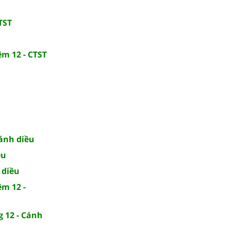
TST
ệm 12 - CTST
Cánh diều
ều
 diều
ệm 12 -
g 12 - Cánh