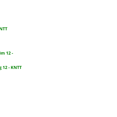
KNTT
ệm 12 -
g 12 - KNTT