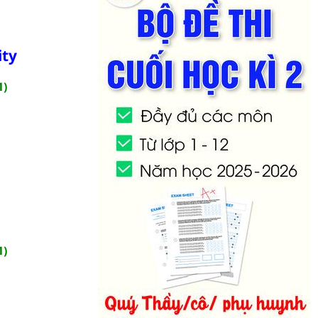
ity
1)
1)