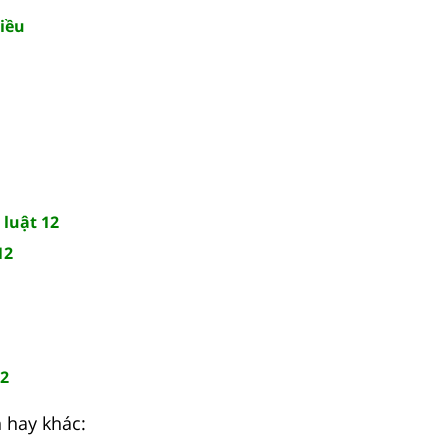
diều
 luật 12
12
12
 hay khác: