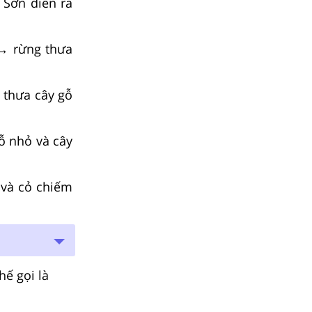
 Sơn diễn ra
 → rừng thưa
 thưa cây gỗ
ỗ nhỏ và cây
 và cỏ chiếm
hế gọi là