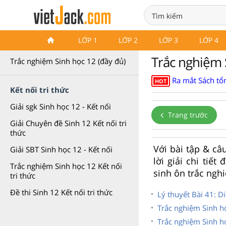
Câu hỏi trắc nghiệm Sinh học
LỚP 1
LỚP 2
LỚP 3
LỚP 4
12
Trắc nghiệm S
Trắc nghiệm Sinh học 12 (đầy đủ)
Ra mắt Sách tổn
HOT
Kết nối tri thức
Giải sgk Sinh học 12 - Kết nối
Trang trước
Giải Chuyên đề Sinh 12 Kết nối tri
thức
Với bài tập & câ
Giải SBT Sinh học 12 - Kết nối
lời giải chi tiế
Trắc nghiệm Sinh học 12 Kết nối
sinh ôn trắc ngh
tri thức
Đề thi Sinh 12 Kết nối tri thức
Lý thuyết Bài 41: Di
Trắc nghiệm Sinh h
Trắc nghiệm Sinh họ