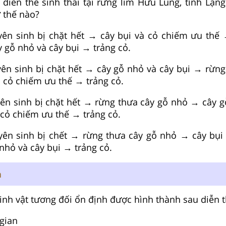
diễn thế sinh thái tại rừng lim Hữu Lũng, tỉnh Lạng
ư thế nào?
yên sinh bị chặt hết → cây bụi và cỏ chiếm ưu thế
 gỗ nhỏ và cây bụi → trảng cỏ.
ên sinh bị chặt hết → cây gỗ nhỏ và cây bụi → rừng
 cỏ chiếm ưu thế → trảng cỏ.
ên sinh bị chặt hết → rừng thưa cây gỗ nhỏ → cây g
 cỏ chiếm ưu thế → trảng cỏ.
yên sinh bị chết → rừng thưa cây gỗ nhỏ → cây bụi
nhỏ và cây bụi → trảng cỏ.
n
nh vật tương đối ổn định được hình thành sau diễn t
 gian