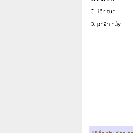
C. liên tục
D. phân hủy
Hiển thị đáp á