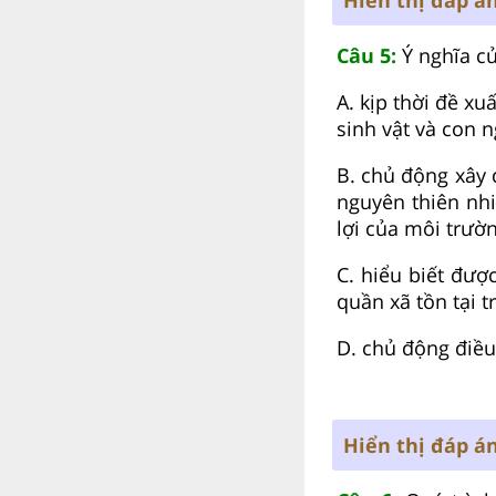
Câu 5:
Ý nghĩa củ
A. kịp thời đề x
sinh vật và con 
B. chủ động xây 
nguyên thiên nhi
lợi của môi trườn
C. hiểu biết đượ
quần xã tồn tại t
D. chủ động điều
Hiển thị đáp á