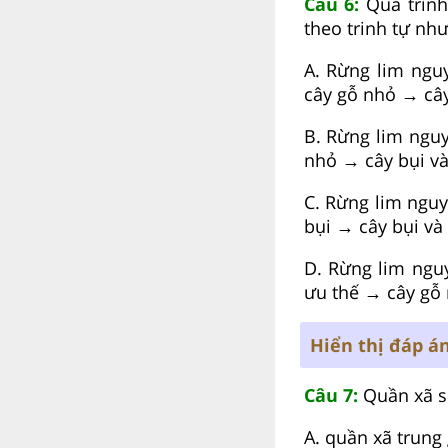
Câu 6:
Quá trình 
theo trinh tự nh
A. Rừng lim ngu
cây gỗ nhỏ → cây
B. Rừng lim nguy
nhỏ → cây bụi và
C. Rừng lim nguy
bụi → cây bụi và
D. Rừng lim ngu
ưu thế → cây gỗ 
Hiển thị đáp á
Câu 7:
Quần xã si
A. quần xã trung