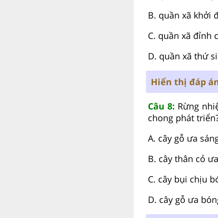
B. quần xã khởi 
C. quần xã đỉnh 
D. quần xã thứ s
Hiển thị đáp á
Câu 8:
Rừng nhiệt
chong phát triển
A. cây gỗ ưa sán
B. cây thân cỏ ư
C. cây bụi chịu 
D. cây gỗ ưa bón