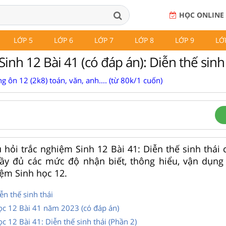
HỌC ONLINE
LỚP 5
LỚP 6
LỚP 7
LỚP 8
LỚP 9
LỚ
inh 12 Bài 41 (có đáp án): Diễn thế sinh
g ôn 12 (2k8) toán, văn, anh.... (từ 80k/1 cuốn)
u hỏi trắc nghiệm Sinh 12 Bài 41: Diễn thế sinh thái
t đầy đủ các mức độ nhận biết, thông hiểu, vận dụng
iệm Sinh học 12.
ễn thế sinh thái
ọc 12 Bài 41 năm 2023 (có đáp án)
c 12 Bài 41: Diễn thế sinh thái (Phần 2)