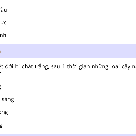
đầu
cực
inh
n
 đới bị chặt trắng, sau 1 thời gian những loại cây 
?
g
a sáng
bóng
g