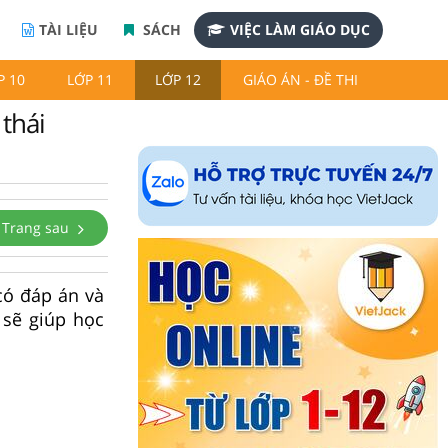
TÀI LIỆU
SÁCH
VIỆC LÀM GIÁO DỤC
P 10
LỚP 11
LỚP 12
GIÁO ÁN - ĐỀ THI
 thái
Trang sau
 có đáp án và
 sẽ giúp học