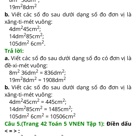
2
2
19m
8dm
b.
Viết các số đo sau dưới dạng số đo đơn vị là
xăng-ti-mét vuông:
2
2
4dm
45cm
;
2
2
14dm
85cm
;
2
2
105dm
6cm
.
Trả lời:
a.
Viết các số đo sau dưới dạng số đo có đơn vị là
đề-xi-mét vuông:
2
2
2
8m
36dm
= 836dm
;
2
2
2
19m
8dm
= 1908dm
b.
Viết các số đo sau dưới dạng số đo đơn vị là
xăng-ti-mét vuông:
2
2
2
4dm
45cm
= 445cm
;
2
2
2
14dm
85cm
= 1485cm
;
2
2
2
105dm
6cm
= 10506cm
Câu 5.(Trang 42 Toán 5 VNEN Tập 1):
Điền dấu
< = > :