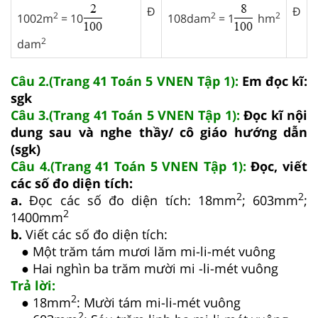
Đ
Đ
2
2
2
1002m
= 10
108dam
= 1
hm
2
dam
Câu 2.(Trang 41 Toán 5 VNEN Tập 1):
Em đọc kĩ:
sgk
Câu 3.(Trang 41 Toán 5 VNEN Tập 1):
Đọc kĩ nội
dung sau và nghe thầy/ cô giáo hướng dẫn
(sgk)
Câu 4.(Trang 41 Toán 5 VNEN Tập 1):
Đọc, viết
các số đo diện tích:
2
2
a.
Đọc các số đo diện tích: 18mm
; 603mm
;
2
1400mm
b.
Viết các số đo diện tích:
● Một trăm tám mươi lăm mi-li-mét vuông
● Hai nghìn ba trăm mười mi -li-mét vuông
Trả lời:
2
● 18mm
: Mười tám mi-li-mét vuông
2