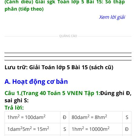
(Cánh diều) Giải sgk Toán lớp 5 Bài 15: Số thập
phân (tiếp theo)
Xem lời giải
QUẢNG CÁO
Lưu trữ: Giải Toán lớp 5 Bài 15 (sách cũ)
A. Hoạt động cơ bản
Câu 1.(Trang 40 Toán 5 VNEN Tập 1:
Đúng ghi Đ,
sai ghi S:
Trả lời:
2
2
2
2
1hm
= 100dam
Đ
80dam
= 8hm
S
2
2
2
2
2
1dam
5m
= 15m
S
1hm
= 10000m
Đ