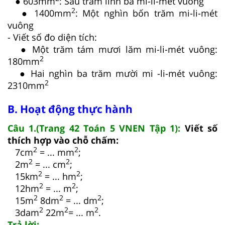
● 603mm
: Sáu trăm linh ba mi-li-mét vuông
2
● 1400mm
: Một nghìn bốn trăm mi-li-mét
vuông
- Viết số đo diện tích:
● Một trăm tám mươi lăm mi-li-mét vuông:
2
180mm
● Hai nghìn ba trăm mười mi -li-mét vuông:
2
2310mm
B. Hoạt động thực hành
Câu 1.(Trang 42 Toán 5 VNEN Tập 1):
Viết số
thích hợp vào chỗ chấm:
2
2
7cm
= ... mm
;
2
2
2m
= ... cm
;
2
2
15km
= ... hm
;
2
2
12hm
= ... m
;
2
2
2
15m
8dm
= ... dm
;
2
2
2
3dam
22m
= ... m
.
Trả lời: