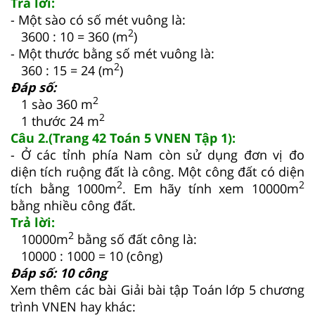
Trả lời:
- Một sào có số mét vuông là:
2
3600 : 10 = 360 (m
)
- Một thước bằng số mét vuông là:
2
360 : 15 = 24 (m
)
Đáp số:
2
1 sào 360 m
2
1 thước 24 m
Câu 2.(Trang 42 Toán 5 VNEN Tập 1):
- Ở các tỉnh phía Nam còn sử dụng đơn vị đo
diện tích ruộng đất là công. Một công đất có diện
2
2
tích bằng 1000m
. Em hãy tính xem 10000m
bằng nhiều công đất.
Trả lời:
2
10000m
bằng số đất công là:
10000 : 1000 = 10 (công)
Đáp số: 10 công
Xem thêm các bài Giải bài tập Toán lớp 5 chương
trình VNEN hay khác: