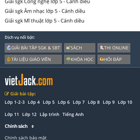
Giải sgk Công nghệ lớp 5 - Cánh diều
Giải sgk Âm nhạc lớp 5 - Cánh diều
Giải sgk Mĩ thuật lớp 5 - Cánh diều
Dịch vụ nổi bật:
GIẢI BÀI TẬP SGK & SBT
SÁCH
THI ONLINE
TÀI LIỆU GIÁO VIÊN
KHÓA HỌC
HỎI ĐÁP
Giải bài tập:
Lớp 1-2-3
Lớp 4
Lớp 5
Lớp 6
Lớp 7
Lớp 8
Lớp 9
Lớp 10
Lớp 11
Lớp 12
Lập trình
Tiếng Anh
Chính sách
Chính sách bảo mật