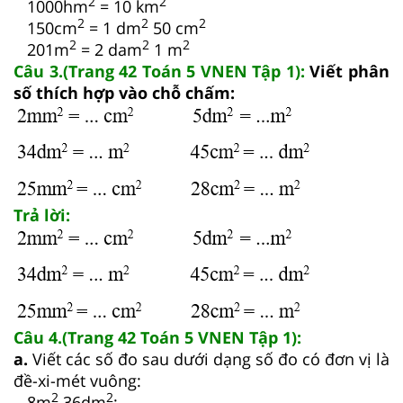
2
2
1000hm
= 10 km
2
2
2
150cm
= 1 dm
50 cm
2
2
2
201m
= 2 dam
1 m
Câu 3.(Trang 42 Toán 5 VNEN Tập 1):
Viết phân
số thích hợp vào chỗ chấm:
Trả lời:
Câu 4.(Trang 42 Toán 5 VNEN Tập 1):
a.
Viết các số đo sau dưới dạng số đo có đơn vị là
đề-xi-mét vuông:
2
2
8m
36dm
;