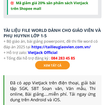
Mã giảm giá 20% sản phẩm sách VietJack
trên Shopee mall
TÀI LIỆU FILE WORLD DÀNH CHO GIÁO VIÊN VÀ
PHỤ HUYNH LỚP 1-5
+ Bộ giáo án, bài giảng powerpoint, đề thi file word có
đáp án 2025 tại
https://tailieugiaovien.com.vn/
+ Hỗ trợ zalo:
VietJack Official
+ Tổng đài hỗ trợ đăng ký :
084 283 45 85
XEM TẤT CẢ
Đã có app VietJack trên điện thoại, giải bài
tập SGK, SBT Soạn văn, Văn mẫu, Thi
online, Bài giảng....miễn phí. Tải ngay ứng
dụng trên Android và iOS.