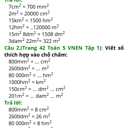
2
2
7cm
= 700 mm
2
2
2m
= 20000 cm
2
2
15km
= 1500 hm
2
2
12hm
= ..120000 m
2
2
2
15m
8dm
= 1508 dm
2
2
2
3dam
22m
= 322 m
Câu 2.(Trang 42 Toán 5 VNEN Tập 1):
Viết số
thích hợp vào chỗ chấm:
2
2
800mm
= ... cm
2
2
2600dm
= ... m
2
2
80 000m
= ... hm
2
2
1000hm
= km
2
2
2
150cm
= ... dm
... cm
2
2
2
201m
= ... dam
... m
Trả lời:
2
2
800mm
= 8 cm
2
2
2600dm
= 26 m
2
2
80 000m
= 8 hm