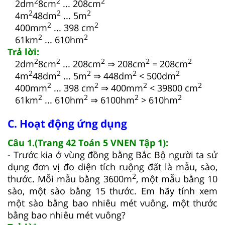
2
2
2
2dm
8cm
... 208cm
2
2
2
4m
48dm
... 5m
2
2
400mm
... 398 cm
2
2
61km
... 610hm
Trả lời:
2
2
2
2
2
2dm
8cm
... 208cm
⇒ 208cm
= 208cm
2
2
2
2
2
4m
48dm
... 5m
⇒ 448dm
< 500dm
2
2
2
2
400mm
... 398 cm
⇒ 400mm
< 39800 cm
2
2
2
2
61km
... 610hm
⇒ 6100hm
> 610hm
C. Hoạt động ứng dụng
Câu 1.(Trang 42 Toán 5 VNEN Tập 1):
- Trước kia ở vùng đồng bằng Bắc Bộ người ta sử
dụng đơn vị đo diện tích ruộng đất là mẫu, sào,
2
thước. Mỗi mẫu bằng 3600m
, một mẫu bằng 10
sào, một sào bằng 15 thước. Em hãy tính xem
một sào bằng bao nhiêu mét vuông, một thước
bằng bao nhiêu mét vuông?