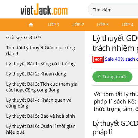
Lý thuyết GDCD 9 Kết nối tri
LỚP 1
LỚP 2
LỚP 3
LỚP 4
thức
Lý thuyết GDC
Giải sgk GDCD 9
trách nhiệm 
Tóm tắt Lý thuyết Giáo dục công
dân 9
Sale 40% sách 
HOT
Lý thuyết Bài 1: Sống có lí tưởng
Lý thuyết Bài 2: Khoan dung
Trang trước
Lý thuyết Bài 3: Tích cực tham gia
các hoạt động cộng đồng
Với tóm tắt lý t
Lý thuyết Bài 4: Khách quan và
pháp lí sách Kết
công bằng
thức trọng tâm, 
Lý thuyết Bài 5: Bảo vệ hoà bình
Lý thuyết GDCD 
Lý thuyết Bài 6: Quản lí thời gian
pháp lí
hiệu quả