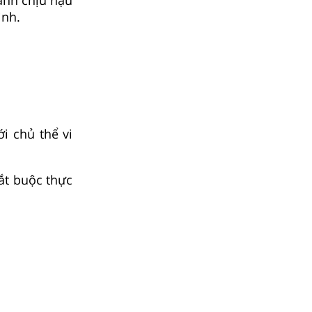
ình.
i chủ thể vi
ắt buộc thực