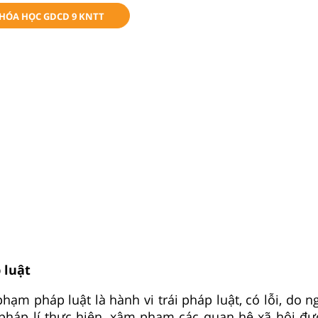
KHÓA HỌC GDCD 9 KNTT
 luật
hạm pháp luật là hành vi trái pháp luật, có lỗi, do 
 pháp lí thực hiện, xâm phạm các quan hệ xã hội đư