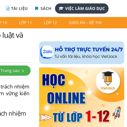
TÀI LIỆU
SÁCH
VIỆC LÀM GIÁO DỤC
P 10
LỚP 11
LỚP 12
GIÁO ÁN - ĐỀ THI
 luật và
Trang sau
à trách nhiệm
ắm vững kiến
rách nhiệm