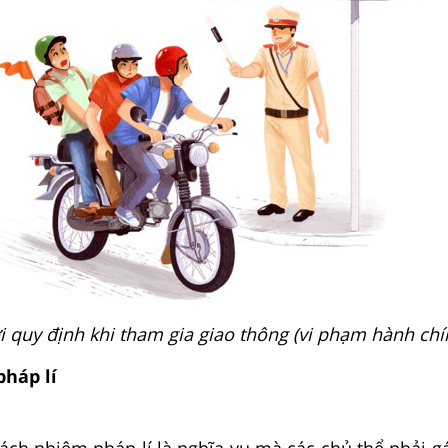
 quy định khi tham gia giao thông (vi phạm hành chí
pháp lí
ách nhiệm pháp lí là nghĩa vụ mà các chủ thể phải g