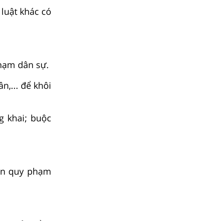
luật khác có
phạm dân sự.
n,... để khôi
g khai; buộc
bản quy phạm