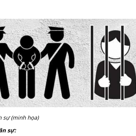
h sự (minh họa)
ân sự: