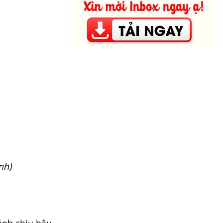
nh)
ánh chịu hậu