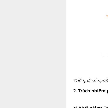
Chở quá số người
2. Trách nhiệm 
a)
Khái niệm:
Tr