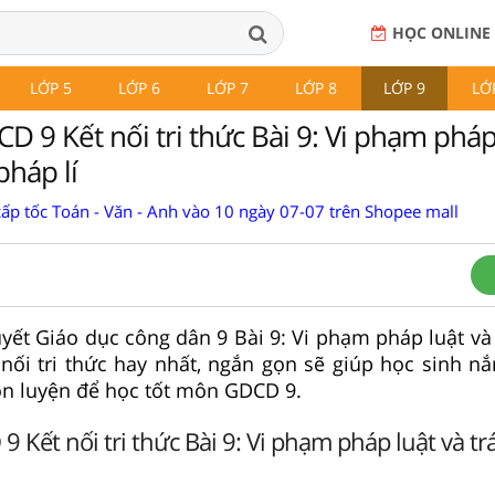
HỌC ONLINE
LỚP 5
LỚP 6
LỚP 7
LỚP 8
LỚP 9
LỚ
D 9 Kết nối tri thức Bài 9: Vi phạm pháp
pháp lí
cấp tốc Toán - Văn - Anh vào 10 ngày 07-07 trên Shopee mall
huyết Giáo dục công dân 9 Bài 9: Vi phạm pháp luật v
 nối tri thức hay nhất, ngắn gọn sẽ giúp học sinh n
ôn luyện để học tốt môn GDCD 9.
9 Kết nối tri thức Bài 9: Vi phạm pháp luật và t