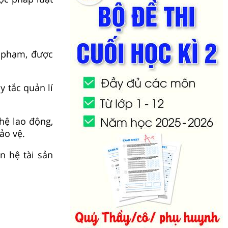
i phạm, được
 tắc quản lí
hệ lao động,
ảo vệ.
n hệ tài sản