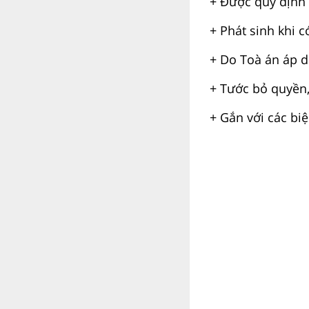
+ Được quy định 
+ Phát sinh khi c
+ Do Toà án áp d
+ Tước bỏ quyền,
+ Gắn với các biệ