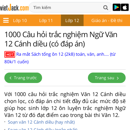
9
Lớp 10
Lớp 11
Lớp 12
Giáo án - Đề thi
1000 Câu hỏi trắc nghiệm Ngữ Văn
12 Cánh diều (có đáp án)
Ra mắt Sách tổng ôn 12 (2k8) toán, văn, anh.... (từ
HOT
80k/1 cuốn)
Trang trước
Trang sau
Với 1000 câu hỏi trắc nghiệm Văn 12 Cánh diều
chọn lọc, có đáp án chi tiết đầy đủ các mức độ sẽ
giúp học sinh lớp 12 ôn luyện trắc nghiệm Ngữ
Văn 12 từ đó đạt điểm cao trong bài thi Văn 12.
Soạn văn 12 Cánh diều (hay nhất)
Soạn văn 12 Cánh diều (ngắn nhất)