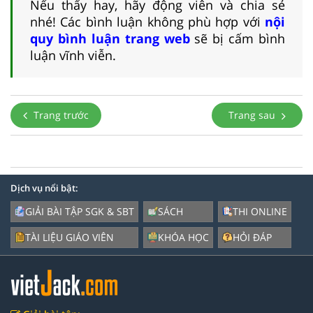
Nếu thấy hay, hãy động viên và chia sẻ
nhé! Các bình luận không phù hợp với
nội
quy bình luận trang web
sẽ bị cấm bình
luận vĩnh viễn.
Trang trước
Trang sau
Dịch vụ nổi bật:
GIẢI BÀI TẬP SGK & SBT
SÁCH
THI ONLINE
TÀI LIỆU GIÁO VIÊN
KHÓA HỌC
HỎI ĐÁP