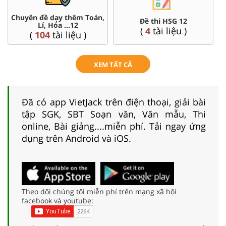
Chuyên đề dạy thêm Toán,
Đề thi HSG 12
Lí, Hóa ...12
(
4
tài liệu )
(
104
tài liệu )
XEM TẤT CẢ
Đã có app VietJack trên điện thoại, giải bài
tập SGK, SBT Soạn văn, Văn mẫu, Thi
online, Bài giảng....miễn phí. Tải ngay ứng
dụng trên Android và iOS.
Theo dõi chúng tôi miễn phí trên mạng xã hội
facebook và youtube: