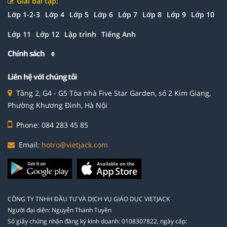
Giải bài tập:
Lớp 1-2-3
Lớp 4
Lớp 5
Lớp 6
Lớp 7
Lớp 8
Lớp 9
Lớp 10
Lớp 11
Lớp 12
Lập trình
Tiếng Anh
Chính sách
Liên hệ với chúng tôi
Tầng 2, G4 - G5 Tòa nhà Five Star Garden, số 2 Kim Giang,
Phường Khương Đình, Hà Nội
Phone: 084 283 45 85
Email:
hotro@vietjack.com
CÔNG TY TNHH ĐẦU TƯ VÀ DỊCH VỤ GIÁO DỤC VIETJACK
Người đại diện: Nguyễn Thanh Tuyền
Số giấy chứng nhận đăng ký kinh doanh: 0108307822, ngày cấp: