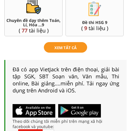
Chuyên đề dạy thêm Toán,
Đề thi HSG 9
Lí, Hóa ...9
(
9
tài liệu )
(
77
tài liệu )
XEM TẤT CẢ
Đã có app VietJack trên điện thoại, giải bài
tập SGK, SBT Soạn văn, Văn mẫu, Thi
online, Bài giảng....miễn phí. Tải ngay ứng
dụng trên Android và iOS.
Theo dõi chúng tôi miễn phí trên mạng xã hội
facebook và youtube: