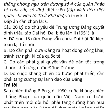
thống phòng ngự trên đường số 4 của quân Pháp
bị chia cắt, cô lập)
, diệt viện (
tập kích tiêu diệt
quân chi viện từ Thất Khê lên
) và truy kích.
Đáp án cần chọn là: C
Câu 20
Lý do chủ yếu để Trung ương Đảng quyết
định triệu tập Đại hội Đại biểu lần II (1951) là
A. Đã hơn 15 năm Đảng vẫn chưa Đại hội để kiện
toàn lại tổ chức
B. Do cần phải đưa Đảng ra hoạt động công khai,
tránh sự nghi kị của quốc tế
C. Do cần phải giải quyết vấn đề dân tộc trong
khuôn khổ từng nước Đông Dương
D. Do cuộc kháng chiến có bước phát triển, cần
phải tăng cường sự lãnh đạo của Đảng
Trả lời
Sau chiến thắng Biên giới 1950, cuộc kháng chiến
chống Pháp của quân dân Việt Nam có bước
phát triển mới đòi hỏi phải tăng cường hơn nữa
sự lãnh đạo của Đảng để đưa cuộc kháng chiến