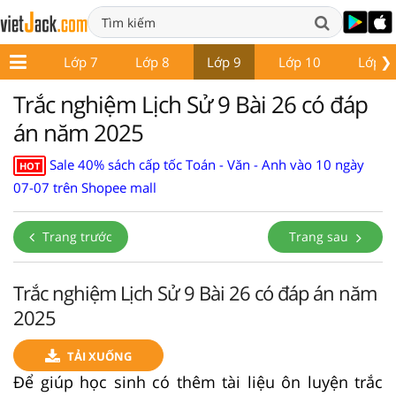
❯
ớp 6
Lớp 7
Lớp 8
Lớp 9
Lớp 10
Lớp 1
Trắc nghiệm Lịch Sử 9 Bài 26 có đáp
án năm 2025
Sale 40% sách cấp tốc Toán - Văn - Anh vào 10 ngày
HOT
07-07 trên Shopee mall
Trang trước
Trang sau
Trắc nghiệm Lịch Sử 9 Bài 26 có đáp án năm
2025
TẢI XUỐNG
Để giúp học sinh có thêm tài liệu ôn luyện trắc