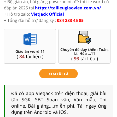
+ Bộ giáo án, bài giảng powerpoint, đề thi file word có
đáp án 2025 tại
https://tailieugiaovien.com.vn/
+ Hỗ trợ zalo:
VietJack Official
+ Tổng đài hỗ trợ đăng ký :
084 283 45 85
Chuyên đề dạy thêm Toán,
Giáo án word 11
Lí, Hóa ...11
(
84
tài liệu )
(
93
tài liệu )
XEM TẤT CẢ
Đã có app VietJack trên điện thoại, giải bài
tập SGK, SBT Soạn văn, Văn mẫu, Thi
online, Bài giảng....miễn phí. Tải ngay ứng
dụng trên Android và iOS.