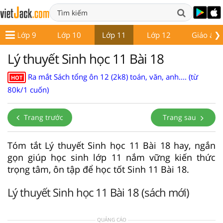
❯
Lớp 9
Lớp 10
Lớp 11
Lớp 12
Giáo án -
Lý thuyết Sinh học 11 Bài 18
Ra mắt Sách tổng ôn 12 (2k8) toán, văn, anh.... (từ
HOT
80k/1 cuốn)
Trang trước
Trang sau
Tóm tắt Lý thuyết Sinh học 11 Bài 18 hay, ngắn
gọn giúp học sinh lớp 11 nắm vững kiến thức
trọng tâm, ôn tập để học tốt Sinh 11 Bài 18.
Lý thuyết Sinh học 11 Bài 18 (sách mới)
QUẢNG CÁO