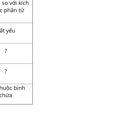
 so với kích
c phân tử
ất yếu
?
?
thuộc bình
chứa