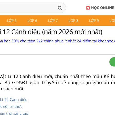
HỌC ONLINE
LỚP 5
LỚP 6
LỚP 7
LỚP 8
LỚP 9
LỚ
Lí 12 Cánh diều (năm 2026 mới nhất)
a học 30% cho teen 2k2 chinh phục ít nhất 24 điểm tại khoahoc.v
 Vật Lí 12 Cánh diều mới, chuẩn nhất theo mẫu Kế h
a Bộ GD&ĐT giúp Thầy/Cô dễ dàng soạn giáo án mô
h sách mới.
 Lí 12 Cánh diều
t nối tri thức
hân trời sáng tạo