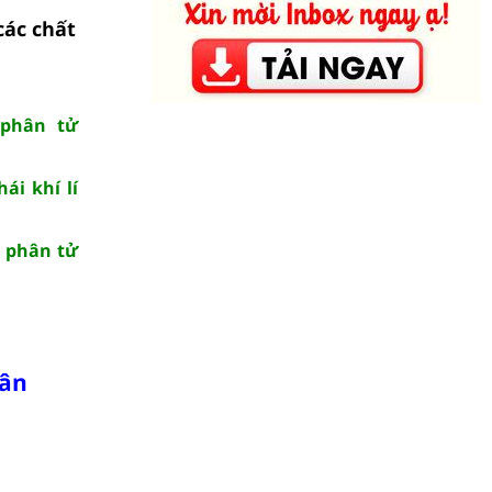
các chất
 phân tử
ái khí lí
g phân tử
hân