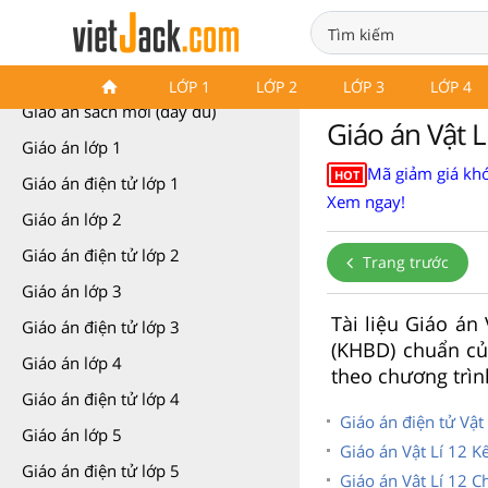
Giáo án các môn học (các lớp)
LỚP 1
LỚP 2
LỚP 3
LỚP 4
Giáo án sách mới (đầy đủ)
Giáo án Vật 
Giáo án lớp 1
Mã giảm giá khó
HOT
Giáo án điện tử lớp 1
Xem ngay!
Giáo án lớp 2
Giáo án điện tử lớp 2
Trang trước
Giáo án lớp 3
Tài liệu Giáo án
Giáo án điện tử lớp 3
(KHBD) chuẩn củ
Giáo án lớp 4
theo chương trìn
Giáo án điện tử lớp 4
Giáo án điện tử Vật
Giáo án lớp 5
Giáo án Vật Lí 12 Kế
Giáo án điện tử lớp 5
Giáo án Vật Lí 12 C