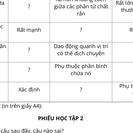
ữa
Rất lớn
?
giữa các phân tử chất
thướ
rắn
ác
Rất mạnh
?
R
ân
Dao động quanh vị trí
?
có thể dịch chuyển
Phụ thuộc phần bình
?
chứa nó
Phụ 
Xác định
?
(in trên giấy A4):
PHIẾU HỌC TẬP 2
câu sau đây, câu nào sai?