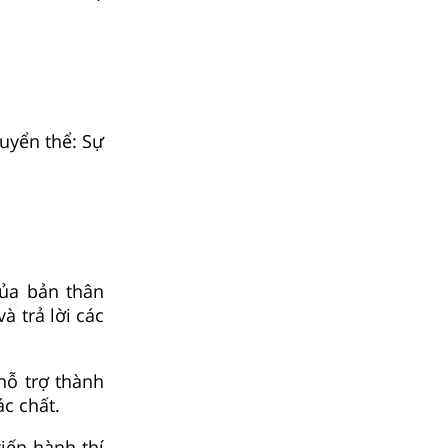
huyển thể: Sự
của bản thân
à trả lời các
hỗ trợ thành
ác chất.
tiến hành thí