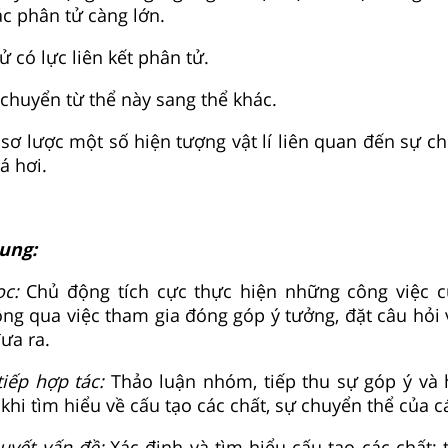
ác phân tử càng lớn.
ử có lực liên kết phân tử.
 chuyển từ thể này sang thể khác.
c sơ lược một số hiện tượng vật lí liên quan đến sự c
á hơi.
hung:
ọc:
Chủ động tích cực thực hiện những công việc 
ông qua việc tham gia đóng góp ý tưởng, đặt câu hỏi v
ưa ra.
tiếp hợp tác:
Thảo luận nhóm, tiếp thu sự góp ý và 
hi tìm hiểu về cấu tạo các chất, sự chuyển thể của c
quyết vấn đề:
Xác định và tìm hiểu cấu tạo các chất; 