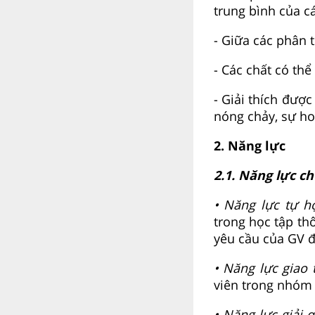
trung bình của c
- Giữa các phân t
- Các chất có thể
- Giải thích đượ
nóng chảy, sự ho
2. Năng lực
2.1. Năng lực c
• Năng lực tự h
trong học tập th
yêu cầu của GV đ
• Năng lực giao 
viên trong nhóm k
• Năng lực giải 