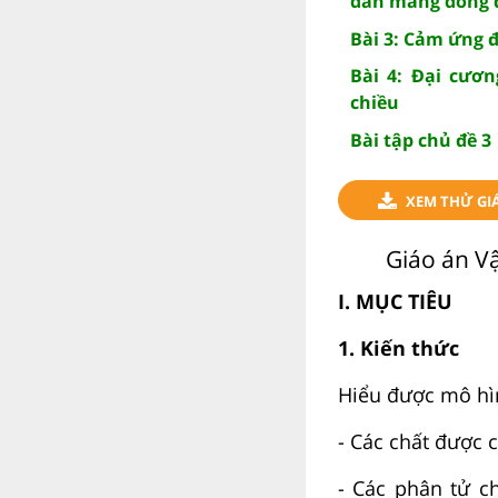
dẫn mang dòng 
Bài 3: Cảm ứng đ
Bài 4: Đại cươn
chiều
Bài tập chủ đề 3
XEM THỬ GIÁ
Giáo án Vậ
I. MỤC TIÊU
1. Kiến thức
Hiểu được mô hìn
- Các chất được c
- Các phân tử c