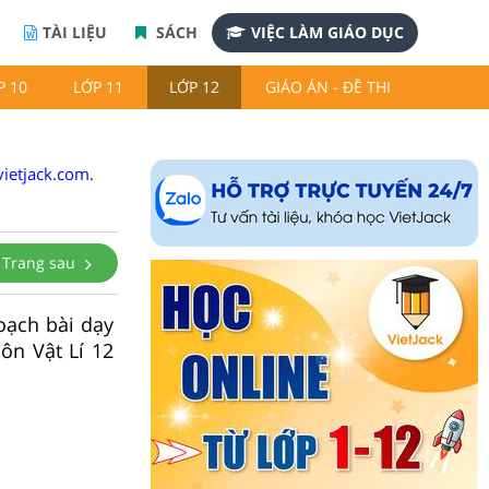
TÀI LIỆU
SÁCH
VIỆC LÀM GIÁO DỤC
P 10
LỚP 11
LỚP 12
GIÁO ÁN - ĐỀ THI
ietjack.com.
Trang sau
oạch bài dạy
n Vật Lí 12