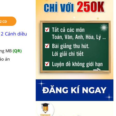
2 CD
12 Cánh diều
àng MB
(QR)
áo án