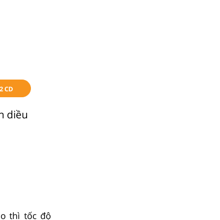
2 CD
h diều
o thì tốc độ