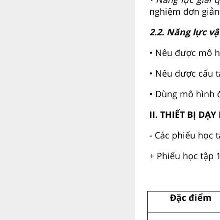
nghiệm đơn giản 
2.2. Năng lực vật
• Nêu được mô h
• Nêu được cấu t
• Dùng mô hình đ
II. THIẾT BỊ DẠ
- Các phiếu học t
+ Phiếu học tập 1
Đặc điểm