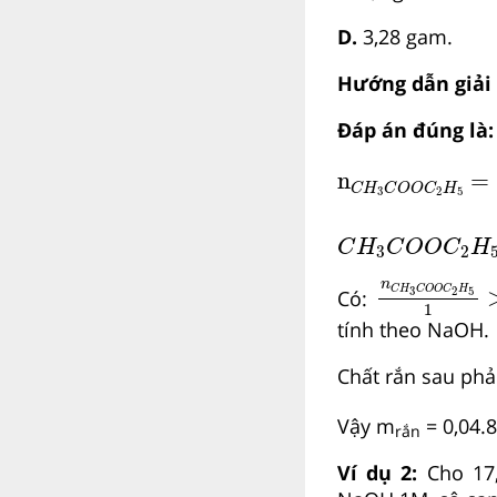
D.
3,28 gam.
Hướng dẫn giải
Đáp án đúng là:
n
C
H
3
C
O
O
C
2
n
=
C
H
C
O
O
C
H
3
2
5
C
H
3
C
O
O
C
2
H
C
H
C
O
O
C
H
3
2
n
C
H
3
C
O
O
n
C
H
C
O
O
C
H
Có:
3
2
5
1
tính theo NaOH.
Chất rắn sau phả
Vậy m
= 0,04.8
rắn
Ví dụ 2:
Cho 17,