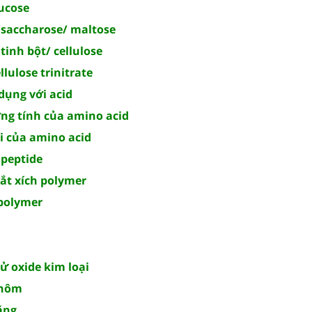
lucose
 saccharose/ maltose
tinh bột/ cellulose
llulose trinitrate
dụng với acid
ỡng tính của amino acid
di của amino acid
 peptide
mắt xích polymer
 polymer
ử oxide kim loại
nhôm
ặng