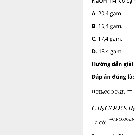
NaOH 1M, cô cạn 
A.
20,4 g
B.
16,4 gam.
C.
17,4 g
D.
18,4 gam.
Hướng dẫn giải
Đáp án đúng là:
n
CH
3
COOC
2
n
=
CH
COOC
H
3
2
5
C
H
3
C
O
O
C
2
H
C
H
C
O
O
C
H
3
2
n
CH
3
CO
n
CH
COOC
H
3
2
5
Ta có:
1