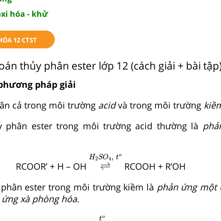
xi hóa - khử
HÓA 12 CTST
toán thủy phân ester lớp 12 (cách giải + bài tập
 phương pháp giải
phân cả trong môi trường
acid
và trong môi trường
kiề
 phân ester trong môi trường acid thường là
phả
⇌
H
2
S
O
4
,
t
o
,
o
H
S
O
t
2
4
⇌
RCOOR’ + H – OH
RCOOH + R’OH
 phân ester trong môi trường kiềm là
phản ứng một 
 ứng xà phòng hóa
.
→
t
o
o
t