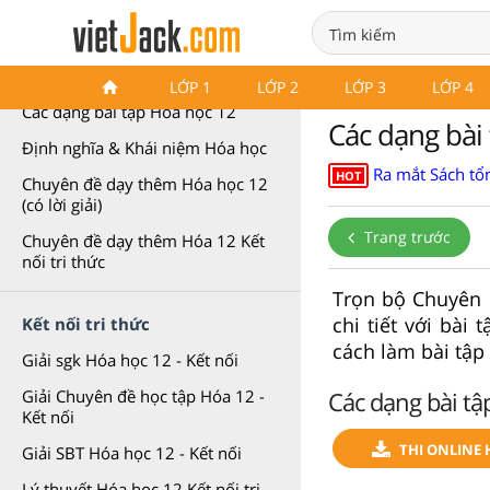
Chuyên đề Hóa học 12
LỚP 1
LỚP 2
LỚP 3
LỚP 4
Các dạng bài tập Hóa học 12
Các dạng bài 
Định nghĩa & Khái niệm Hóa học
Ra mắt Sách tổn
HOT
Chuyên đề dạy thêm Hóa học 12
(có lời giải)
Trang trước
Chuyên đề dạy thêm Hóa 12 Kết
nối tri thức
Trọn bộ Chuyên 
chi tiết với bài 
Kết nối tri thức
cách làm bài tập
Giải sgk Hóa học 12 - Kết nối
Các dạng bài tập
Giải Chuyên đề học tập Hóa 12 -
Kết nối
THI ONLINE 
Giải SBT Hóa học 12 - Kết nối
Lý thuyết Hóa học 12 Kết nối tri