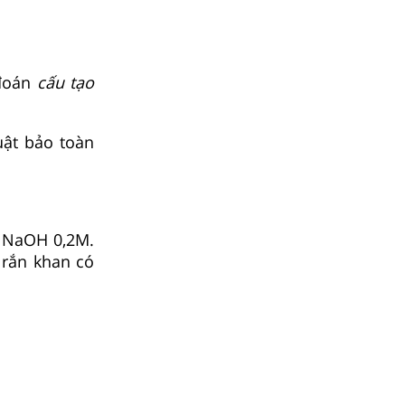
 đoán
cấu tạo
uật bảo toàn
h NaOH 0,2M.
 rắn khan có