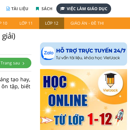
TÀI LIỆU
SÁCH
VIỆC LÀM GIÁO DỤC
P 10
LỚP 11
LỚP 12
GIÁO ÁN - ĐỀ THI
giải)
Trang sau
áng tạo hay,
 ôn tập, biết