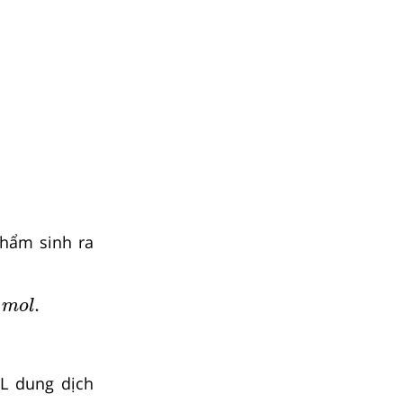
hẩm sinh ra
04
m
o
l
.
.
m
o
l
L dung dịch