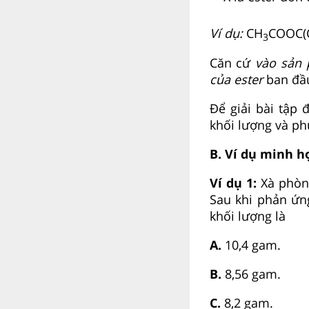
Ví dụ:
CH
COOC(
3
Căn cứ
vào sản
của ester
ban đầ
Để giải bài tập
khối lượng và ph
B. Ví dụ minh h
Ví dụ 1:
Xà phòng
Sau khi phản ứn
khối lượng là
A.
10,4 gam.
B.
8,56 gam.
C.
8,2 gam.