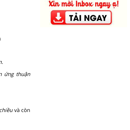
)
m
.
n ứng thuận
chiều
và còn