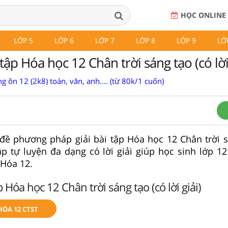
HỌC ONLINE
LỚP 5
LỚP 6
LỚP 7
LỚP 8
LỚP 9
LỚ
tập Hóa học 12 Chân trời sáng tạo (có lời 
g ôn 12 (2k8) toán, văn, anh.... (từ 80k/1 cuốn)
đề phương pháp giải bài tập Hóa học 12 Chân trời s
tập tự luyện đa dạng có lời giải giúp học sinh lớp 12
 Hóa 12.
 Hóa học 12 Chân trời sáng tạo (có lời giải)
HÓA 12 CTST