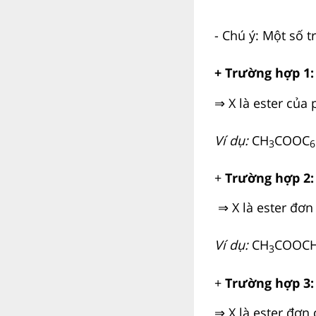
- Chú ý: Một số t
+ Trường hợp 1:
⇒ X là ester của
Ví dụ:
CH
COOC
3
6
+
Trường hợp 2
⇒ X là ester đơn
Ví dụ:
CH
COOC
3
+
Trường hợp 3
⇒ X là ester đơn 