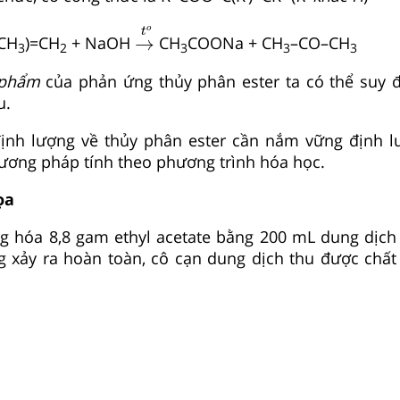
→
t
o
o
t
→
CH
)=CH
+ NaOH
CH
COONa + CH
–CO–CH
3
2
3
3
3
 phẩm
của phản ứng thủy phân ester ta có thể suy
u.
 định lượng về thủy phân ester cần nắm vững định l
ương pháp tính theo phương trình hóa học.
ọa
 hóa 8,8 gam ethyl acetate bằng 200 mL dung dịc
g xảy ra hoàn toàn, cô cạn dung dịch thu được chất