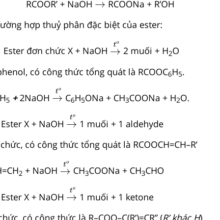
→
RCOOR’ + NaOH
RCOONa + R’OH
rường hợp thuỷ phân đặc biệt của ester:
→
t
o
o
t
→
Ester đơn chức X + NaOH
2 muối + H
O
2
 phenol, có công thức tổng quát là RCOOC
H
.
6
5
→
t
o
o
t
→
H
+
2NaOH
C
H
ONa + CH
COONa + H
O.
5
6
5
3
2
→
t
o
o
t
→
:
Ester X + NaOH
1 muối + 1 aldehyde
 chức, có công thức tổng quát là RCOOCH=CH–R’
→
t
o
o
t
→
H=CH
+ NaOH
CH
COONa + CH
CHO
2
3
3
→
t
o
o
t
→
:
Ester X + NaOH
1 muối + 1 ketone
chức, có công thức là R–COO–C(R’)=CR” (
R’ khác H
)