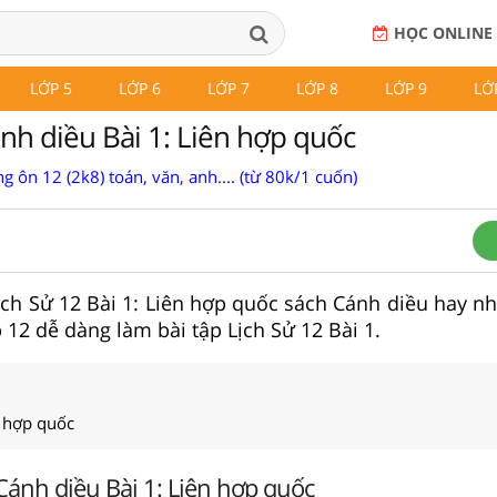
HỌC ONLINE
LỚP 5
LỚP 6
LỚP 7
LỚP 8
LỚP 9
LỚ
ánh diều Bài 1: Liên hợp quốc
g ôn 12 (2k8) toán, văn, anh.... (từ 80k/1 cuốn)
 Lịch Sử 12 Bài 1: Liên hợp quốc sách Cánh diều hay n
 12 dễ dàng làm bài tập Lịch Sử 12 Bài 1.
n hợp quốc
 Cánh diều Bài 1: Liên hợp quốc