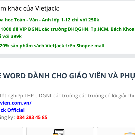
m khác của Vietjack:
 học Toán - Văn - Anh lớp 1-12 chỉ với 250k
 1000 đề VIP ĐGNL các trường ĐHQGHN, Tp.HCM, Bách Khoa,
ỉ với 399k
 20% sản phẩm sách VietJack trên Shopee mall
ILE WORD DÀNH CHO GIÁO VIÊN VÀ PH
 tốt nghiệp THPT, DGNL các trường các trường có lời giải chi 
ovien.com.vn/
ack Official
ăng ký :
084 283 45 85