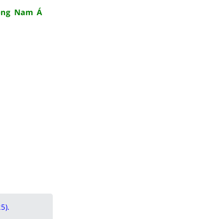
Đông Nam Á
5).