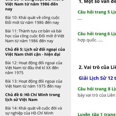
1. Một số vấn đ
Việt Nam từ năm 1986 đến
nay
Câu hỏi trang 5 Lị
Bài 10: Khái quát về công cuộc
....
Đổi mới từ năm 1986 đến nay
Bài 11: Thành tựu cơ bản và bài
Câu hỏi trang 6 Lị
học của công cuộc Đổi mới ở Việt
hợp quốc. ....
Nam từ năm 1986 đến nay
Chủ đề 5: Lịch sử đối ngoại của
Việt Nam thời cận - hiện đại
Bài 12: Hoạt động đối ngoại của
2. Vai trò của L
Việt Nam từ đầu thế kỉ XX đến
năm 1975
Giải Lịch Sử 12 
Bài 13: Hoạt động đối ngoại của
Việt Nam từ năm 1975 đến nay
Câu hỏi trang 8 L
Chủ đề 6: Hồ Chí Minh trong
bày vai trò của Liên 
lịch sử Việt Nam
Bài 14: Khái quát về cuộc đời và
sự nghiệp của Hồ Chí Minh
Luyện tập 1 trang