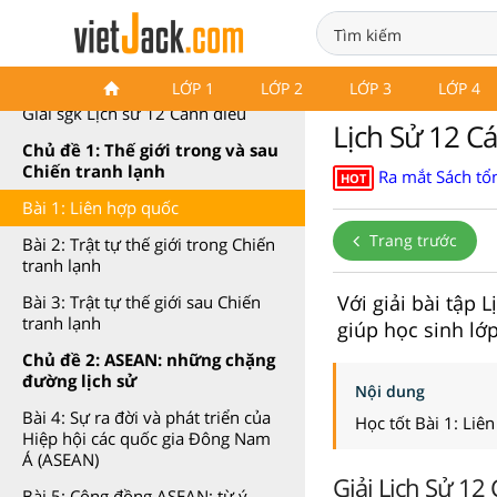
Lịch sử 12 Cánh diều
LỚP 1
LỚP 2
LỚP 3
LỚP 4
Giải sgk Lịch sử 12 Cánh diều
Lịch Sử 12 C
Chủ đề 1: Thế giới trong và sau
Chiến tranh lạnh
Ra mắt Sách tổn
HOT
Bài 1: Liên hợp quốc
Trang trước
Bài 2: Trật tự thế giới trong Chiến
tranh lạnh
Với giải bài tập
Bài 3: Trật tự thế giới sau Chiến
tranh lạnh
giúp học sinh lớp
Chủ đề 2: ASEAN: những chặng
đường lịch sử
Nội dung
Bài 4: Sự ra đời và phát triển của
Học tốt Bài 1: Liê
Hiệp hội các quốc gia Đông Nam
Á (ASEAN)
Giải Lịch Sử 12
Bài 5: Cộng đồng ASEAN: từ ý