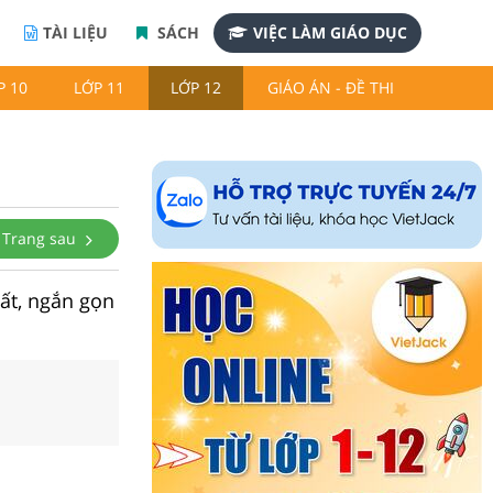
TÀI LIỆU
SÁCH
VIỆC LÀM GIÁO DỤC
P 10
LỚP 11
LỚP 12
GIÁO ÁN - ĐỀ THI
Trang sau
hất, ngắn gọn