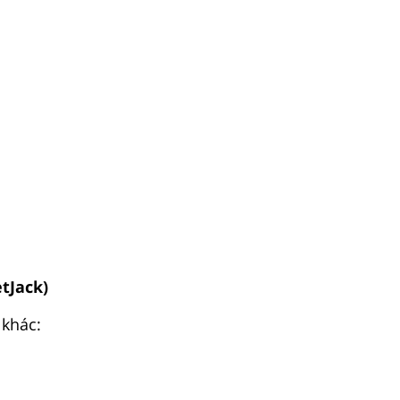
etJack)
 khác: