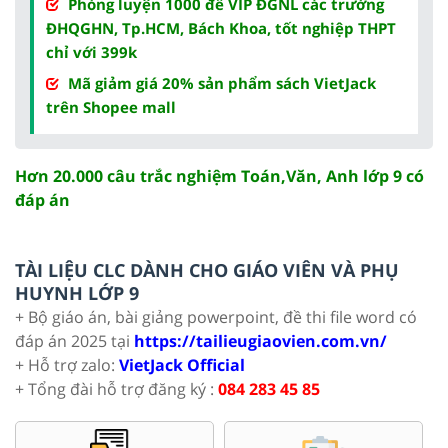
Phòng luyện 1000 đề VIP ĐGNL các trường
ĐHQGHN, Tp.HCM, Bách Khoa, tốt nghiệp THPT
chỉ với 399k
Mã giảm giá 20% sản phẩm sách VietJack
trên Shopee mall
Hơn 20.000 câu trắc nghiệm Toán,Văn, Anh lớp 9 có
đáp án
TÀI LIỆU CLC DÀNH CHO GIÁO VIÊN VÀ PHỤ
HUYNH LỚP 9
+ Bộ giáo án, bài giảng powerpoint, đề thi file word có
đáp án 2025 tại
https://tailieugiaovien.com.vn/
+ Hỗ trợ zalo:
VietJack Official
+ Tổng đài hỗ trợ đăng ký :
084 283 45 85