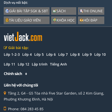
Dịch vụ nổi bật:
GIẢI BÀI TẬP SGK & SBT
SÁCH
THI ONLINE
TÀI LIỆU GIÁO VIÊN
KHÓA HỌC
HỎI ĐÁP
Giải bài tập:
Lớp 1-2-3
Lớp 4
Lớp 5
Lớp 6
Lớp 7
Lớp 8
Lớp 9
Lớp 10
Lớp 11
Lớp 12
Lập trình
Tiếng Anh
Chính sách
Liên hệ với chúng tôi
Tầng 2, G4 - G5 Tòa nhà Five Star Garden, số 2 Kim Giang,
Phường Khương Đình, Hà Nội
Phone: 084 283 45 85