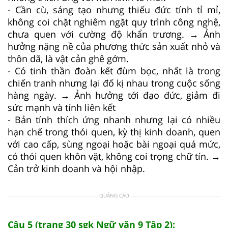
- Cần cù, sáng tạo nhưng thiếu đức tính tỉ mỉ,
không coi chặt nghiêm ngặt quy trình công nghệ,
chưa quen với cường độ khẩn trương. → Ảnh
hưởng nặng nề của phương thức sản xuất nhỏ và
thôn dã, là vật cản ghê gớm.
- Có tinh thần đoàn kết đùm bọc, nhất là trong
chiến tranh nhưng lại đố kị nhau trong cuộc sống
hàng ngày. → Ảnh hưởng tới đạo đức, giảm đi
sức mạnh và tính liên kết
- Bản tính thích ứng nhanh nhưng lại có nhiều
hạn chế trong thói quen, kỳ thị kinh doanh, quen
với cao cấp, sùng ngoại hoặc bài ngoại quá mức,
có thói quen khôn vặt, không coi trọng chữ tín. →
Cản trở kinh doanh và hội nhập.
QUẢNG CÁO
Câu 5 (trang 30 sgk Ngữ văn 9 Tập 2):