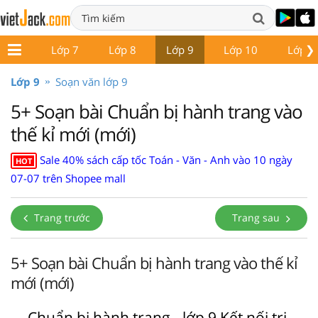
❯
ớp 6
Lớp 7
Lớp 8
Lớp 9
Lớp 10
Lớp 1
Lớp 9
Soạn văn lớp 9
5+ Soạn bài Chuẩn bị hành trang vào
thế kỉ mới (mới)
Sale 40% sách cấp tốc Toán - Văn - Anh vào 10 ngày
HOT
07-07 trên Shopee mall
Trang trước
Trang sau
5+ Soạn bài Chuẩn bị hành trang vào thế kỉ
mới (mới)
Chuẩn bị hành trang - lớp 9 Kết nối tri