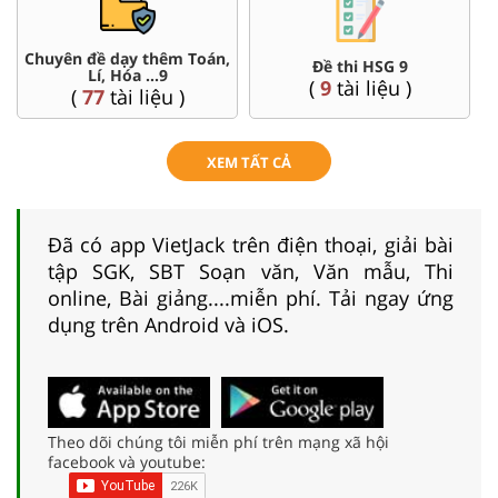
Chuyên đề dạy thêm Toán,
Đề thi HSG 9
Lí, Hóa ...9
(
9
tài liệu )
(
77
tài liệu )
XEM TẤT CẢ
Đã có app VietJack trên điện thoại, giải bài
tập SGK, SBT Soạn văn, Văn mẫu, Thi
online, Bài giảng....miễn phí. Tải ngay ứng
dụng trên Android và iOS.
Theo dõi chúng tôi miễn phí trên mạng xã hội
facebook và youtube: