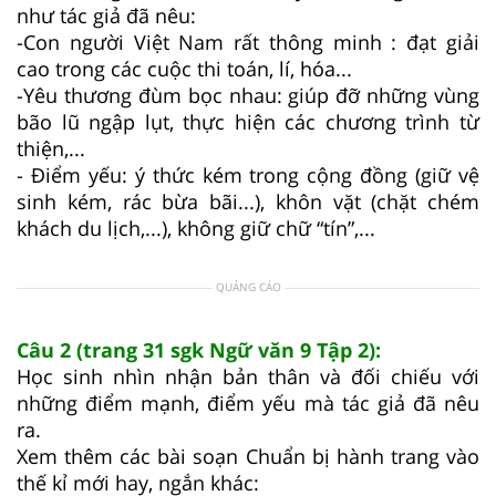
như tác giả đã nêu:
-Con người Việt Nam rất thông minh : đạt giải
cao trong các cuộc thi toán, lí, hóa...
-Yêu thương đùm bọc nhau: giúp đỡ những vùng
bão lũ ngập lụt, thực hiện các chương trình từ
thiện,...
- Điểm yếu: ý thức kém trong cộng đồng (giữ vệ
sinh kém, rác bừa bãi...), khôn vặt (chặt chém
khách du lịch,...), không giữ chữ “tín”,...
QUẢNG CÁO
Câu 2 (trang 31 sgk Ngữ văn 9 Tập 2):
Học sinh nhìn nhận bản thân và đối chiếu với
những điểm mạnh, điểm yếu mà tác giả đã nêu
ra.
Xem thêm các bài soạn Chuẩn bị hành trang vào
thế kỉ mới hay, ngắn khác: