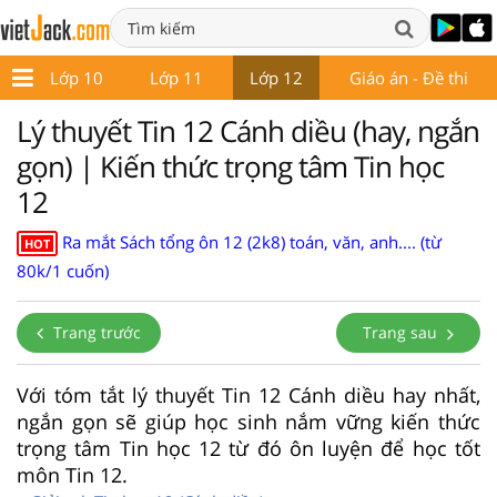
9
Lớp 10
Lớp 11
Lớp 12
Giáo án - Đề thi
Lý thuyết Tin 12 Cánh diều (hay, ngắn
gọn) | Kiến thức trọng tâm Tin học
12
Ra mắt Sách tổng ôn 12 (2k8) toán, văn, anh.... (từ
HOT
80k/1 cuốn)
Trang trước
Trang sau
Với tóm tắt lý thuyết Tin 12 Cánh diều hay nhất,
ngắn gọn sẽ giúp học sinh nắm vững kiến thức
trọng tâm Tin học 12 từ đó ôn luyện để học tốt
môn Tin 12.