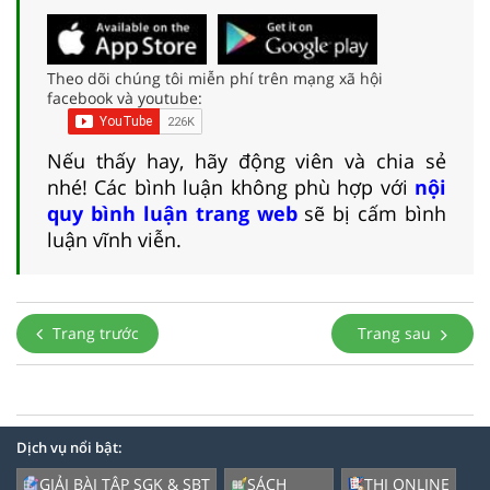
Theo dõi chúng tôi miễn phí trên mạng xã hội
facebook và youtube:
Nếu thấy hay, hãy động viên và chia sẻ
nhé! Các bình luận không phù hợp với
nội
quy bình luận trang web
sẽ bị cấm bình
luận vĩnh viễn.
Trang trước
Trang sau
Dịch vụ nổi bật:
GIẢI BÀI TẬP SGK & SBT
SÁCH
THI ONLINE