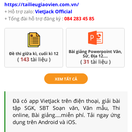
https://tailieugiaovien.com.vn/
+ Hỗ trợ zalo:
VietJack Official
+ Tổng đài hỗ trợ đăng ký :
084 283 45 85
Chuyên đề dạy thêm Toán,
Đề thi HSG 12
Lí, Hóa ...12
(
4
tài liệu )
(
104
tài liệu )
XEM TẤT CẢ
Đã có app VietJack trên điện thoại, giải bài
tập SGK, SBT Soạn văn, Văn mẫu, Thi
online, Bài giảng....miễn phí. Tải ngay ứng
dụng trên Android và iOS.