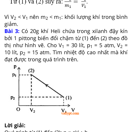
Vì V
< V
nên m
< m
: khối lượng khí trong bình
2
1
2
1
giảm.
Bài 3:
Có 20g khí Heli chứa trong xilanh đậy kín
bởi 1 pittong biến đổi chậm từ (1) đến (2) theo đồ
thị như hình vẽ. Cho V
= 30 lít, p
= 5 atm, V
=
1
1
2
10 lít, p
= 15 atm. Tìm nhiệt độ cao nhất mà khí
2
đạt được trong quá trình trên.
Lời giải: