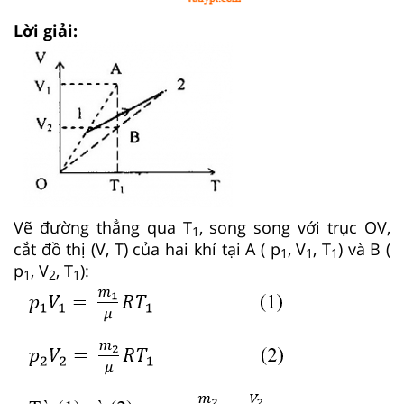
Lời giải:
Vẽ đường thẳng qua T
, song song với trục OV,
1
cắt đồ thị (V, T) của hai khí tại A ( p
, V
, T
) và B (
1
1
1
p
, V
, T
):
1
2
1