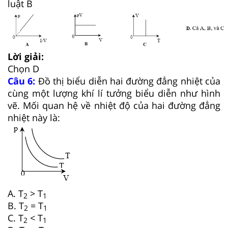
luật B
Lời giải:
Chọn D
Câu 6:
Đồ thị biểu diễn hai đường đẳng nhiệt của
cùng một lượng khí lí tưởng biểu diễn như hình
vẽ. Mối quan hệ về nhiệt độ của hai đường đẳng
nhiệt này là:
A. T
> T
2
1
B. T
= T
2
1
C. T
< T
2
1