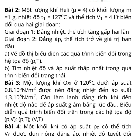
Bài 2:
Một lượng khí Heli (μ = 4) có khối lượng m
o
=1 g, nhiệt độ t
= 127
C và thể tích V
= 4 lít biến
1
1
đổi qua hai giai đoạn:
Giai đoạn 1: Đẳng nhiệt, thể tích tăng gấp hai lần
Giai đoạn 2: Đẳng áp, thể tích trở về giá trị ban
đầu
a) Vẽ đồ thị biểu diễn các quá trình biến đổi trong
hệ tọa độ (p,T).
b) Tìm nhiệt độ và áp suất thấp nhất trong quá
trình biến đổi trạng thái.
o
Bài 3:
Một lượng khí Oxi ở 120
C dưới áp suất
5
2
0,8.10
N/m
được nén đẳng nhiệt đến áp suất
5
2
1,3.10
N/m
. Cần làm lạnh đẳng tích khí đến
nhiệt độ nào để áp suất giảm bằng lúc đầu. Biểu
diễn quá trình biến đổi trên trong các hệ tọa độ
(p,V); (p,T); (V,T)
Bài 4
: Một khối khí có áp suất p
có thể tích
0
V
được đun nóng đẳng áp, nhiệt độ tuyệt đối
0