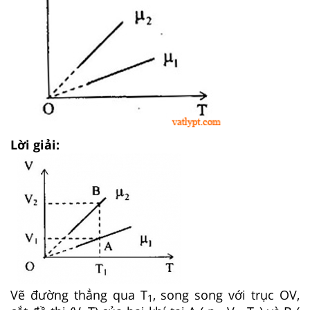
Lời giải:
Vẽ đường thẳng qua T
, song song với trục OV,
1