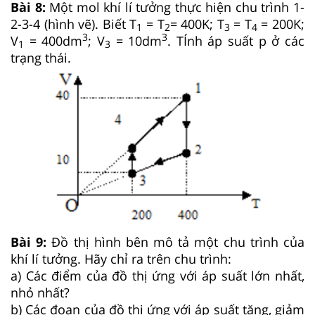
Bài 8:
Một mol khí lí tưởng thực hiện chu trình 1-
2-3-4 (hình vẽ). Biết T
= T
= 400K; T
= T
= 200K;
1
2
3
4
3
3
V
= 400dm
; V
= 10dm
. TÍnh áp suất p ở các
1
3
trạng thái.
Bài 9:
Đồ thị hình bên mô tả một chu trình của
khí lí tưởng. Hãy chỉ ra trên chu trình:
a) Các điểm của đồ thị ứng với áp suất lớn nhất,
nhỏ nhất?
b) Các đoạn của đồ thị ứng với áp suất tăng, giảm