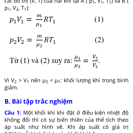
cắt đồ thị (V, T) của hai khí tại A ( p
, V
, T
) và B (
1
1
1
p
, V
, T
):
1
2
1
Vì V
> V
nên μ
< μ
: khối lượng khí trong bình
2
1
2
1
giảm.
B. Bài tập trắc nghiệm
Câu 1:
Một khối khí khi đặt ở điều kiện nhiệt độ
không đổi thì có sự biến thiên của thể tích theo
áp suất như hình vẽ. Khi áp suất có giá trị
2