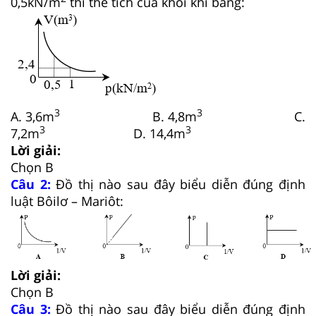
0,5kN/m
thì thể tích của khối khí bằng:
3
3
A. 3,6m
B. 4,8m
C.
3
3
7,2m
D. 14,4m
Lời giải:
Chọn B
Câu 2:
Đồ thị nào sau đây biểu diễn đúng định
luật Bôilơ – Mariôt:
Lời giải:
Chọn B
Câu 3:
Đồ thị nào sau đây biểu diễn đúng định