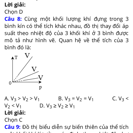
Lời giải:
Chọn D
Câu 8:
Cùng một khối lượng khí đựng trong 3
bình kín có thể tích khác nhau, đồ thị thay đổi áp
suất theo nhiệt độ của 3 khối khí ở 3 bình được
mô tả như hình vẽ. Quan hệ về thể tích của 3
bình đó là:
A. V
> V
> V
B. V
= V
= V
C. V
<
3
2
1
3
2
1
3
V
< V
D. V
≥ V
≥ V
2
1
3
2
1
Lời giải:
Chọn C
Câu 9:
Đồ thị biểu diễn sự biến thiên của thể tích