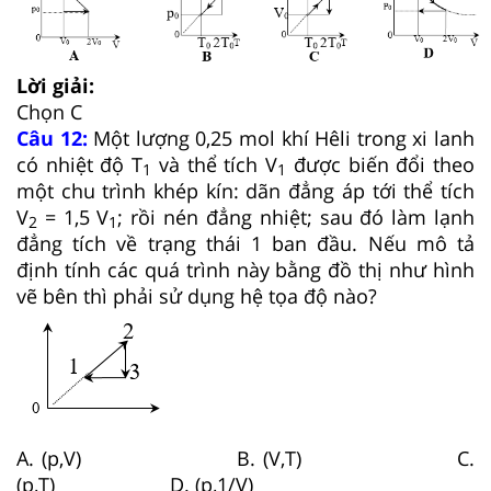
Lời giải:
Chọn C
Câu 12:
Một lượng 0,25 mol khí Hêli trong xi lanh
có nhiệt độ T
và thể tích V
được biến đổi theo
1
1
một chu trình khép kín: dãn đẳng áp tới thể tích
V
= 1,5 V
; rồi nén đẳng nhiệt; sau đó làm lạnh
2
1
đẳng tích về trạng thái 1 ban đầu. Nếu mô tả
định tính các quá trình này bằng đồ thị như hình
vẽ bên thì phải sử dụng hệ tọa độ nào?
A. (p,V) B. (V,T) C.
(p,T) D. (p,1/V)