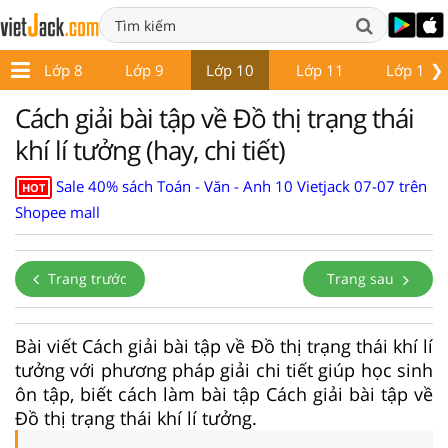
❯
7
Lớp 8
Lớp 9
Lớp 10
Lớp 11
Lớp 12
Cách giải bài tập về Đồ thị trạng thái
khí lí tưởng (hay, chi tiết)
Sale 40% sách Toán - Văn - Anh 10 Vietjack 07-07 trên
HOT
Shopee mall
Trang trước
Trang sau
Bài viết Cách giải bài tập về Đồ thị trạng thái khí lí
tưởng với phương pháp giải chi tiết giúp học sinh
ôn tập, biết cách làm bài tập Cách giải bài tập về
Đồ thị trạng thái khí lí tưởng.