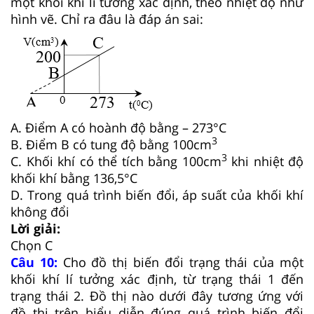
một khối khí lí tưởng xác định, theo nhiệt độ như
hình vẽ. Chỉ ra đâu là đáp án sai:
A. Điểm A có hoành độ bằng – 273°C
3
B. Điểm B có tung độ bằng 100cm
3
C. Khối khí có thể tích bằng 100cm
khi nhiệt độ
khối khí bằng 136,5°C
D. Trong quá trình biến đổi, áp suất của khối khí
không đổi
Lời giải:
Chọn C
Câu 10:
Cho đồ thị biến đổi trạng thái của một
khối khí lí tưởng xác định, từ trạng thái 1 đến
trạng thái 2. Đồ thị nào dưới đây tương ứng với
đồ thị trên biểu diễn đúng quá trình biến đổi