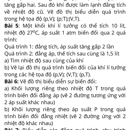
tăng gấp hai. Sau đó khí được làm lạnh đẳng tích
về nhiệt độ cũ. Vẽ đồ thị biểu diễn quá trình
trong hệ tọa độ (p,V); (p;T);(V,T).
Bài 5
: Một khối khí lí tưởng có thể tích 10 lít,
o
nhiệt độ 27
C, áp suất 1 atm biến đổi qua 2 quá
trình:
Quá trình 1: đẳng tích, áp suất tăng gấp 2 lần
Quá trình 2: đẳng áp, thể tích sau cùng là 1,5 lít
a) Tìm nhiệt độ sau cùng của khí
b) Vẽ lại đồ thị quá trình biến đổi của khí lí tưởng
trong các hệ tọa độ (p,V); (V,T); (p,T).
Bài 6:
Vẽ đồ thị biểu diễn sự biến đổi:
a) Khối lượng riêng theo nhiệt độ T trong quá
trình biến đổi đẳng áp (vẽ 2 đường tương ứng với
2 áp suất khác nhau)
b) Khối lượng riêng theo áp suất P trong quá
trình biến đổi đẳng nhiệt (vẽ 2 đường ứng với 2
nhiệt độ khác nhau)
Bài 7
: Biểu diễn các đẳng quá trình, chu trình