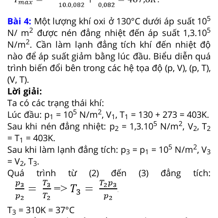
5
Bài 4:
Một lượng khí oxi ở 130°C dưới áp suất 10
2
5
N/ m
được nén đẳng nhiệt đến áp suất 1,3.10
2
N/m
. Cần làm lạnh đẳng tích khí đến nhiệt độ
nào để áp suất giảm bằng lúc đầu. Biểu diễn quá
trình biến đổi bên trong các hệ tọa độ (p, V), (p, T),
(V, T).
Lời giải:
Ta có các trạng thái khí:
5
2
Lúc đầu: p
= 10
N/m
, V
, T
= 130 + 273 = 403K.
1
1
1
5
2
Sau khi nén đẳng nhiệt: p
= 1,3.10
N/m
, V
, T
2
2
2
= T
= 403K.
1
5
2
Sau khi làm lạnh đẳng tích: p
= p
= 10
N/m
, V
3
1
3
= V
, T
.
2
3
Quá trình từ (2) đến (3) đẳng tích:
T
= 310K = 37°C
3