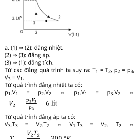
a. (1) ⇒ (2): đẳng nhiệt.
(2) ⇒ (3): đẳng áp.
(3) ⇒ (1): đẳng tích.
Từ các đẳng quá trình ta suy ra: T
= T
, p
= p
,
1
2
2
3
V
= V
.
3
1
Từ quá trình đẳng nhiệt ta có:
p
.V
= p
.V
⇔ p
.V
= p
.V
⇔
1
1
2
2
1
1
3
2
Từ quá trính đẳng áp ta có:
V
.T
= V
.T
⇔ V
.T
= V
. T
⇔
3
3
2
2
1
3
2
2