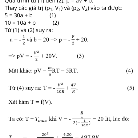
Quá trình từ (1) đến (2): p = aV + b.
Thay các giá trị (p
, V
) và (p
, V
) vào ta được:
1
1
2
2
5 = 30a + b (1)
10 = 10a + b (2)
Từ (1) và (2) suy ra: