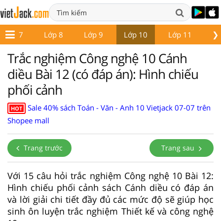
❯
Lớp 7
Lớp 8
Lớp 9
Lớp 10
Lớp 11
Lớ
Trắc nghiệm Công nghệ 10 Cánh
diều Bài 12 (có đáp án): Hình chiếu
phối cảnh
Sale 40% sách Toán - Văn - Anh 10 Vietjack 07-07 trên
HOT
Shopee mall
Trang trước
Trang sau
Với 15 câu hỏi trắc nghiệm Công nghệ 10 Bài 12:
Hình chiếu phối cảnh sách Cánh diều có đáp án
và lời giải chi tiết đầy đủ các mức độ sẽ giúp học
sinh ôn luyện trắc nghiệm Thiết kế và công nghệ