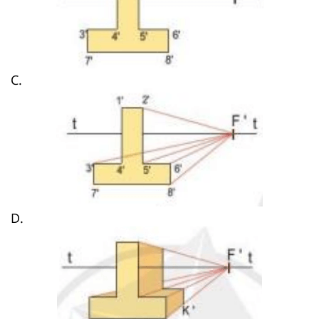
C.
D.