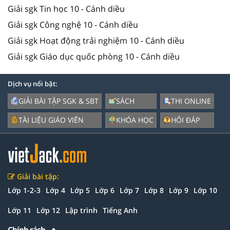
Giải sgk Tin học 10 - Cánh diều
Giải sgk Công nghệ 10 - Cánh diều
Giải sgk Hoạt động trải nghiệm 10 - Cánh diều
Giải sgk Giáo dục quốc phòng 10 - Cánh diều
Dịch vụ nổi bật:
GIẢI BÀI TẬP SGK & SBT
SÁCH
THI ONLINE
TÀI LIỆU GIÁO VIÊN
KHÓA HỌC
HỎI ĐÁP
Giải bài tập:
Lớp 1-2-3
Lớp 4
Lớp 5
Lớp 6
Lớp 7
Lớp 8
Lớp 9
Lớp 10
Lớp 11
Lớp 12
Lập trình
Tiếng Anh
Chính sách