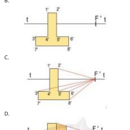
B.
C.
D.