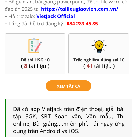
+ Bộ giáo án, bài giảng powerpoint, đề thi file word có
đáp án 2025 tại
https://tailieugiaovien.com.vn/
+ Hỗ trợ zalo:
VietJack Official
+ Tổng đài hỗ trợ đăng ký :
084 283 45 85
Đề thi HSG 10
Trắc nghiệm đúng sai 10
(
8
tài liệu )
(
41
tài liệu )
XEM TẤT CẢ
Đã có app VietJack trên điện thoại, giải bài
tập SGK, SBT Soạn văn, Văn mẫu, Thi
online, Bài giảng....miễn phí. Tải ngay ứng
dụng trên Android và iOS.