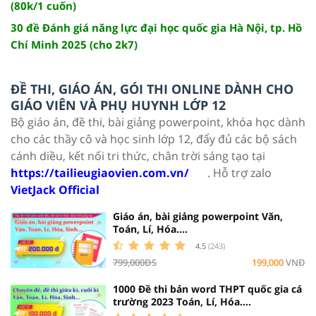
(80k/1 cuốn)
30 đề Đánh giá năng lực đại học quốc gia Hà Nội, tp. Hồ
Chí Minh 2025 (cho 2k7)
ĐỀ THI, GIÁO ÁN, GÓI THI ONLINE DÀNH CHO
GIÁO VIÊN VÀ PHỤ HUYNH LỚP 12
Bộ giáo án, đề thi, bài giảng powerpoint, khóa học dành
cho các thầy cô và học sinh lớp 12, đẩy đủ các bộ sách
cánh diều, kết nối tri thức, chân trời sáng tạo tại
https://tailieugiaovien.com.vn/
. Hỗ trợ zalo
VietJack Official
Giáo án, bài giảng powerpoint Văn,
Toán, Lí, Hóa....
4.5
(243)
799,000ĐS
199,000
VNĐ
1000 Đề thi bản word THPT quốc gia cá
trường 2023 Toán, Lí, Hóa....