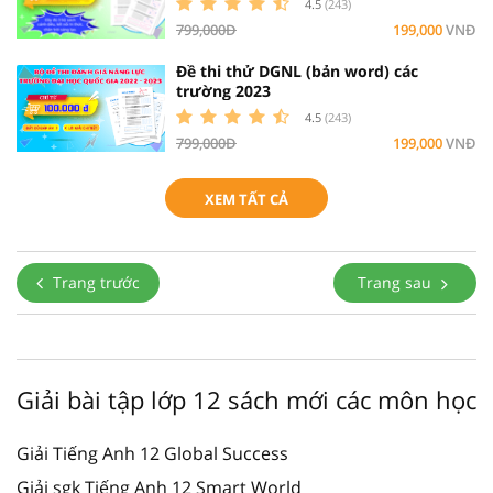
4.5
(243)
799,000Đ
199,000
VNĐ
Đề thi thử DGNL (bản word) các
trường 2023
4.5
(243)
799,000Đ
199,000
VNĐ
XEM TẤT CẢ
Trang trước
Trang sau
Giải bài tập lớp 12 sách mới các môn học
Giải Tiếng Anh 12 Global Success
Giải sgk Tiếng Anh 12 Smart World