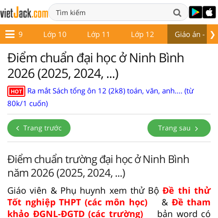
❯
Lớp 9
Lớp 10
Lớp 11
Lớp 12
Giáo án - Đề 
Điểm chuẩn đại học ở Ninh Bình
2026 (2025, 2024, ...)
Ra mắt Sách tổng ôn 12 (2k8) toán, văn, anh.... (từ
HOT
80k/1 cuốn)
Trang trước
Trang sau
Điểm chuẩn trường đại học ở Ninh Bình
năm 2026 (2025, 2024, ...)
Giáo viên & Phụ huynh xem thử Bộ
Đề thi thử
Tốt nghiệp THPT (các môn học)
&
Đề tham
khảo ĐGNL-ĐGTD (các trường)
bản word có