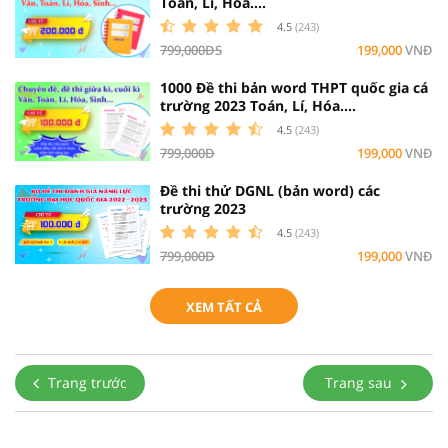
Toán, Lí, Hóa....
4.5
(243)
799,000ĐS
199,000
VNĐ
1000 Đề thi bản word THPT quốc gia cá
trường 2023 Toán, Lí, Hóa....
4.5
(243)
799,000Đ
199,000
VNĐ
Đề thi thử DGNL (bản word) các
trường 2023
4.5
(243)
799,000Đ
199,000
VNĐ
XEM TẤT CẢ
Trang trước
Trang sau