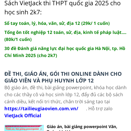
Sách VietJack thi THPT quốc gia 2025 cho
học sinh 2k7:
Sổ tay toán, lý, hóa, văn, sử, địa 12 (29k/ 1 cuốn)
Tổng ôn tốt nghiệp 12 toán, sử, địa, kinh tế pháp luật....
(80k/1 cuốn)
30 đề Đánh giá năng lực đại học quốc gia Hà Nội, tp. Hồ
Chí Minh 2025 (cho 2k7)
ĐỀ THI, GIÁO ÁN, GÓI THI ONLINE DÀNH CHO
GIÁO VIÊN VÀ PHỤ HUYNH LỚP 12
Bộ giáo án, đề thi, bài giảng powerpoint, khóa học dành
cho các thầy cô và học sinh lớp 12, đẩy đủ các bộ sách
cánh diều, kết nối tri thức, chân trời sáng tạo tại
https://tailieugiaovien.com.vn/
. Hỗ trợ zalo
VietJack Official
Giáo án, bài giảng powerpoint Văn,