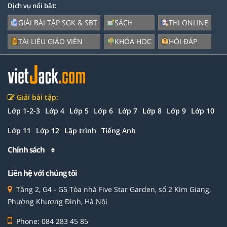
Dịch vụ nổi bật:
GIẢI BÀI TẬP SGK & SBT
SÁCH
THI ONLINE
TÀI LIỆU GIÁO VIÊN
KHÓA HỌC
HỎI ĐÁP
Giải bài tập:
Lớp 1-2-3
Lớp 4
Lớp 5
Lớp 6
Lớp 7
Lớp 8
Lớp 9
Lớp 10
Lớp 11
Lớp 12
Lập trình
Tiếng Anh
Chính sách
Liên hệ với chúng tôi
Tầng 2, G4 - G5 Tòa nhà Five Star Garden, số 2 Kim Giang,
Phường Khương Đình, Hà Nội
Phone: 084 283 45 85