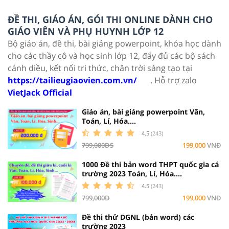
ĐỀ THI, GIÁO ÁN, GÓI THI ONLINE DÀNH CHO
GIÁO VIÊN VÀ PHỤ HUYNH LỚP 12
Bộ giáo án, đề thi, bài giảng powerpoint, khóa học dành
cho các thầy cô và học sinh lớp 12, đẩy đủ các bộ sách
cánh diều, kết nối tri thức, chân trời sáng tạo tại
https://tailieugiaovien.com.vn/
. Hỗ trợ zalo
VietJack Official
Giáo án, bài giảng powerpoint Văn,
Toán, Lí, Hóa....
4.5
(243)
799,000ĐS
199,000
VNĐ
1000 Đề thi bản word THPT quốc gia cá
trường 2023 Toán, Lí, Hóa....
4.5
(243)
799,000Đ
199,000
VNĐ
Đề thi thử DGNL (bản word) các
trường 2023