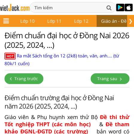
❯
ớp 9
Lớp 10
Lớp 11
Lớp 12
Giáo án - Đề thi
Điểm chuẩn đại học ở Đồng Nai 2026
(2025, 2024, ...)
Ra mắt Sách tổng ôn 12 (2k8) toán, văn, anh.... (từ
HOT
80k/1 cuốn)
Trang trước
Trang sau
Điểm chuẩn trường đại học ở Đồng Nai
năm 2026 (2025, 2024, ...)
Giáo viên & Phụ huynh xem thử Bộ
Đề thi thử
Tốt nghiệp THPT (các môn học)
&
Đề tham
khảo ĐGNL-ĐGTD (các trường)
bản word có