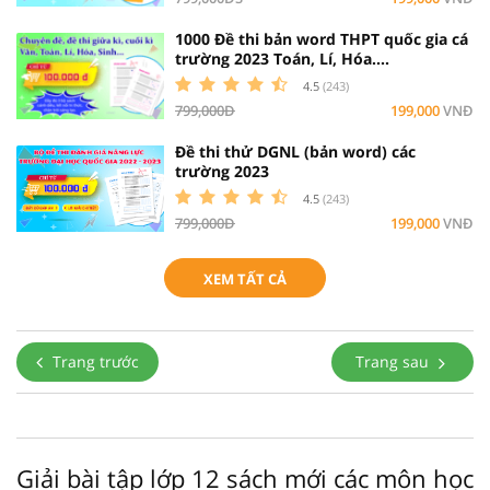
1000 Đề thi bản word THPT quốc gia cá
trường 2023 Toán, Lí, Hóa....
4.5
(243)
799,000Đ
199,000
VNĐ
Đề thi thử DGNL (bản word) các
trường 2023
4.5
(243)
799,000Đ
199,000
VNĐ
XEM TẤT CẢ
Trang trước
Trang sau
Giải bài tập lớp 12 sách mới các môn học