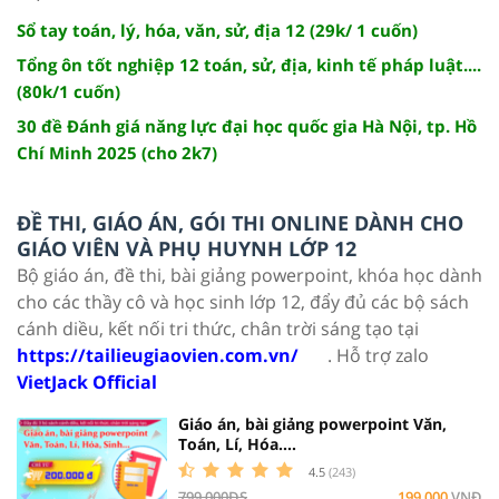
Sổ tay toán, lý, hóa, văn, sử, địa 12 (29k/ 1 cuốn)
Tổng ôn tốt nghiệp 12 toán, sử, địa, kinh tế pháp luật....
(80k/1 cuốn)
30 đề Đánh giá năng lực đại học quốc gia Hà Nội, tp. Hồ
Chí Minh 2025 (cho 2k7)
ĐỀ THI, GIÁO ÁN, GÓI THI ONLINE DÀNH CHO
GIÁO VIÊN VÀ PHỤ HUYNH LỚP 12
Bộ giáo án, đề thi, bài giảng powerpoint, khóa học dành
cho các thầy cô và học sinh lớp 12, đẩy đủ các bộ sách
cánh diều, kết nối tri thức, chân trời sáng tạo tại
https://tailieugiaovien.com.vn/
. Hỗ trợ zalo
VietJack Official
Giáo án, bài giảng powerpoint Văn,
Toán, Lí, Hóa....
4.5
(243)
799,000ĐS
199,000
VNĐ