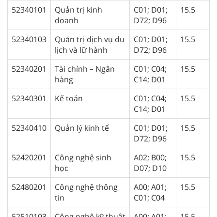
52340101
Quản trị kinh
C01; D01;
15.5
doanh
D72; D96
52340103
Quản trị dịch vụ du
C01; D01;
15.5
lịch và lữ hành
D72; D96
52340201
Tài chính – Ngân
C01; C04;
15.5
hàng
C14; D01
52340301
Kế toán
C01; C04;
15.5
C14; D01
52340410
Quản lý kinh tế
C01; D01;
15.5
D72; D96
52420201
Công nghệ sinh
A02; B00;
15.5
học
D07; D10
52480201
Công nghệ thông
A00; A01;
15.5
tin
C01; C04
52510103
Công nghệ kỹ thuật
A00; A01;
15.5