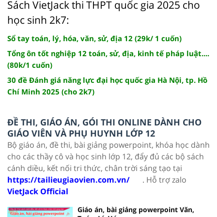
Sách VietJack thi THPT quốc gia 2025 cho
học sinh 2k7:
Sổ tay toán, lý, hóa, văn, sử, địa 12 (29k/ 1 cuốn)
Tổng ôn tốt nghiệp 12 toán, sử, địa, kinh tế pháp luật....
(80k/1 cuốn)
30 đề Đánh giá năng lực đại học quốc gia Hà Nội, tp. Hồ
Chí Minh 2025 (cho 2k7)
ĐỀ THI, GIÁO ÁN, GÓI THI ONLINE DÀNH CHO
GIÁO VIÊN VÀ PHỤ HUYNH LỚP 12
Bộ giáo án, đề thi, bài giảng powerpoint, khóa học dành
cho các thầy cô và học sinh lớp 12, đẩy đủ các bộ sách
cánh diều, kết nối tri thức, chân trời sáng tạo tại
https://tailieugiaovien.com.vn/
. Hỗ trợ zalo
VietJack Official
Giáo án, bài giảng powerpoint Văn,