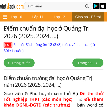
9
Lớp 10
Lớp 11
Lớp 12
Giáo án - Đề thi
Điểm chuẩn đại học ở Quảng Trị
2026 (2025, 2024, ...)
Ra mắt Sách tổng ôn 12 (2k8) toán, văn, anh.... (từ
HOT
80k/1 cuốn)
Trang trước
Trang sau
Điểm chuẩn trường đại học ở Quảng Trị
năm 2026 (2025, 2024, ...)
Giáo viên & Phụ huynh xem thử Bộ
Đề thi thử
Tốt nghiệp THPT (các môn học)
&
Đề tham
khảo ĐGNL-ĐGTD (các trường)
bản word có