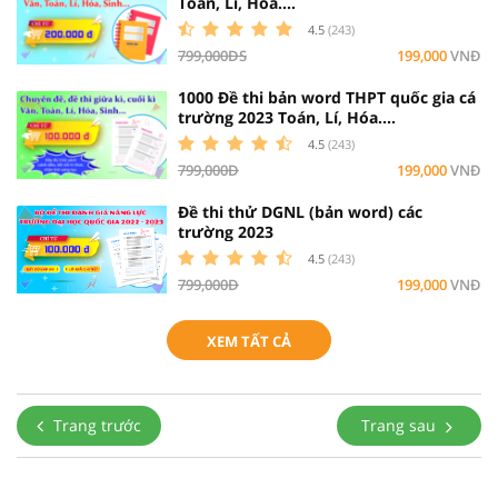
Toán, Lí, Hóa....
4.5
(243)
799,000ĐS
199,000
VNĐ
1000 Đề thi bản word THPT quốc gia cá
trường 2023 Toán, Lí, Hóa....
4.5
(243)
799,000Đ
199,000
VNĐ
Đề thi thử DGNL (bản word) các
trường 2023
4.5
(243)
799,000Đ
199,000
VNĐ
XEM TẤT CẢ
Trang trước
Trang sau