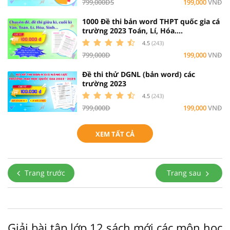
799,000ĐS
199,000
VNĐ
1000 Đề thi bản word THPT quốc gia cá
trường 2023 Toán, Lí, Hóa....
4.5
(243)
799,000Đ
199,000
VNĐ
Đề thi thử DGNL (bản word) các
trường 2023
4.5
(243)
799,000Đ
199,000
VNĐ
XEM TẤT CẢ
Trang trước
Trang sau
Giải bài tập lớp 12 sách mới các môn học