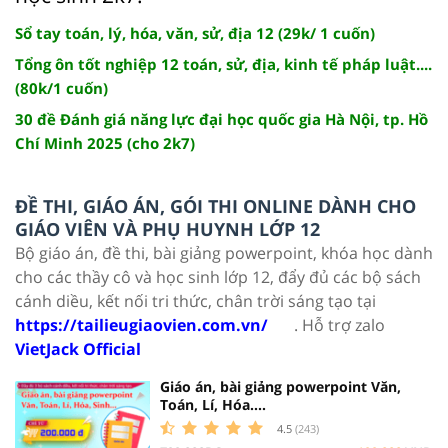
Sổ tay toán, lý, hóa, văn, sử, địa 12 (29k/ 1 cuốn)
Tổng ôn tốt nghiệp 12 toán, sử, địa, kinh tế pháp luật....
(80k/1 cuốn)
30 đề Đánh giá năng lực đại học quốc gia Hà Nội, tp. Hồ
Chí Minh 2025 (cho 2k7)
ĐỀ THI, GIÁO ÁN, GÓI THI ONLINE DÀNH CHO
GIÁO VIÊN VÀ PHỤ HUYNH LỚP 12
Bộ giáo án, đề thi, bài giảng powerpoint, khóa học dành
cho các thầy cô và học sinh lớp 12, đẩy đủ các bộ sách
cánh diều, kết nối tri thức, chân trời sáng tạo tại
https://tailieugiaovien.com.vn/
. Hỗ trợ zalo
VietJack Official
Giáo án, bài giảng powerpoint Văn,
Toán, Lí, Hóa....
4.5
(243)