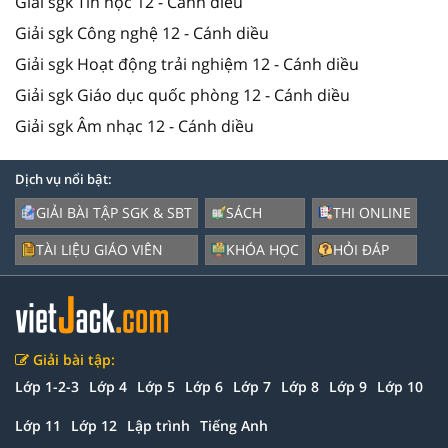
Giải sgk Tin học 12 - Cánh diều
Giải sgk Công nghệ 12 - Cánh diều
Giải sgk Hoạt động trải nghiệm 12 - Cánh diều
Giải sgk Giáo dục quốc phòng 12 - Cánh diều
Giải sgk Âm nhạc 12 - Cánh diều
Dịch vụ nổi bật:
GIẢI BÀI TẬP SGK & SBT
SÁCH
THI ONLINE
TÀI LIỆU GIÁO VIÊN
KHÓA HỌC
HỎI ĐÁP
Giải bài tập:
Lớp 1-2-3
Lớp 4
Lớp 5
Lớp 6
Lớp 7
Lớp 8
Lớp 9
Lớp 10
Lớp 11
Lớp 12
Lập trình
Tiếng Anh