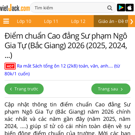
❯
 9
Lớp 10
Lớp 11
Lớp 12
Giáo án - Đề thi
Điểm chuẩn Cao đẳng Sư phạm Ngô
Gia Tự (Bắc Giang) 2026 (2025, 2024,
...)
Ra mắt Sách tổng ôn 12 (2k8) toán, văn, anh.... (từ
HOT
80k/1 cuốn)
Trang trước
Trang sau
Cập nhật thông tin điểm chuẩn Cao đẳng Sư
phạm Ngô Gia Tự (Bắc Giang) năm 2026 chính
xác nhất và các năm gần đây (năm 2025, năm
2024, ....) giúp sĩ tử có cái nhìn toàn diện về sự
biến động điểm chuẩn của trường. Mời các bạn