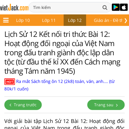
❯
 9
Lớp 10
Lớp 11
Lớp 12
Giáo án - Đề thi
Lịch Sử 12 Kết nối tri thức Bài 12:
Hoạt động đối ngoại của Việt Nam
trong đấu tranh giành độc lập dân
tộc (từ đầu thế kỉ XX đến Cách mạng
tháng Tám năm 1945)
Ra mắt Sách tổng ôn 12 (2k8) toán, văn, anh.... (từ
HOT
80k/1 cuốn)
Trang trước
Trang sau
Với giải bài tập Lịch Sử 12 Bài 12: Hoạt động đối
ngoại của Việt Nam trong đấu tranh giành độc