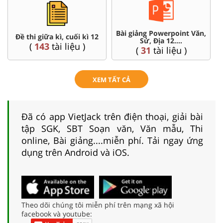
Bài giảng Powerpoint Văn,
C
Đề thi giữa kì, cuối kì 12
Sử, Địa 12....
(
143
tài liệu )
(
31
tài liệu )
XEM TẤT CẢ
Đã có app VietJack trên điện thoại, giải bài
tập SGK, SBT Soạn văn, Văn mẫu, Thi
online, Bài giảng....miễn phí. Tải ngay ứng
dụng trên Android và iOS.
Theo dõi chúng tôi miễn phí trên mạng xã hội
facebook và youtube: