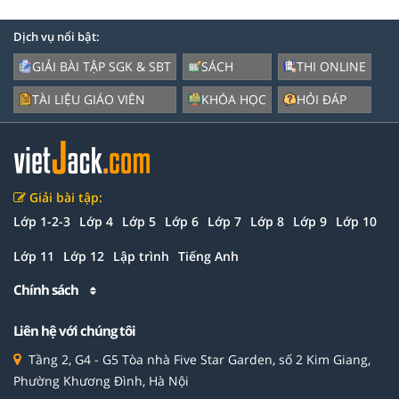
Dịch vụ nổi bật:
GIẢI BÀI TẬP SGK & SBT
SÁCH
THI ONLINE
TÀI LIỆU GIÁO VIÊN
KHÓA HỌC
HỎI ĐÁP
Giải bài tập:
Lớp 1-2-3
Lớp 4
Lớp 5
Lớp 6
Lớp 7
Lớp 8
Lớp 9
Lớp 10
Lớp 11
Lớp 12
Lập trình
Tiếng Anh
Chính sách
Liên hệ với chúng tôi
Tầng 2, G4 - G5 Tòa nhà Five Star Garden, số 2 Kim Giang,
Phường Khương Đình, Hà Nội