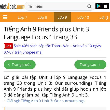
❯
ớp 6
Lớp 7
Lớp 8
Lớp 9
Lớp 10
Lớp 1
Tiếng Anh 9 Friends plus Unit 3
Language Focus 1 trang 33
Sale 40% sách cấp tốc Toán - Văn - Anh vào 10 ngày
HOT
07-07 trên Shopee mall
Trang trước
Trang sau
Lời giải bài tập Unit 3 lớp 9 Language Focus 1
trang 33 trong Unit 3: Our surroundings Tiếng
Anh 9 Friends plus hay, chi tiết giúp học sinh lớp
9 dễ dàng làm bài tập Tiếng Anh 9 Unit 3.
Giải sgk Tiếng Anh 9 Unit 3: Our surroundings