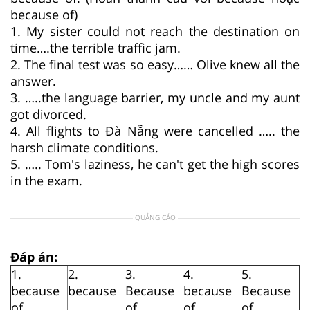
because of)
1. My sister could not reach the destination on
time….the terrible traffic jam.
2. The final test was so easy…… Olive knew all the
answer.
3. …..the language barrier, my uncle and my aunt
got divorced.
4. All flights to Đà Nẵng were cancelled ….. the
harsh climate conditions.
5. ….. Tom's laziness, he can't get the high scores
in the exam.
QUẢNG CÁO
Đáp án:
1.
2.
3.
4.
5.
because
because
Because
because
Because
of
of
of
of