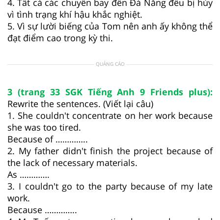
4. Tất cả các chuyến bay đến Đà Nẵng đều bị hủy
vì tình trạng khí hậu khắc nghiệt.
5. Vì sự lười biếng của Tom nên anh ấy không thể
đạt điểm cao trong kỳ thi.
QUẢNG CÁO
3 (trang 33 SGK Tiếng Anh 9 Friends plus):
Rewrite the sentences. (Viết lại câu)
1. She couldn't concentrate on her work because
she was too tired.
Because of …………..
2. My father didn't finish the project because of
the lack of necessary materials.
As ………….
3. I couldn't go to the party because of my late
work.
Because …………..