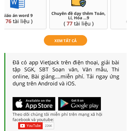
Chuyên đề dạy thêm Toán,
Đề thi HSG 9
Lí, Hóa ...9
(
9
tài liệu )
(
77
tài liệu )
XEM TẤT CẢ
Đã có app VietJack trên điện thoại, giải bài
tập SGK, SBT Soạn văn, Văn mẫu, Thi
online, Bài giảng....miễn phí. Tải ngay ứng
dụng trên Android và iOS.
Theo dõi chúng tôi miễn phí trên mạng xã hội
facebook và youtube: