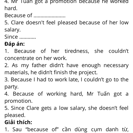
4. Mr Tuấn got a promotion because he worked
hard.
Because of …………………..
5. Clare doesn't feel pleased because of her low
salary.
Since …………
Đáp án:
1. Because of her tiredness, she couldn’t
concentrate on her work.
2. As my father didn’t have enough necessary
materials, he didn’t finish the project.
3. Because I had to work late, I couldn’t go to the
party.
4. Because of working hard, Mr Tuấn got a
promotion.
5. Since Clare gets a low salary, she doesn’t feel
pleased.
Giải thích:
1. Sau “because of” cần dùng cụm danh từ,