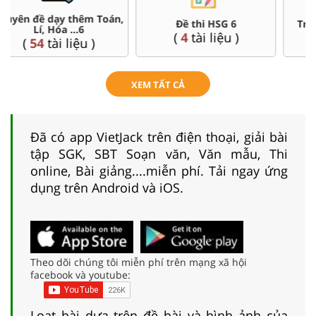
Đề thi HSG 6
Trắc nghiệm đúng sai 6
(
4
tài liệu )
(
26
tài liệu )
XEM TẤT CẢ
Đã có app VietJack trên điện thoại, giải bài
tập SGK, SBT Soạn văn, Văn mẫu, Thi
online, Bài giảng....miễn phí. Tải ngay ứng
dụng trên Android và iOS.
Theo dõi chúng tôi miễn phí trên mạng xã hội
facebook và youtube:
Loạt bài dựa trên đề bài và hình ảnh của