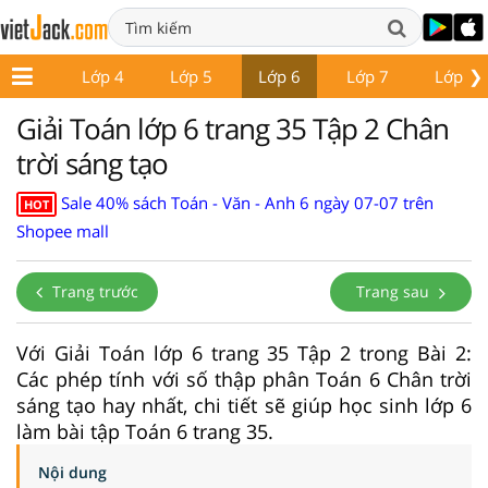
❯
Lớp 3
Lớp 4
Lớp 5
Lớp 6
Lớp 7
Lớp 8
Giải Toán lớp 6 trang 35 Tập 2 Chân
trời sáng tạo
Sale 40% sách Toán - Văn - Anh 6 ngày 07-07 trên
HOT
Shopee mall
Trang trước
Trang sau
Với Giải Toán lớp 6 trang 35 Tập 2 trong Bài 2:
Các phép tính với số thập phân Toán 6 Chân trời
sáng tạo hay nhất, chi tiết sẽ giúp học sinh lớp 6
làm bài tập Toán 6 trang 35.
Nội dung