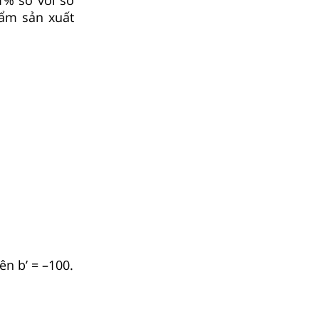
ẩm sản xuất
ên b’ = –100.