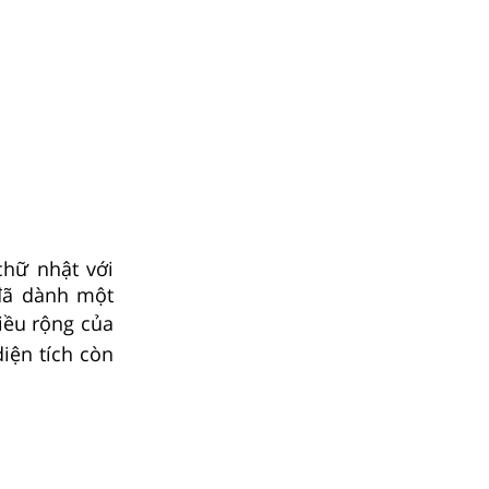
hữ nhật với
đã dành một
iều rộng của
iện tích còn