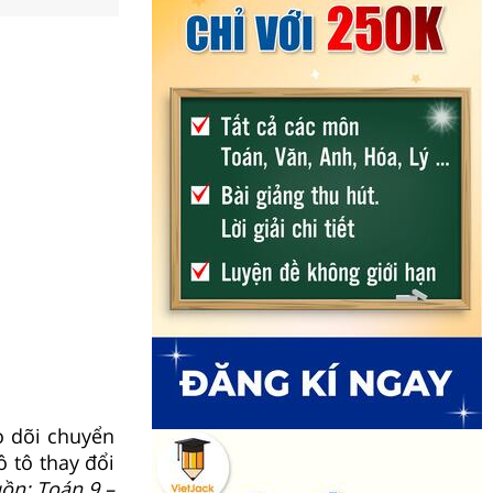
o dõi chuyển
ô tô thay đổi
ồn: Toán 9 –