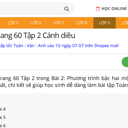
HỌC ONLINE
LỚP 5
LỚP 6
LỚP 7
LỚP 8
LỚP 9
LỚ
trang 60 Tập 2 Cánh diều
cấp tốc Toán - Văn - Anh vào 10 ngày 07-07 trên Shopee mall
trang 60 Tập 2 trong Bài 2: Phương trình bậc hai m
t, chi tiết sẽ giúp học sinh dễ dàng làm bài tập Toán
i 4
i 5
i 6