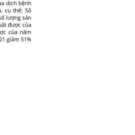
ủa dịch bệnh
 cụ thể: Số
số lượng sản
uất được của
ược của năm
021 giảm 51%