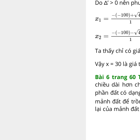
Do ∆’ > 0 nên ph
x
1
=
−
−
100
+
4
√
−
(
−
100
)
+
=
x
1
1
x
2
=
−
−
100
−
4
√
−
(
−
100
)
−
=
x
2
1
Ta thấy chỉ có giá
Vậy x = 30 là giá 
Bài 6 trang 60 
chiều dài hơn c
phần đất có dạn
mảnh đất để trồn
lại của mảnh đất