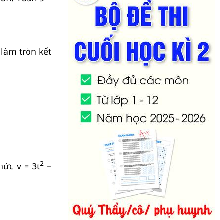
 làm tròn kết
2
hức v = 3t
–