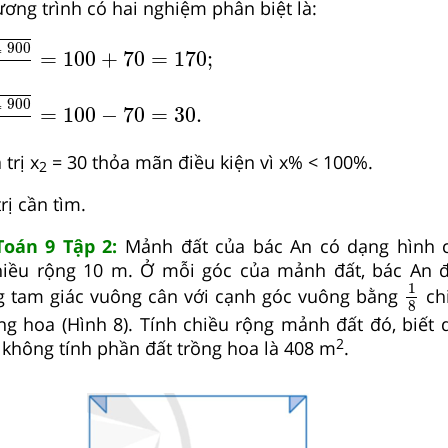
ương trình có hai nghiệm phân biệt là:
900
1
=
100
+
70
=
170
;
4
900
=
100
+
70
=
170
;
900
1
=
100
−
70
=
30.
4
900
=
100
−
70
=
30.
 trị x
= 30 thỏa mãn điều kiện vì x% < 100%.
2
trị cần tìm.
Toán 9 Tập 2:
Mảnh đất của bác An có dạng hình c
hiều rộng 10 m. Ở mỗi góc của mảnh đất, bác An 
1
8
1
g tam giác vuông cân với cạnh góc vuông bằng
ch
8
g hoa (Hình 8). Tính chiều rộng mảnh đất đó, biết d
2
 không tính phần đất trồng hoa là 408 m
.