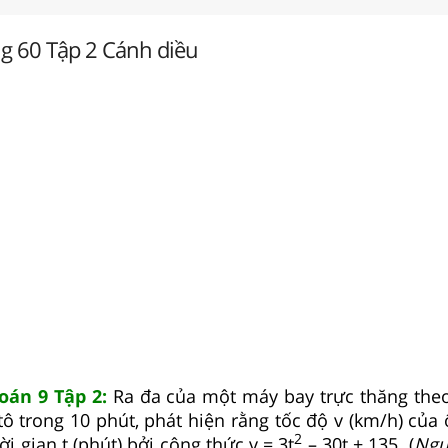
ng 60 Tập 2 Cánh diều
Toán 9 Tập 2:
Ra đa của một máy bay trực thăng the
ô trong 10 phút, phát hiện rằng tốc độ v (km/h) của 
2
i gian t (phút) bởi công thức v = 3t
– 30t + 135. (
Ngu