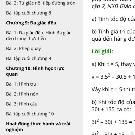
Bài 2: Tứ giác nội tiếp đường tròn
tập 2, NXB Giáo 
Bài tập cuối chương 8
a) Tính tốc độ của
Chương 9: Đa giác đều
b) Tính giá trị c
Bài 1: Đa giác đều. Hình đa giác
quả đến hàng đơn
đều trong thực tiễn
Bài 2: Phép quay
Lời giải:
Bài tập cuối chương 9
a) Khi t = 5, thay
Chương 10: Hình học trực
quan
2
v = 3.5
– 30.5 + 
Bài 1: Hình trụ
Vậy khi t = 5 thì 
Bài 2: Hình nón
b) Khi tốc độ củ
Bài 3: Hình cầu
30t + 135, ta có:
Bài tập cuối chương 10
2
3t
– 30t + 135 = 
Hoạt động thực hành và trải
nghiệm
2
3t
– 30t + 15 = 0