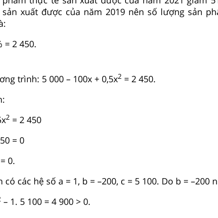
 sản xuất được của năm 2019 nên số lượng sản ph
à:
 = 2 450.
2
ơng trình: 5 000 – 100x + 0,5x
= 2 450.
h:
2
5x
= 2 450
50 = 0
= 0.
 có các hệ số a = 1, b = –200, c = 5 100. Do b = –200 n
2
– 1. 5 100 = 4 900 > 0.