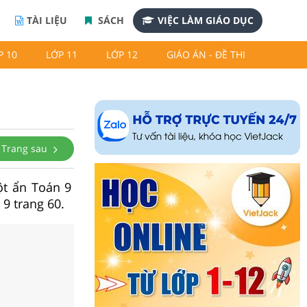
TÀI LIỆU
SÁCH
VIỆC LÀM GIÁO DỤC
P 10
LỚP 11
LỚP 12
GIÁO ÁN - ĐỀ THI
Trang sau
ột ẩn Toán 9
 9 trang 60.