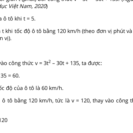
dục Việt Nam, 2020
)
 ô tô khi t = 5.
ủa t khi tốc độ ô tô bằng 120 km/h (theo đơn vị phút và
 vị).
2
 vào công thức v = 3t
– 30t + 135, ta được:
135 = 60.
tốc độ của ô tô là 60 km/h.
a ô tô bằng 120 km/h, tức là v = 120, thay vào công t
120