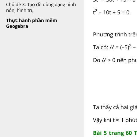
Chủ đề 3: Tạo đồ dùng dạng hình
nón, hình trụ
2
t
– 10t + 5 = 0.
Thực hành phần mềm
Geogebra
Phương trình trên
2
Ta có: ∆’ = (–5)
– 
Do ∆’ > 0 nên phư
Ta thấy cả hai giá
Vậy khi t ≈ 1 phú
Bài 5 trang 60 