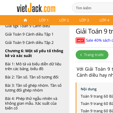
Toán 9 Cánh diều
LỚP 1
LỚP 2
LỚP 3
LỚP 4
Giải sgk Toán 9 Cánh diều
Giải Toán 9 
Giải Toán 9 Cánh diều Tập 1
Sale 40% sách 
HOT
Giải Toán 9 Cánh diều Tập 2
Chương 6: Một số yếu tố thống
Trang trước
kê và xác suất
Bài 1: Mô tả và biểu diễn dữ liệu
Với Giải Toán 9 
trên các bảng, biểu đồ
Cánh diều hay nhấ
Bài 2: Tần số. Tần số tương đối
Bài 3: Tần số ghép nhóm. Tần số
Nội dung
tương đối ghép nhóm
Toán 9 trang 60 Bà
Bài 4: Phép thử ngẫu nhiên và
không gian mẫu. Xác suất của
Toán 9 trang 60 Bà
biến cố
Toán 9 trang 60 Bà