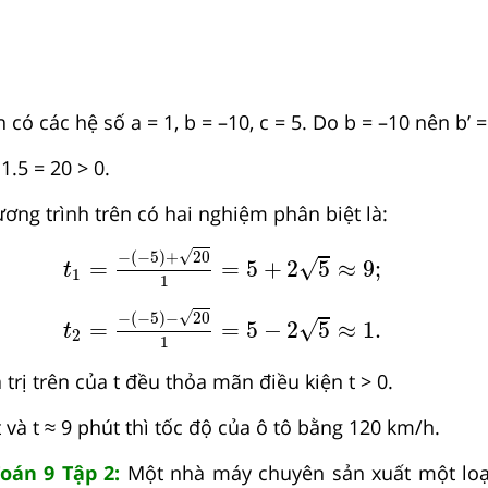
 có các hệ số a = 1, b = –10, c = 5. Do b = –10 nên b’ =
1.5 = 20 > 0.
ơng trình trên có hai nghiệm phân biệt là:
t
1
=
−
−
5
+
20
1
=
5
+
2
5
≈
9
;
√
−
(
−
5
)
+
20
√
=
=
5
+
2
5
≈
9
;
t
1
1
t
2
=
−
−
5
−
20
1
=
5
−
2
5
≈
1.
√
−
(
−
5
)
−
20
√
=
=
5
−
2
5
≈
1.
t
2
1
 trị trên của t đều thỏa mãn điều kiện t > 0.
t và t ≈ 9 phút thì tốc độ của ô tô bằng 120 km/h.
Toán 9 Tập 2:
Một nhà máy chuyên sản xuất một lo