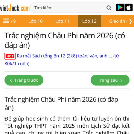
❯
Lớp 9
Lớp 10
Lớp 11
Lớp 12
Giáo án - Đề
Trắc nghiệm Châu Phi năm 2026 (có
đáp án)
Ra mắt Sách tổng ôn 12 (2k8) toán, văn, anh.... (từ
HOT
80k/1 cuốn)
Trang trước
Trang sau
Trắc nghiệm Châu Phi năm 2026 (có đáp
án)
Để giúp học sinh có thêm tài liệu tự luyện ôn thi
Tốt nghiệp THPT năm 2025 môn Lịch Sử đạt kết
quả cao, chúng tôi biên soạn Trắc nghiệm Châu