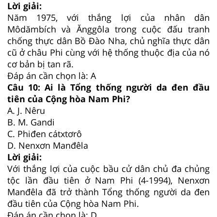
Lời giải:
Năm 1975, với thắng lợi của nhân dân
Môdămbích và Ănggôla trong cuộc đấu tranh
chống thực dân Bồ Đào Nha, chủ nghĩa thực dân
cũ ở châu Phi cùng với hệ thống thuộc địa của nó
cơ bản bị tan rã.
Đáp án cần chọn là: A
Câu 10:
Ai là Tổng thống người da đen đầu
tiên của Cộng hòa Nam Phi?
A.
J. Nêru
B.
M. Gandi
C.
Phiđen cátxtơrô
D.
Nenxơn Manđêla
Lời giải:
Với thắng lợi của cuộc bầu cử dân chủ đa chủng
tộc lần đầu tiên ở Nam Phi (4-1994), Nenxơn
Manđêla đã trở thành Tổng thống người da đen
đầu tiên của Cộng hòa Nam Phi.
Đáp án cần chọn là: D