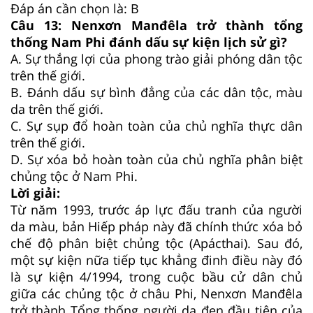
Đáp án cần chọn là: B
Câu 13:
Nenxơn Manđêla trở thành tổng
thống Nam Phi đánh dấu sự kiện lịch sử gì?
A.
Sự thắng lợi của phong trào giải phóng dân tộc
trên thế giới.
B.
Đánh dấu sự bình đẳng của các dân tộc, màu
da trên thế giới.
C.
Sự sụp đổ hoàn toàn của chủ nghĩa thực dân
trên thế giới.
D.
Sự xóa bỏ hoàn toàn của chủ nghĩa phân biệt
chủng tộc ở Nam Phi.
Lời giải:
Từ năm 1993, trước áp lực đấu tranh của người
da màu, bản Hiếp pháp này đã chính thức xóa bỏ
chế độ phân biệt chủng tộc (Apácthai). Sau đó,
một sự kiện nữa tiếp tục khẳng đinh điều này đó
là sự kiện 4/1994, trong cuộc bầu cử dân chủ
giữa các chủng tộc ở châu Phi, Nenxơn Manđêla
trở thành Tổng thống người da đen đầu tiên của