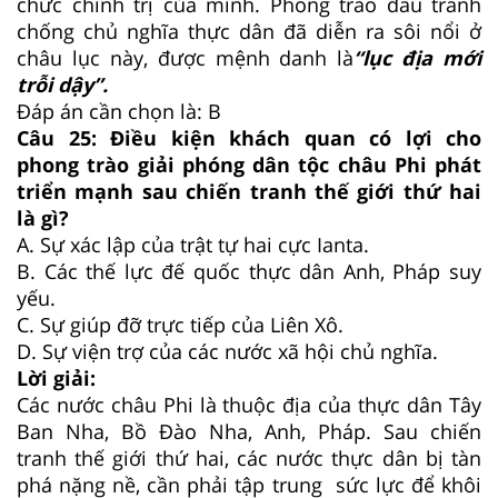
chức chính trị của mình. Phong trào đấu tranh
chống chủ nghĩa thực dân đã diễn ra sôi nổi ở
châu lục này, được mệnh danh là
“lục địa mới
trỗi dậy”.
Đáp án cần chọn là: B
Câu 25:
Điều kiện khách quan có lợi cho
phong trào giải phóng dân tộc châu Phi phát
triển mạnh sau chiến tranh thế giới thứ hai
là gì?
A.
Sự xác lập của trật tự hai cực Ianta.
B.
Các thế lực đế quốc thực dân Anh, Pháp suy
yếu.
C.
Sự giúp đỡ trực tiếp của Liên Xô.
D.
Sự viện trợ của các nước xã hội chủ nghĩa.
Lời giải:
Các nước châu Phi là thuộc địa của thực dân Tây
Ban Nha, Bồ Đào Nha, Anh, Pháp. Sau chiến
tranh thế giới thứ hai, các nước thực dân bị tàn
phá nặng nề, cần phải tập trung sức lực để khôi