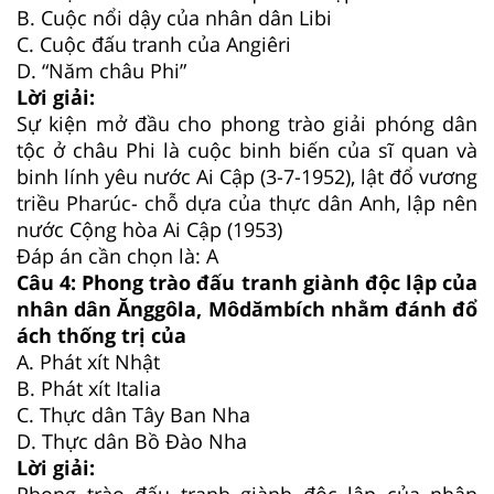
B.
Cuộc nổi dậy của nhân dân Libi
C.
Cuộc đấu tranh của Angiêri
D.
“Năm châu Phi”
Lời giải:
Sự kiện mở đầu cho phong trào giải phóng dân
tộc ở châu Phi là cuộc binh biến của sĩ quan và
binh lính yêu nước Ai Cập (3-7-1952), lật đổ vương
triều Pharúc- chỗ dựa của thực dân Anh, lập nên
nước Cộng hòa Ai Cập (1953)
Đáp án cần chọn là: A
Câu 4:
Phong trào đấu tranh giành độc lập của
nhân dân Ănggôla, Môdămbích nhằm đánh đổ
ách thống trị của
A.
Phát xít Nhật
B.
Phát xít Italia
C.
Thực dân Tây Ban Nha
D.
Thực dân Bồ Đào Nha
Lời giải:
Phong trào đấu tranh giành độc lập của nhân