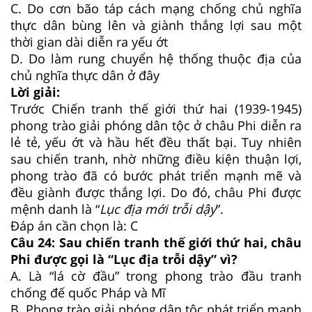
C.
Do cơn bão táp cách mạng chống chủ nghĩa
thực dân bùng lên và giành thắng lợi sau một
thời gian dài diễn ra yếu ớt
D.
Do làm rung chuyển hệ thống thuộc địa của
chủ nghĩa thực dân ở đây
Lời giải:
Trước Chiến tranh thế giới thứ hai (1939-1945)
phong trào giải phóng dân tộc ở châu Phi diễn ra
lẻ tẻ, yếu ớt và hầu hết đều thất bại. Tuy nhiên
sau chiến tranh, nhờ những điều kiện thuận lợi,
phong trào đã có bước phát triển mạnh mẽ và
đều giành được thắng lợi. Do đó, châu Phi được
mệnh danh là “
Lục địa mới trỗi dậy
”.
Đáp án cần chọn là: C
Câu 24:
Sau chiến tranh thế giới thứ hai, châu
Phi được gọi là “Lục địa trỗi dậy” vì?
A.
Là “lá cờ đầu” trong phong trào đầu tranh
chống đế quốc Pháp và Mĩ
B.
Phong trào giải phóng dân tộc phát triển mạnh