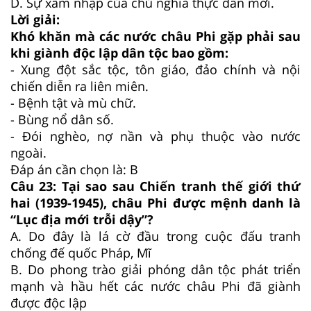
D.
Sự xâm nhập của chủ nghĩa thực dân mới.
Lời giải:
Khó khăn mà các nước châu Phi gặp phải sau
khi giành độc lập dân tộc bao gồm:
- Xung đột sắc tộc, tôn giáo, đảo chính và nội
chiến diễn ra liên miên.
- Bệnh tật và mù chữ.
- Bùng nổ dân số.
- Đói nghèo, nợ nần và phụ thuộc vào nước
ngoài.
Đáp án cần chọn là: B
Câu 23:
Tại sao sau Chiến tranh thế giới thứ
hai (1939-1945), châu Phi được mệnh danh là
“Lục địa mới trỗi dậy”?
A.
Do đây là lá cờ đầu trong cuộc đấu tranh
chống đế quốc Pháp, Mĩ
B.
Do phong trào giải phóng dân tộc phát triển
mạnh và hầu hết các nước châu Phi đã giành
được độc lập