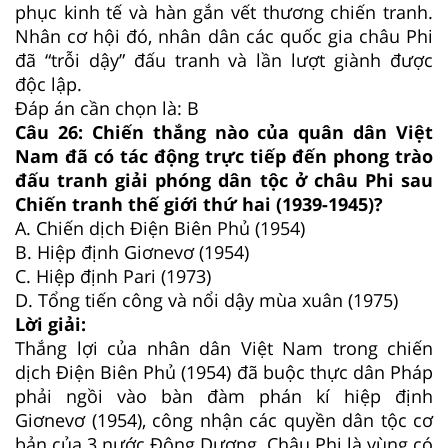
phục kinh tế và hàn gắn vết thương chiến tranh.
Nhân cơ hội đó, nhân dân các quốc gia châu Phi
đã “trỗi dậy” đấu tranh và lần lượt giành được
độc lập.
Đáp án cần chọn là: B
Câu 26:
Chiến thắng nào của quân dân Việt
Nam đã có tác động trực tiếp đến phong trào
đấu tranh giải phóng dân tộc ở châu Phi sau
Chiến tranh thế giới thứ hai (1939-1945)?
A.
Chiến dịch Điện Biên Phủ (1954)
B.
Hiệp định Giơnevơ (1954)
C.
Hiệp định Pari (1973)
D.
Tổng tiến công và nổi dậy mùa xuân (1975)
Lời giải:
Thắng lợi của nhân dân Việt Nam trong chiến
dịch Điện Biên Phủ (1954) đã buộc thực dân Pháp
phải ngồi vào bàn đàm phán kí hiệp định
Giơnevơ (1954), công nhận các quyền dân tộc cơ
bản của 3 nước Đông Dương. Châu Phi là vùng có