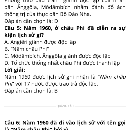
dân Ănggôla, Môdămbích nhằm đánh đổ ách
thống trị của thực dân Bồ Đào Nha.
Đáp án cần chọn là: D
Câu 5:
Năm 1960, ở châu Phi đã diễn ra sự
kiện lịch sử gì?
A.
Angiêri giành được độc lâp
B.
“Năm châu Phi”
C.
Môdămbích, Ănggôla giành được độc lập
D.
Tổ chức thống nhất châu Phi được thành lập
Lời giải:
Năm 1960 được lịch sử ghi nhận là “
Năm châu
Phi
” với 17 nước được trao trả độc lập.
Đáp án cần chọn là: B
QUẢNG CÁO
Câu 6:
Năm 1960 đã đi vào lịch sử với tên gọi
là “Năm châu Phi” bởi vì