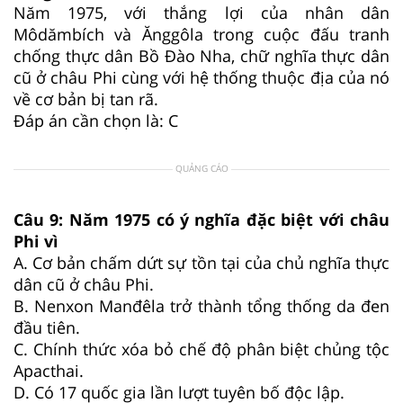
Năm 1975, với thắng lợi của nhân dân
Môdămbích và Ănggôla trong cuộc đấu tranh
chống thực dân Bồ Đào Nha, chữ nghĩa thực dân
cũ ở châu Phi cùng với hệ thống thuộc địa của nó
về cơ bản bị tan rã.
Đáp án cần chọn là: C
QUẢNG CÁO
Câu 9:
Năm 1975 có ý nghĩa đặc biệt với châu
Phi vì
A.
Cơ bản chấm dứt sự tồn tại của chủ nghĩa thực
dân cũ ở châu Phi.
B.
Nenxon Manđêla trở thành tổng thống da đen
đầu tiên.
C.
Chính thức xóa bỏ chế độ phân biệt chủng tộc
Apacthai.
D.
Có 17 quốc gia lần lượt tuyên bố độc lập.