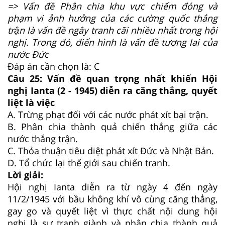
=> Vấn đề Phân chia khu vực chiếm đóng và
phạm vi ảnh hưởng của các cường quốc thắng
trận là vấn đề ngây tranh cãi nhiều nhất trong hội
nghị. Trong đó, điển hình là vấn đề tương lai của
nước Đức
Đáp án cần chọn là: C
Câu 25: Vấn đề quan trọng nhất khiến Hội
nghị Ianta (2 - 1945) diễn ra căng thẳng, quyết
liệt là việc
A. Trừng phạt đối với các nước phát xít bại trận.
B. Phân chia thành quả chiến thắng giữa các
nước thắng trận.
C. Thỏa thuận tiêu diệt phát xít Đức và Nhật Bản.
D. Tổ chức lại thế giới sau chiến tranh.
Lời giải:
Hội nghị Ianta diễn ra từ ngày 4 đến ngày
11/2/1945 với bầu không khí vô cùng căng thẳng,
gay go và quyết liệt vì thực chất nội dung hội
nghị là sự tranh giành và phân chia thành quả