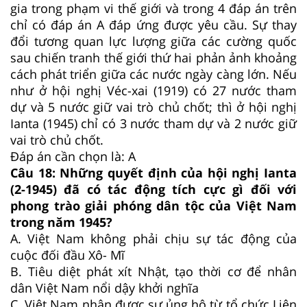
gia trong phạm vi thế giới và trong 4 đáp án trên
chỉ có đáp án A đáp ứng được yêu cầu. Sự thay
đổi tương quan lực lượng giữa các cường quốc
sau chiến tranh thế giới thứ hai phản ảnh khoảng
cách phát triển giữa các nước ngày càng lớn. Nếu
như ở hội nghị Véc-xai (1919) có 27 nước tham
dự và 5 nước giữ vai trò chủ chốt; thì ở hội nghị
Ianta (1945) chỉ có 3 nước tham dự và 2 nước giữ
vai trò chủ chốt.
Đáp án cần chọn là: A
Câu 18: Những quyết định của hội nghị Ianta
(2-1945) đã có tác động tích cực gì đối với
phong trào giải phóng dân tộc của Việt Nam
trong năm 1945?
A. Việt Nam không phải chịu sự tác động của
cuộc đối đầu Xô- Mĩ
B. Tiêu diệt phát xít Nhật, tạo thời cơ để nhân
dân Việt Nam nổi dậy khởi nghĩa
C. Việt Nam nhận được sự ủng hộ từ tổ chức Liên