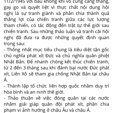
11/2/1945 với bầu không khí vô cùng căng thẳng,
gay go và quyết liệt vì thực chất nội dung hội
nghị là sự tranh giành và phân chia thành quả
thắng lợi của chiến tranh giữa các lực lượng
tham chiến, có tác động đến trật tự thế giới sau
chiến tranh. Sau những thảo luận và tranh cãi hội
nghị đã đưa ra được những quyết định quan
trọng sau:
- Thống nhất mục tiêu chung là tiêu diệt tận gốc
chủ nghĩa phát xít Đức và chủ nghĩa quân phiệt
Nhật Bản. Để nhanh chóng kết thúc chiến tranh,
từ 2 đến 3 tháng sau khi đánh bại nước Đức phát
xít, Liên Xô sẽ tham gia chống Nhật Bản tại châu
Á.
- Thành lập tổ chức liên hợp quốc nhằm duy trì
hòa bình và an ninh thế giới.
- Thảo thuận về việc đóng quân tại các nước
nhằm giải giáp quân đội phát xít, phân chia
phạm vi ảnh hưởng ở châu Âu và châu Á.