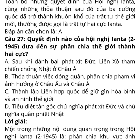
Toàn bộ những quyết định của Hội nghị Ianta,
cùng những thỏa thuận sau đó của ba cường
quốc đã trở thành khuôn khổ của trật tự thế giới
mới, thường được gọi là trật tự hai cực Ianta.
Đáp án cần chọn là: A
Câu 27: Quyết định nào của hội nghị Ianta (2-
1945) đưa đến sự phân chia thế giới thành
hai cực?
A. Sau khi đánh bại phát xít Đức, Liên Xô tham
chiến chống Nhật ở Châu Á
B. Thỏa thuận việc đóng quân, phân chia phạm vi
ảnh hưởng ở Châu Âu và Châu Á
C. Thành lập Liên hợp quốc để giữ gìn hòa bình
và an ninh thế giới
D. Tiêu diệt tận gốc chủ nghĩa phát xít Đức và chủ
nghĩa quân phiệt Nhật
Lời giải:
Một trong những nội dung quan trọng trong Hội
nghị Ianta (2-1945) là: phân chia khu vực ảnh